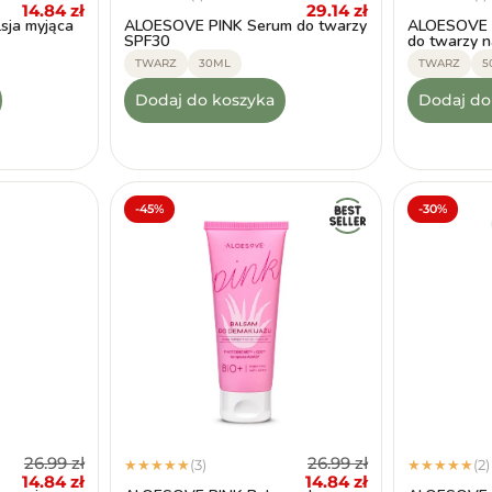
14.84
zł
29.14
zł
ja myjąca
ALOESOVE PINK Serum do twarzy
ALOESOVE 
SPF30
do twarzy n
TWARZ
30ML
TWARZ
5
Dodaj do koszyka
Dodaj do
-45%
-30%
26.99
zł
26.99
zł
(3)
(2)
★
★
★
★
★
★
★
★
★
★
14.84
zł
14.84
zł