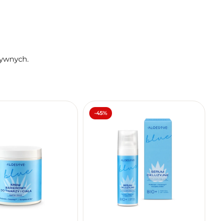
tywnych.
-45%