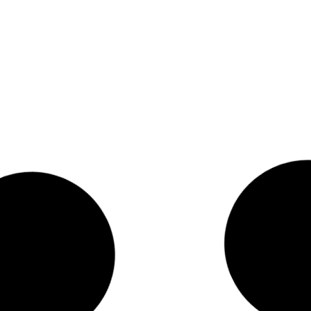
ALOESOVE P
23.09
zł
ALOESOVE Peeling do ciała
SPF30
CIAŁO
230G
TWARZ
4
Brak w magazynie
Bra