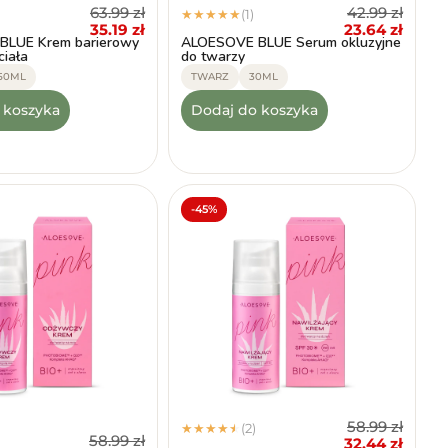
63.99
zł
42.99
zł
(1)
★
★
★
★
★
35.19
zł
23.64
zł
BLUE Krem barierowy
ALOESOVE BLUE Serum okluzyjne
ciała
do twarzy
50ML
TWARZ
30ML
 koszyka
Dodaj do koszyka
-45%
58.99
zł
(2)
★
★
★
★
★
58.99
zł
32.44
zł