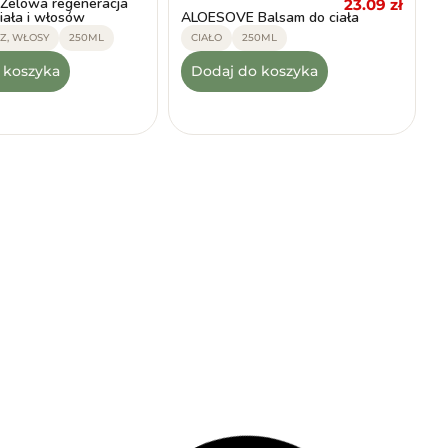
elowa regeneracja
23.09
zł
ciała i włosów
ALOESOVE Balsam do ciała
RZ, WŁOSY
250ML
CIAŁO
250ML
 koszyka
Dodaj do koszyka
-30%
32.99
zł
32.99
zł
(4)
★
★
★
★
★
23.09
zł
23.09
zł
łyn micelarny do
ALOESOVE Żel pod prysznic i
twarzy i oczu
szampon 2w1