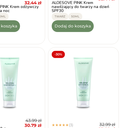
ALOESOVE PINK Krem
32.44
zł
PINK Krem odżywczy
nawilżający do twarzy na dzień
a noc
SPF30
0ML
TWARZ
50ML
 koszyka
Dodaj do koszyka
-30%
43.99
zł
32.99
zł
30.79
zł
(3)
★
★
★
★
★