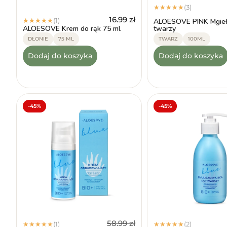
(3)
★
★
★
★
★
16.99
zł
(1)
★
★
★
★
★
ALOESOVE PINK Mgieł
ALOESOVE Krem do rąk 75 ml
twarzy
DŁONIE
75 ML
TWARZ
100ML
Dodaj do koszyka
Dodaj do koszyka
-45%
-45%
58.99
zł
(1)
(2)
★
★
★
★
★
★
★
★
★
★