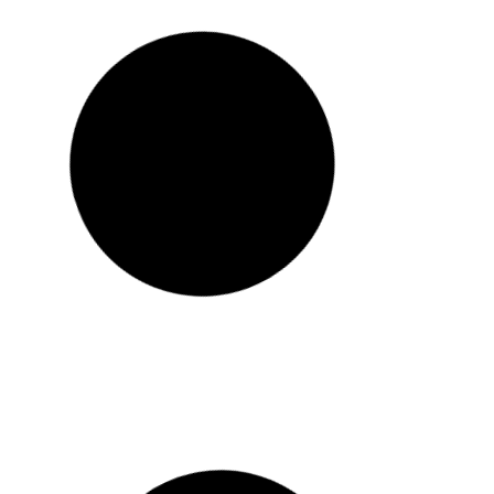
TWARZ
30ML
TWARZ
50ML
Dodaj do koszyka
Dodaj do koszyka
-30%
-30%
(2)
★
★
★
★
★
37.99
zł
(2)
★
★
★
★
★
ALOESOVE Żel pod oc
26.59
zł
ALOESOVE Hydrolat z aloesu
nawilżający
TWARZ
100ML
TWARZ
15ML