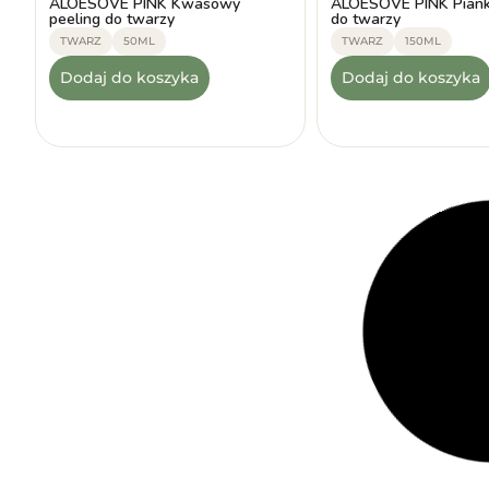
ALOESOVE PINK Kwasowy
ALOESOVE PINK Piank
peeling do twarzy
do twarzy
TWARZ
50ML
TWARZ
150ML
Dodaj do koszyka
Dodaj do koszyka
-30%
-30%
(6)
★
★
★
★
★
53.99
zł
(2)
★
★
★
★
★
ALOESOVE Odżywczy 
37.79
zł
ALOESOVE Serum do twarzy
twarzy na noc