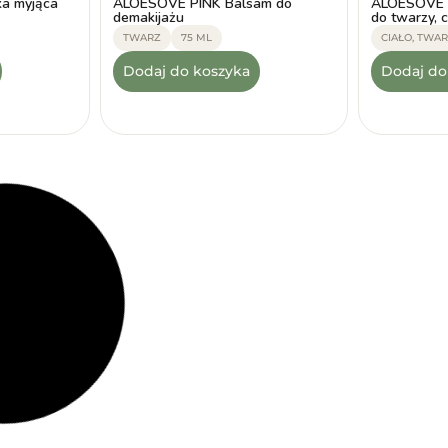
a myjąca
ALOESOVE PINK Balsam do
ALOESOVE Ż
demakijażu
do twarzy, 
TWARZ
75 ML
CIAŁO, TWA
Dodaj do koszyka
Dodaj do
-30%
-30%
53.99
zł
55.99
zł
(6)
(2)
★
★
★
★
★
★
★
★
★
★
37.79
zł
39.19
zł
krem do
ALOESOVE Nawilżający krem do
ALOESOVE P
twarzy na dzień
demakijażu 