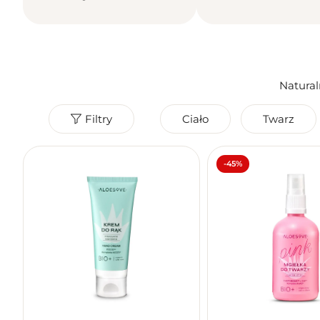
Natural
Filtry
Ciało
Twarz
Seria
Produkt wegański
Bezpieczny w ciąży
Wyczyść wysz
Tak
Tak
-45%
Nie
Po konsultacji
Nie