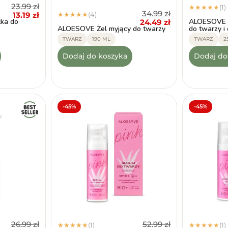
23.99
zł
(1)
★
★
★
★
★
34.99
zł
13.19
zł
(4)
★
★
★
★
★
ka do
ALOESOVE 
24.49
zł
ALOESOVE Żel myjący do twarzy
do twarzy i 
TWARZ
190 ML
TWARZ
2
Dodaj do koszyka
Dodaj do
-45%
-45%
26.99
zł
52.99
zł
(1)
(1)
★
★
★
★
★
★
★
★
★
★