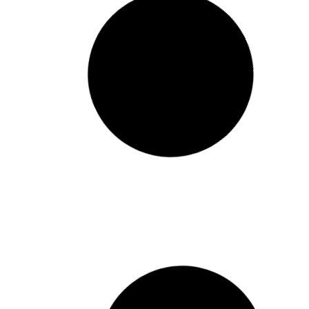
90 ML
CIAŁO, WŁOSY
250ML
 koszyka
Dodaj do koszyka
-30%
31.99
zł
28.99
zł
17.59
zł
(3)
★
★
★
★
★