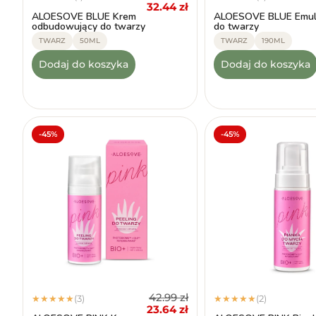
32.44
zł
ALOESOVE BLUE Krem
ALOESOVE BLUE Emuls
odbudowujący do twarzy
do twarzy
TWARZ
50ML
TWARZ
190ML
Dodaj do koszyka
Dodaj do koszyka
-45%
-45%
42.99
zł
(3)
(2)
★
★
★
★
★
★
★
★
★
★
23.64
zł