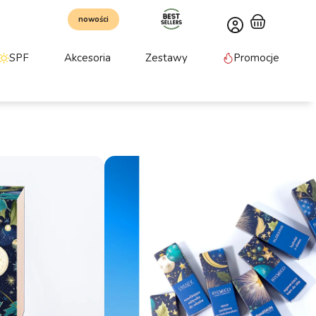
nowości
SPF
Akcesoria
Zestawy
Promocje
ni produktów
26
esove, Feedskin, Sylveco, Sylveco Dermo, Vianek
omocji:
119.00
zł