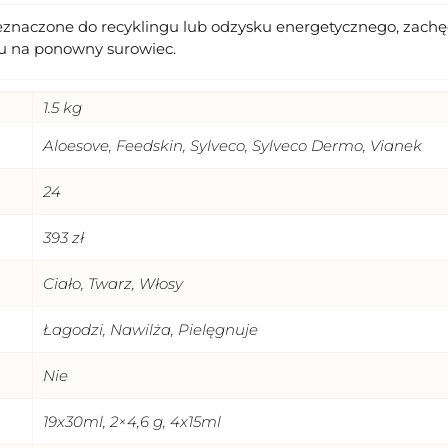
eznaczone do recyklingu lub odzysku energetycznego, zachęc
u na ponowny surowiec.
1.5 kg
Aloesove, Feedskin, Sylveco, Sylveco Dermo, Vianek
24
393 zł
Ciało, Twarz, Włosy
Łagodzi, Nawilża, Pielęgnuje
Nie
19x30ml, 2×4,6 g, 4x15ml