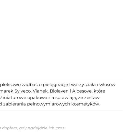
leksowo zadbać o pielęgnację twarzy, ciała i włosów
rek Sylveco, Vianek, Biolaven i Aloesove, które
Miniaturowe opakowania sprawiają, że zestaw
ści zabierania pełnowymiarowych kosmetyków.
 dopiero, gdy nadejdzie ich czas.