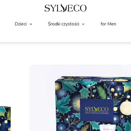
Dzieci
Środki czystości
for Men
WARTOŚĆ ZESTAWU: 393 ZŁ
(22)
☆
☆
☆
☆
☆
SYLVECO Zestaw 24 mi
Uwaga – 4 mini produkty z datą 10.20
Kalendarz zawiera produkty marek:
Alo
249.00
Zł
99.00
Zł
Najniższa cena z 30 dni przed wprowadzeniem pr
Na stanie