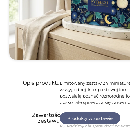
Opis produktu
Limitowany zestaw 24 miniaturek
w wygodnej, kompaktowej formie.
pozwalają poznać różnorodne fo
doskonale sprawdza się zarówno
Zawartość
Produkty w zestawie
zestawu
PS. Radzimy nie sprawdzać zawartoś