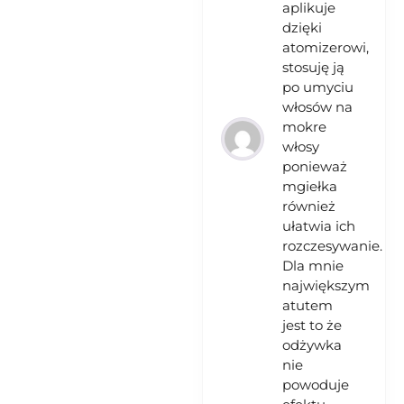
aplikuje
dzięki
atomizerowi,
stosuję ją
po umyciu
włosów na
mokre
włosy
ponieważ
mgiełka
również
ułatwia ich
rozczesywanie.
Dla mnie
największym
atutem
jest to że
odżywka
nie
powoduje