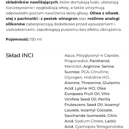
składników nawilżających
, które domykają łuski, ułatwiają
rozczesywanie i wygładzają włosy, a także utrzymują
odpowiedni poziom nawilżenia skóry głowy.
Oliwa z oliwek
,
olej z pachnotki
i
z pestek winogron
oraz
roślinne analogi
silikonów
zabezpieczają dodatkowo przed wysuszeniem i
uszkodzeniami, zapobiegają puszeniu bez efektu obciążenia.
Pojemność:
150 ml
Skład INCI
Aqua, Polyglyceryl-4 Caprate,
Propanediol,
Panthenol
,
Mannitol,
Arginine
,
Serine
,
Sucrose
, PCA, Citrulline,
Glycogen, Histidine HCl,
Alanine
,
Threonine
,
Glutamic
Acid
,
Lysine HCl
,
Olea
Europaea Fruit Oil
,
Vitis
Vinifera Seed Oil
,
Perilla
Frutescens Seed Oil
,
Isoamyl
Laurate
,
Isoamyl Cocoate
,
Saccharide Isomerate
,
Citric
Acid
, Sodium Citrate,
Lactic
Acid
, Cyamopsis Tetragonoloba