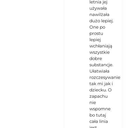
letnia jej
używała
nawilżała
dużo lepiej.
One po
prostu
lepiej
wchłaniają
wszystkie
dobre
substancje.
Ułatwiała
rozczesywanie
tak mi jak i
dziecku. O
zapachu
nie
wspomne
bo tutaj
cała linia
jest