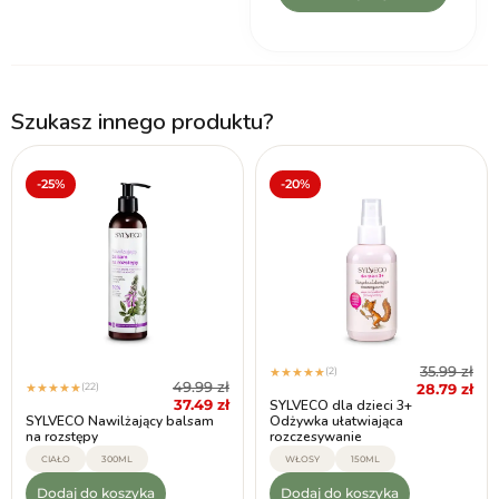
Szukasz innego produktu?
-25%
-20%
35.99
zł
(2)
★
★
★
★
★
49.99
zł
(22)
28.79
zł
★
★
★
★
★
37.49
zł
SYLVECO dla dzieci 3+
SYLVECO Nawilżający balsam
Odżywka ułatwiająca
na rozstępy
rozczesywanie
CIAŁO
300ML
WŁOSY
150ML
Dodaj do koszyka
Dodaj do koszyka