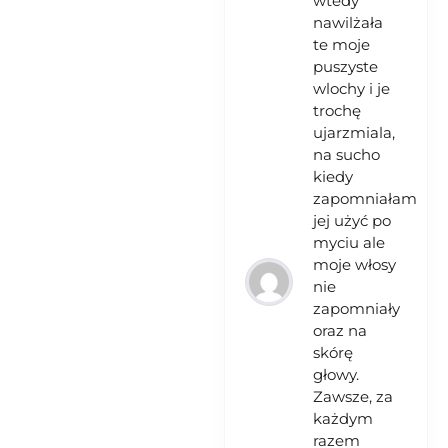
wtedy
nawilżała
te moje
puszyste
wlochy i je
trochę
ujarzmiala,
na sucho
kiedy
zapomniałam
jej użyć po
myciu ale
moje włosy
nie
zapomniały
oraz na
skórę
głowy.
Zawsze, za
każdym
razem