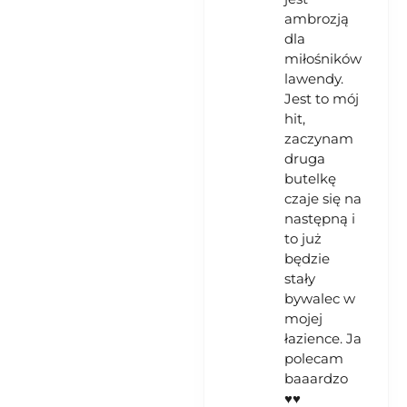
ambrozją
dla
miłośników
lawendy.
Jest to mój
hit,
zaczynam
druga
butelkę
czaje się na
następną i
to już
będzie
stały
bywalec w
mojej
łazience. Ja
polecam
baaardzo
♥️♥️