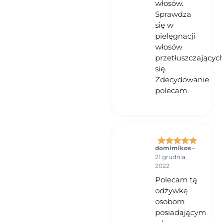
włosów.
Sprawdza
się w
pielęgnacji
włosów
przetłuszczającyc
się.
Zdecydowanie
polecam.
domimikos
–
Oceniono
5
21 grudnia,
na 5
2022
Polecam tą
odżywkę
osobom
posiadającym