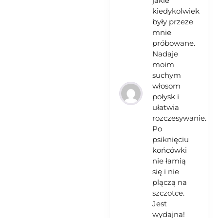
jakie
kiedykolwiek
były przeze
mnie
próbowane.
Nadaje
moim
suchym
włosom
połysk i
ułatwia
rozczesywanie.
Po
psiknięciu
końcówki
nie łamią
się i nie
plączą na
szczotce.
Jest
wydajna!