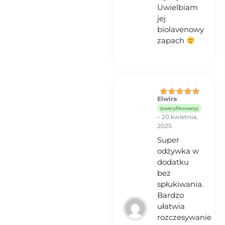
Uwielbiam
jej
biolavenowy
zapach
Elwira
Oceniono
5
(zweryfikowany)
na 5
–
20 kwietnia,
2025
Super
odżywka w
dodatku
bez
spłukiwania.
Bardzo
ułatwia
rozczesywanie