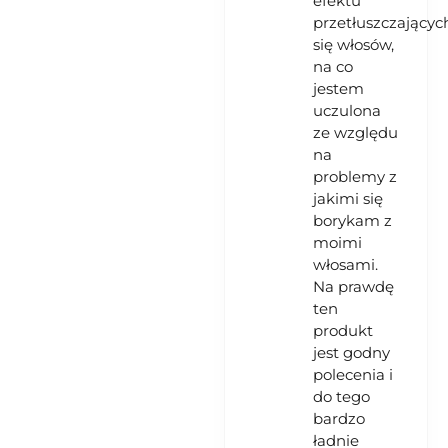
efektu
przetłuszczającyc
się włosów,
na co
jestem
uczulona
ze względu
na
problemy z
jakimi się
borykam z
moimi
włosami.
Na prawdę
ten
produkt
jest godny
polecenia i
do tego
bardzo
ładnie