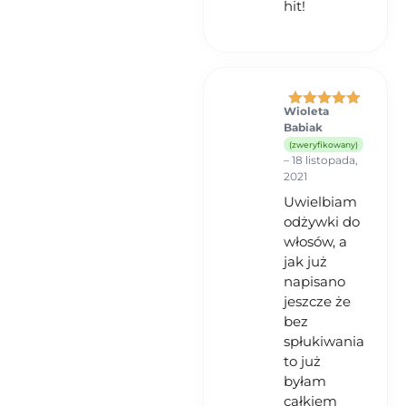
hit!
Wioleta
Oceniono
5
Babiak
na 5
(zweryfikowany)
–
18 listopada,
2021
Uwielbiam
odżywki do
włosów, a
jak już
napisano
jeszcze że
bez
spłukiwania
to już
byłam
całkiem