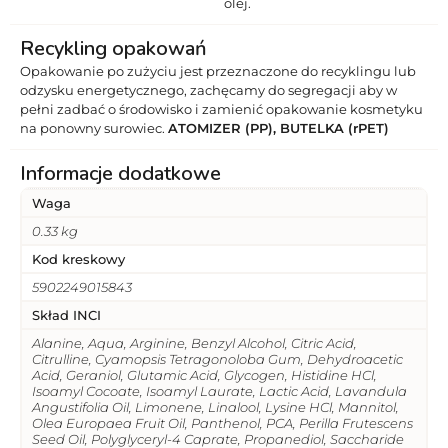
olej.
Recykling opakowań
Opakowanie po zużyciu jest przeznaczone do recyklingu lub
odzysku energetycznego, zachęcamy do segregacji aby w
pełni zadbać o środowisko i zamienić opakowanie kosmetyku
na ponowny surowiec.
ATOMIZER (PP), BUTELKA (rPET)
Informacje dodatkowe
Waga
0.33 kg
Kod kreskowy
5902249015843
Skład INCI
Alanine, Aqua, Arginine, Benzyl Alcohol, Citric Acid,
Citrulline, Cyamopsis Tetragonoloba Gum, Dehydroacetic
Acid, Geraniol, Glutamic Acid, Glycogen, Histidine HCl,
Isoamyl Cocoate, Isoamyl Laurate, Lactic Acid, Lavandula
Angustifolia Oil, Limonene, Linalool, Lysine HCl, Mannitol,
Olea Europaea Fruit Oil, Panthenol, PCA, Perilla Frutescens
Seed Oil, Polyglyceryl-4 Caprate, Propanediol, Saccharide