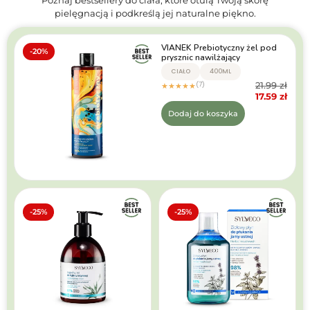
pielęgnacją i podkreślą jej naturalne piękno.
VIANEK Prebiotyczny żel pod
-20%
prysznic nawilżający
CIAŁO
400ML
21.99
zł
(7)
★
★
★
★
★
17.59
zł
Dodaj do koszyka
-25%
-25%