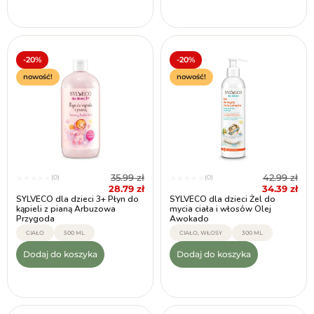
-20%
-20%
nowość!
nowość!
35.99
zł
42.99
zł
(0)
(0)
★
★
★
★
★
★
★
★
★
★
28.79
zł
34.39
zł
SYLVECO dla dzieci 3+ Płyn do
SYLVECO dla dzieci Żel do
kąpieli z pianą Arbuzowa
mycia ciała i włosów Olej
Przygoda
Awokado
CIAŁO
500 ML
CIAŁO, WŁOSY
300 ML
Dodaj do koszyka
Dodaj do koszyka