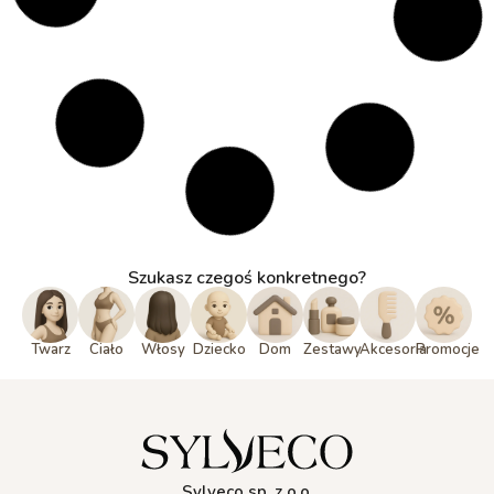
Szukasz czegoś konkretnego?
Twarz
Ciało
Włosy
Dziecko
Dom
Zestawy
Akcesoria
Promocje
Sylveco sp. z o.o.