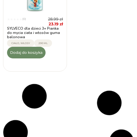
28.99
zł
(0)
★
★
★
★
★
23.19
zł
SYLVECO dla dzieci 3+ Pianka
do mycia ciała i włosów guma
balonowa
CIAŁO, WŁOSY
290 ML
Dodaj do koszyka