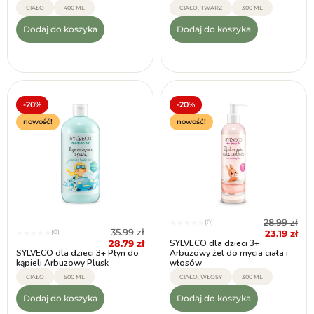
CIAŁO
400 ML
CIAŁO, TWARZ
300 ML
Dodaj do koszyka
Dodaj do koszyka
-20%
-20%
nowość!
nowość!
28.99
zł
(0)
★
★
★
★
★
35.99
zł
(0)
23.19
zł
★
★
★
★
★
28.79
zł
SYLVECO dla dzieci 3+
SYLVECO dla dzieci 3+ Płyn do
Arbuzowy żel do mycia ciała i
kąpieli Arbuzowy Plusk
włosów
CIAŁO
500 ML
CIAŁO, WŁOSY
300 ML
Dodaj do koszyka
Dodaj do koszyka