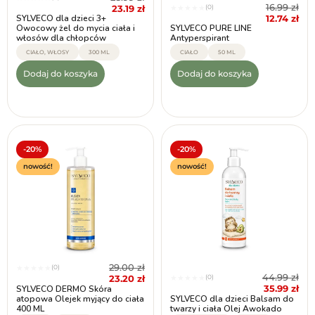
16.99
zł
23.19
zł
(0)
★
★
★
★
★
12.74
zł
SYLVECO dla dzieci 3+
Owocowy żel do mycia ciała i
SYLVECO PURE LINE
włosów dla chłopców
Antyperspirant
CIAŁO, WŁOSY
300 ML
CIAŁO
50 ML
Dodaj do koszyka
Dodaj do koszyka
-20%
-20%
nowość!
nowość!
29.00
zł
(0)
★
★
★
★
★
44.99
zł
23.20
zł
(0)
★
★
★
★
★
35.99
zł
SYLVECO DERMO Skóra
atopowa Olejek myjący do ciała
SYLVECO dla dzieci Balsam do
400 ML
twarzy i ciała Olej Awokado