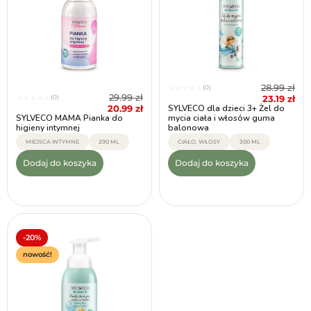
28.99
zł
(0)
★
★
★
★
★
29.99
zł
(0)
23.19
zł
★
★
★
★
★
20.99
zł
SYLVECO dla dzieci 3+ Żel do
SYLVECO MAMA Pianka do
mycia ciała i włosów guma
higieny intymnej
balonowa
MIEJSCA INTYMNE
290 ML
CIAŁO, WŁOSY
300 ML
Dodaj do koszyka
Dodaj do koszyka
-20%
nowość!