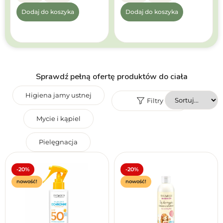
Dodaj do koszyka
Dodaj do koszyka
Sprawdź pełną ofertę produktów do ciała
Higiena jamy ustnej
Filtry
Mycie i kąpiel
Pielęgnacja
Marka
Produkt wegański
Bezpieczny w ciąży
Reset filtrów
Tak
Tak
-20%
-20%
Nie
Po konsultacji
nowość!
nowość!
Nie