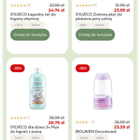
32.99
zł
31.99
zł
(41)
(48)
★
★
★
★
★
★
★
★
★
★
24.74
zł
23.99
zł
SYLVECO Łagodny żel do
SYLVECO Ziołowy płyn do
higieny intymnej
płukania jamy ustnej
CIAŁO
300ML
ZĘBY
500 ML
Dodaj do koszyka
Dodaj do koszyka
-20%
-35%
35.99
zł
(4)
★
★
★
★
★
35.99
zł
28.79
zł
(3)
★
★
★
★
★
23.39
zł
SYLVECO dla dzieci 3+ Płyn
do kąpieli z pianą
BIOLAVEN Dezodorant
CIAŁO
500ML
CIAŁO
50ML