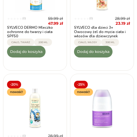
59.99
zł
28.99
zł
(0)
(0)
★
★
★
★
★
★
★
★
★
★
47.99
zł
23.19
zł
SYLVECO DERMO Mleczko
SYLVECO dla dzieci 3+
ochronne do twarzy i ciała
Owocowy żel do mycia ciała i
SPF50
włosów dla dziewczynek
CIAŁO, TWARZ
200 ML
CIAŁO, WŁOSY
300 ML
Dodaj do koszyka
Dodaj do koszyka
-20%
-25%
nowość!
nowość!
28.99
zł
(0)
★
★
★
★
★