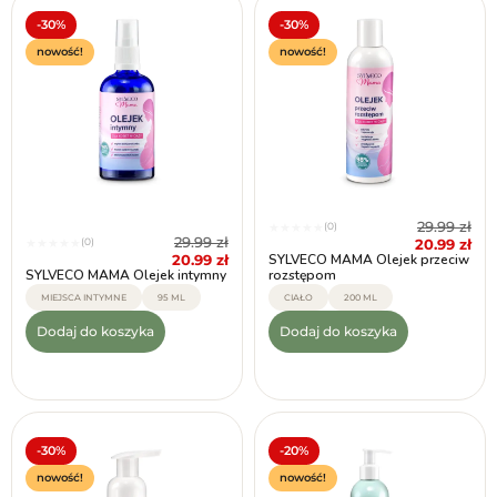
-30%
-30%
nowość!
nowość!
29.99
zł
(0)
★
★
★
★
★
29.99
zł
(0)
20.99
zł
★
★
★
★
★
20.99
zł
SYLVECO MAMA Olejek przeciw
SYLVECO MAMA Olejek intymny
rozstępom
MIEJSCA INTYMNE
95 ML
CIAŁO
200 ML
Dodaj do koszyka
Dodaj do koszyka
-30%
-20%
nowość!
nowość!