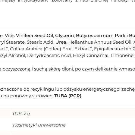
de,
Vitis Vinifera Seed Oil
,
Glycerin
,
Butyrospermum Parkii Bu
yl Stearate, Stearic Acid,
Urea
, Helianthus Annuus Seed Oil, 
act*, Coffea Arabica (Coffee) Fruit Extract*, Epigallocatechin 
zyl Alcohol, Dehydroacetic Acid, Hexyl Cinnamal, Limonene, 
a oczyszczoną i suchą skórę dłoni, po czym delikatnie wmasow
eznaczone do recyklingu lub odzysku energetycznego, zachęc
u na ponowny surowiec.
TUBA (PCR)
0.114 kg
Kosmetyki uniwersalne