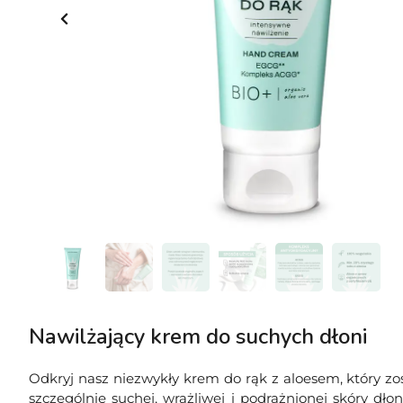
Nawilżający krem do suchych dłoni
Odkryj nasz niezwykły krem do rąk z aloesem, który zos
szczególnie suchej, wrażliwej i podrażnionej skóry dło