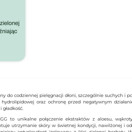
ny do codziennej pielęgnacji dłoni, szczególnie suchych i
y hydrolipidowej oraz ochronę przed negatywnym działan
i gładkość.
G to unikalne połączenie ekstraktów z aloesu, wąkroty a
ntuje utrzymanie skóry w świetnej kondycji, nawilżonej i o
niejszy antyoksydant izolowany z liści zielonej herbaty. W