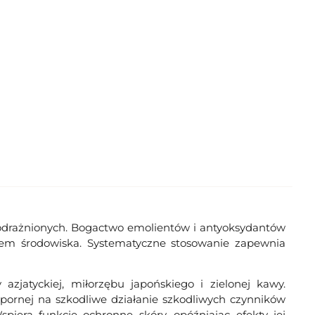
 podrażnionych. Bogactwo emolientów i antyoksydantów
iem środowiska. Systematyczne stosowanie zapewnia
zjatyckiej, miłorzębu japońskiego i zielonej kawy.
dpornej na szkodliwe działanie szkodliwych czynników
spiera funkcje ochronne skóry, opóźniając efekty jej