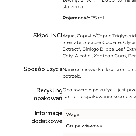
starzenia.
Pojemność:
75 ml
Skład INCI
Aqua, Caprylic/Capric Triglyceri
Stearate, Sucrose Cocoate, Glycer
Extract*, Ginkgo Biloba Leaf Extr
Cetyl Alcohol, Xanthan Gum, Ben
Sposób użycia
Nanieść niewielką ilość kremu n
potrzeb.
Recykling
Opakowanie po zużyciu jest prz
zamienić opakowanie kosmetyk
opakowań
Informacje
Waga
dodatkowe
Grupa wiekowa