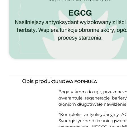
Opis produktu
NOWA FORMUŁA
Bogaty krem do rąk, przeznaczo
gwarantuje regenerację barier
dłoniom długotrwałe nawilżenie 
*Kompleks antyoksydacyjny ACG
Synergistyczne działanie gwara
zewnętrznych. **EGCG to najsil