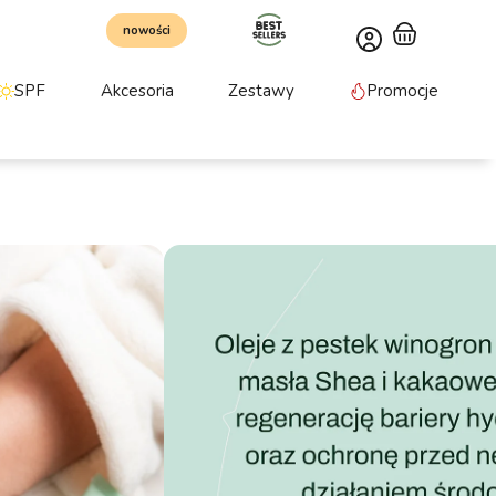
nowości
SPF
Akcesoria
Zestawy
Promocje
 75 ml
z aloesem. Skutecznie nawilża dłonie i koi
i nie pozostawia na dłoniach uczucia lepkości.
CGG