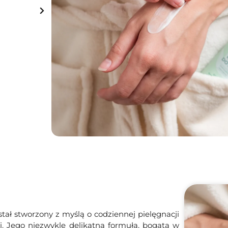
Dodaj do koszyka
Darmowa dostawa
od 149 zł
tał stworzony z myślą o codziennej pielęgnacji
ni. Jego niezwykle delikatna formuła, bogata w