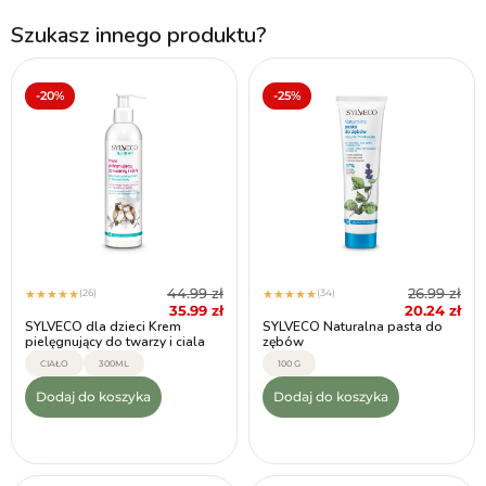
Szukasz innego produktu?
-20%
-25%
44.99
zł
26.99
zł
(26)
(34)
★
★
★
★
★
★
★
★
★
★
35.99
zł
20.24
zł
SYLVECO dla dzieci Krem
SYLVECO Naturalna pasta do
pielęgnujący do twarzy i ciala
zębów
CIAŁO
300ML
100 G
Dodaj do koszyka
Dodaj do koszyka