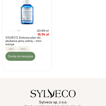
20.99
zł
(0)
★
★
★
★
★
15.74
zł
SYLVECO Ziołowy płyn do
płukania jamy ustnej – mini
wersja
ZĘBY
100ML
Dodaj do koszyka
Sylveco sp. z o.o.