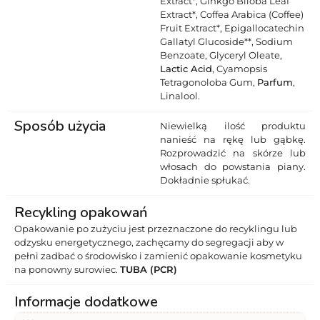
Extract*, Ginkgo Biloba Leaf
Extract*, Coffea Arabica (Coffee)
Fruit Extract*, Epigallocatechin
Gallatyl Glucoside**, Sodium
Benzoate, Glyceryl Oleate,
Lactic Acid
, Cyamopsis
Tetragonoloba Gum,
Parfum
,
Linalool.
Sposób użycia
Niewielką ilość produktu
nanieść na rękę lub gąbkę.
Rozprowadzić na skórze lub
włosach do powstania piany.
Dokładnie spłukać.
Recykling opakowań
Opakowanie po zużyciu jest przeznaczone do recyklingu lub
odzysku energetycznego, zachęcamy do segregacji aby w
pełni zadbać o środowisko i zamienić opakowanie kosmetyku
na ponowny surowiec.
TUBA (PCR)
Informacje dodatkowe