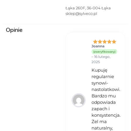
kontaktu z oczami. 4) Nie
stosować na uszkodzoną lub
Łąka 260F, 36-004 Łąka
podrażnioną skórę. 5) W
sklep@sylveco.pl
przypadku wystąpienia
podrażnienia lub reakcji
Opinie
alergicznej przerwać
stosowanie. 6) Przechowywać w
miejscu niedostępnym dla
dzieci. 7) Przeciwwskazania –
Joanna
Oceniono
5
uczulenie na którykolwiek ze
(zweryfikowany)
na 5
składników produktu.
–
16 lutego,
2025
Kupuję
regularnie
synowi-
nastolatkowi.
Bardzo mu
odpowiada
zapach i
konsystencja.
Żel ma
naturalny,