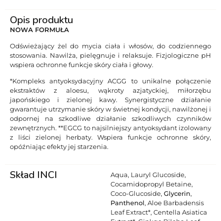
Opis produktu
NOWA FORMUŁA
Odświeżający żel do mycia ciała i włosów, do codziennego
stosowania. Nawilża, pielęgnuje i relaksuje. Fizjologiczne pH
wspiera ochronne funkcje skóry ciała i głowy.
*Kompleks antyoksydacyjny ACGG to unikalne połączenie
ekstraktów z aloesu, wąkroty azjatyckiej, miłorzębu
japońskiego i zielonej kawy. Synergistyczne działanie
gwarantuje utrzymanie skóry w świetnej kondycji, nawilżonej i
odpornej na szkodliwe działanie szkodliwych czynników
zewnętrznych. **EGCG to najsilniejszy antyoksydant izolowany
z liści zielonej herbaty. Wspiera funkcje ochronne skóry,
opóźniając efekty jej starzenia.
Skład INCI
Aqua, Lauryl Glucoside,
Cocamidopropyl Betaine,
Coco-Glucoside,
Glycerin
,
Panthenol
, Aloe Barbadensis
Leaf Extract*, Centella Asiatica