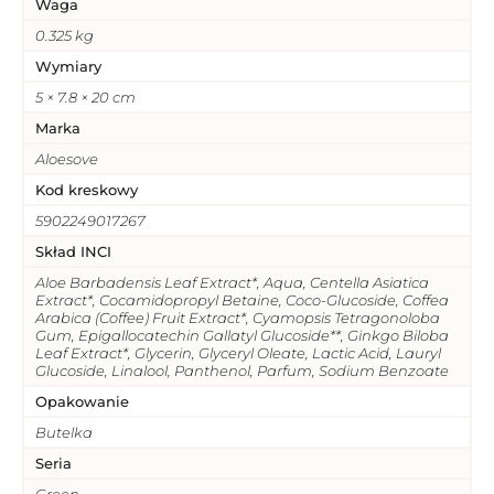
Waga
0.325 kg
Wymiary
5 × 7.8 × 20 cm
Marka
Aloesove
Kod kreskowy
5902249017267
Skład INCI
Aloe Barbadensis Leaf Extract*, Aqua, Centella Asiatica
Extract*, Cocamidopropyl Betaine, Coco-Glucoside, Coffea
Arabica (Coffee) Fruit Extract*, Cyamopsis Tetragonoloba
Gum, Epigallocatechin Gallatyl Glucoside**, Ginkgo Biloba
Leaf Extract*, Glycerin, Glyceryl Oleate, Lactic Acid, Lauryl
Glucoside, Linalool, Panthenol, Parfum, Sodium Benzoate
Opakowanie
Butelka
Seria
Green