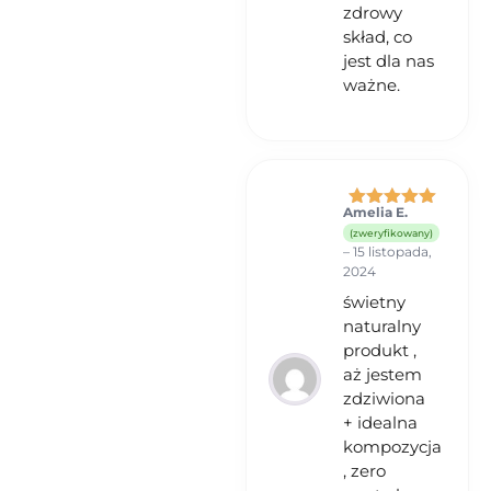
zdrowy
skład, co
jest dla nas
ważne.
Amelia E.
Oceniono
5
(zweryfikowany)
na 5
–
15 listopada,
2024
świetny
naturalny
produkt ,
aż jestem
zdziwiona
+ idealna
kompozycja
, zero