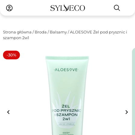
Strona główna
/
Broda
/
Balsamy
/ ALOESOVE Żel pod prysznic i
szampon 2w1
-30%