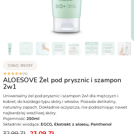
CIAŁO, WŁOSY
☆
☆
☆
☆
☆
(4)
ALOESOVE Żel pod prysznic i szampon
2w1
Uniwersalny żel pod prysznic i szampon 2w1 dla mężczyzn i
kobiet, do każdego typu skóry i włosów. Posiada delikatny,
naturalny zapach. Dokładnie oczyszcza, nie podrażniając nawet
najbardziej wrażliwej skóry.
Pojemność:
250ml
Składniki wiodące:
EGCG, Ekstrakt z aloesu, Panthenol
32.99
Zł
23.09
Zł