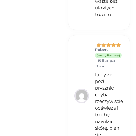
waste bez
ukrytych
trucizn
Robert
Oceniono
5
(zweryfikowany)
na 5
–
15 listopada,
2024
fajny żel
pod
prysznic,
chyba
rzeczywiście
odświeża i
trochę
nawilża
skórę. pieni
się.