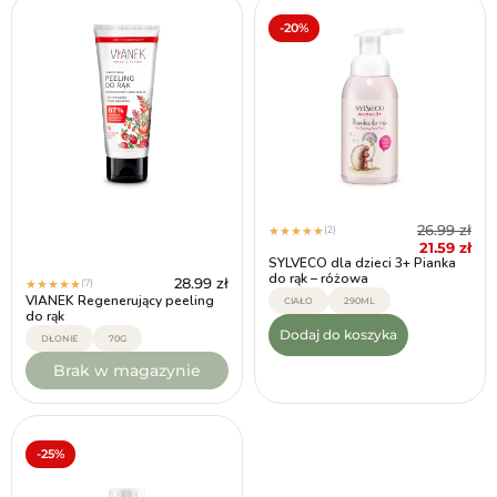
-20%
26.99
zł
(2)
★
★
★
★
★
21.59
zł
SYLVECO dla dzieci 3+ Pianka
do rąk – różowa
28.99
zł
(7)
★
★
★
★
★
VIANEK Regenerujący peeling
CIAŁO
290ML
do rąk
Dodaj do koszyka
DŁONIE
70G
Brak w magazynie
-25%