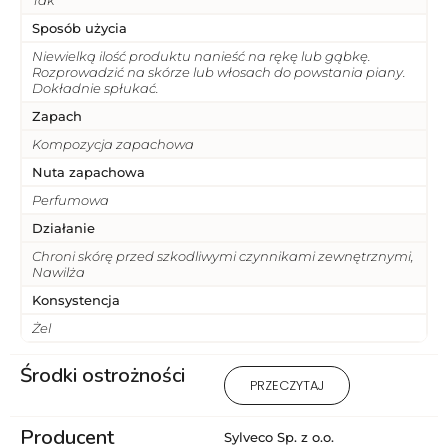
Sposób użycia
Niewielką ilość produktu nanieść na rękę lub gąbkę.
Rozprowadzić na skórze lub włosach do powstania piany.
Dokładnie spłukać.
Zapach
Kompozycja zapachowa
Nuta zapachowa
Perfumowa
Działanie
Chroni skórę przed szkodliwymi czynnikami zewnętrznymi,
Nawilża
Konsystencja
Żel
Środki ostrożności
1) Produkt wyłącznie do użytku
PRZECZYTAJ
zewnętrznego. 2 ) Stosować
zgodnie z przeznaczeniem i
Producent
sposobem użycia. 3) Unikać
Sylveco Sp. z o.o.