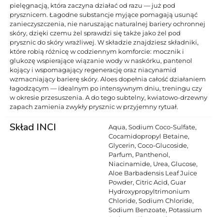
pielęgnacją, która zaczyna działać od razu — już pod
prysznicem. Łagodne substancje myjące pomagają usunąć
zanieczyszczenia, nie naruszając naturalnej bariery ochronnej
skóry, dzięki czemu żel sprawdzi się także jako żel pod
prysznic do skóry wrażliwej. W składzie znajdziesz składniki,
które robią różnicę w codziennym komforcie: mocznik i
glukozę wspierające wiązanie wody w naskórku, pantenol
kojący i wspomagający regenerację oraz niacynamid
wzmacniający barierę skóry. Aloes dopełnia całość działaniem
łagodzącym — idealnym po intensywnym dniu, treningu czy
w okresie przesuszenia. A do tego subtelny, kwiatowo-drzewny
zapach zamienia zwykły prysznic w przyjemny rytuał.
Skład INCI
Aqua, Sodium Coco-Sulfate,
Cocamidopropyl Betaine,
Glycerin, Coco-Glucoside,
Parfum, Panthenol,
Niacinamide, Urea, Glucose,
Aloe Barbadensis Leaf Juice
Powder, Citric Acid, Guar
Hydroxypropyltrimonium
Chloride, Sodium Chloride,
Sodium Benzoate, Potassium