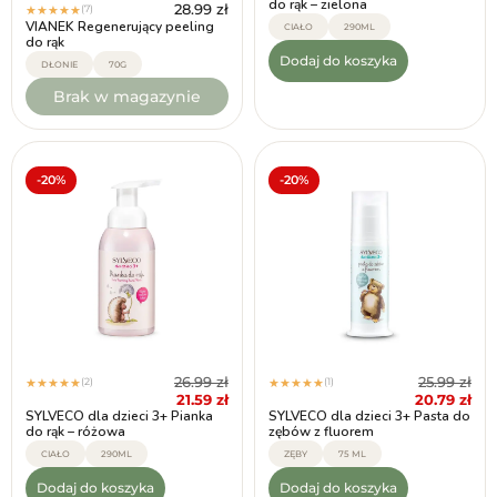
do rąk – zielona
28.99
zł
(7)
★
★
★
★
★
VIANEK Regenerujący peeling
CIAŁO
290ML
do rąk
Dodaj do koszyka
DŁONIE
70G
Brak w magazynie
-20%
-20%
26.99
zł
25.99
zł
(2)
(1)
★
★
★
★
★
★
★
★
★
★
21.59
zł
20.79
zł
SYLVECO dla dzieci 3+ Pianka
SYLVECO dla dzieci 3+ Pasta do
do rąk – różowa
zębów z fluorem
CIAŁO
290ML
ZĘBY
75 ML
Dodaj do koszyka
Dodaj do koszyka