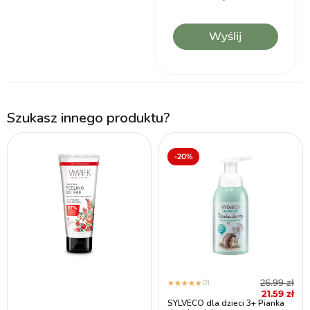
Szukasz innego produktu?
-20%
26.99
zł
(2)
★
★
★
★
★
21.59
zł
SYLVECO dla dzieci 3+ Pianka