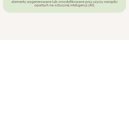
elementy wygenerowane lub zmodyfikowane przy użyciu narzędzi
opartych na sztucznej inteligencji (AI).