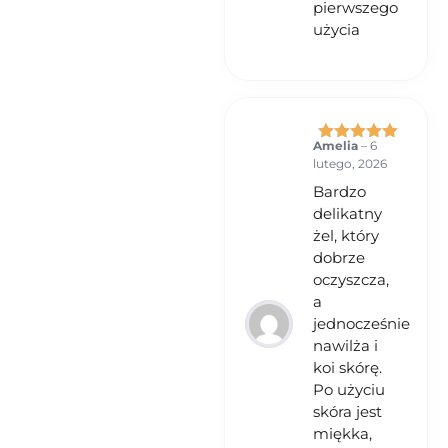
pierwszego
użycia
Amelia
–
6
Oceniono
5
lutego, 2026
na 5
Bardzo
delikatny
żel, który
dobrze
oczyszcza,
a
jednocześnie
nawilża i
koi skórę.
Po użyciu
skóra jest
miękka,