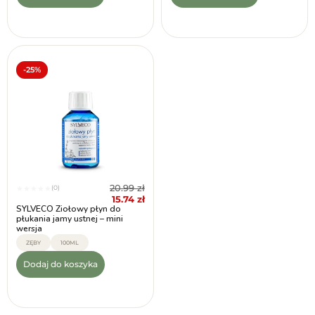
-25%
20.99
zł
(0)
★
★
★
★
★
15.74
zł
SYLVECO Ziołowy płyn do
płukania jamy ustnej – mini
wersja
ZĘBY
100ML
Dodaj do koszyka