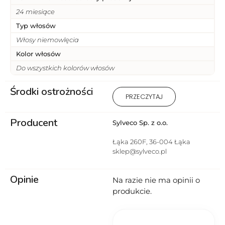
24 miesiące
Typ włosów
Włosy niemowlęcia
Kolor włosów
Do wszystkich kolorów włosów
Środki ostrożności
1) Produkt wyłącznie do użytku
PRZECZYTAJ
zewnętrznego. 2 ) Stosować
zgodnie z przeznaczeniem i
Producent
sposobem użycia. 3) Unikać
Sylveco Sp. z o.o.
kontaktu z oczami. 4) Nie
stosować na uszkodzoną lub
Łąka 260F, 36-004 Łąka
podrażnioną skórę. 5) W
sklep@sylveco.pl
przypadku wystąpienia
podrażnienia lub reakcji
Opinie
alergicznej przerwać
Na razie nie ma opinii o
stosowanie. 6) Przechowywać w
produkcie.
miejscu niedostępnym dla
dzieci. 7) Przeciwwskazania –
uczulenie na którykolwiek ze
składników produktu.