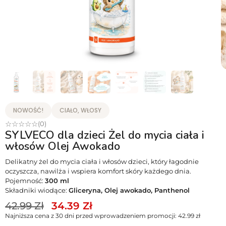
NOWOŚĆ!
CIAŁO, WŁOSY
☆
☆
☆
☆
☆
(0)
SYLVECO dla dzieci Żel do mycia ciała i
włosów Olej Awokado
Delikatny żel do mycia ciała i włosów dzieci, który łagodnie
oczyszcza, nawilża i wspiera komfort skóry każdego dnia.
Pojemność:
300 ml
Składniki wiodące:
Gliceryna, Olej awokado, Panthenol
42.99
Zł
34.39
Zł
Najniższa cena z 30 dni przed wprowadzeniem promocji:
42.99
zł