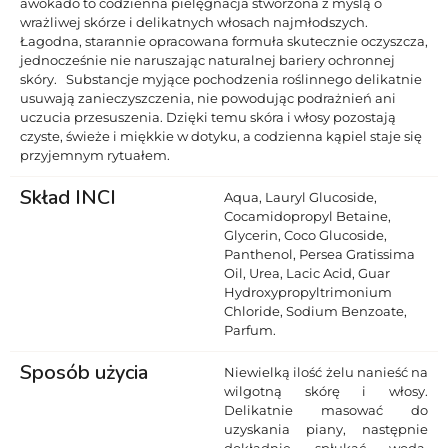
awokado to codzienna pielęgnacja stworzona z myślą o
wrażliwej skórze i delikatnych włosach najmłodszych.
Łagodna, starannie opracowana formuła skutecznie oczyszcza,
jednocześnie nie naruszając naturalnej bariery ochronnej
skóry. Substancje myjące pochodzenia roślinnego delikatnie
usuwają zanieczyszczenia, nie powodując podrażnień ani
uczucia przesuszenia. Dzięki temu skóra i włosy pozostają
czyste, świeże i miękkie w dotyku, a codzienna kąpiel staje się
przyjemnym rytuałem.
Skład INCI
Aqua, Lauryl Glucoside,
Cocamidopropyl Betaine,
Glycerin, Coco Glucoside,
Panthenol, Persea Gratissima
Oil, Urea, Lacic Acid, Guar
Hydroxypropyltrimonium
Chloride, Sodium Benzoate,
Parfum.
Sposób użycia
Niewielką ilość żelu nanieść na
wilgotną skórę i włosy.
Delikatnie masować do
uzyskania piany, następnie
dokładnie spłukać wodą.