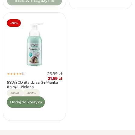
Brak w magazynie
-20%
26.99
zł
(2)
★
★
★
★
★
21.59
zł
SYLVECO dla dzieci 3+ Pianka
do rąk – zielona
CIAŁO
290ML
Dodaj do koszyka