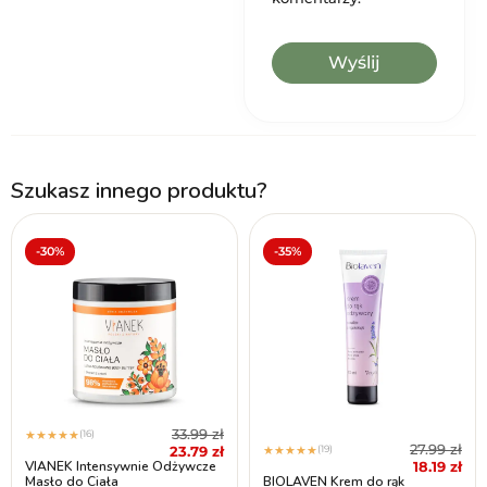
Szukasz innego produktu?
-30%
-35%
33.99
zł
(16)
★
★
★
★
★
27.99
zł
23.79
zł
(19)
★
★
★
★
★
18.19
zł
VIANEK Intensywnie Odżywcze
Masło do Ciała
BIOLAVEN Krem do rąk