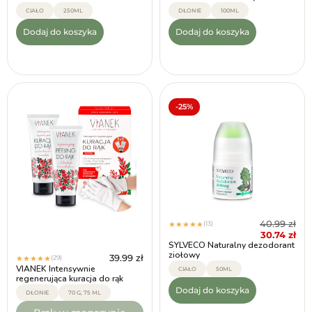
CIAŁO
250ML
DŁONIE
100ML
Dodaj do koszyka
Dodaj do koszyka
-25%
40.99
zł
(13)
★
★
★
★
★
30.74
zł
SYLVECO Naturalny dezodorant
ziołowy
39.99
zł
(29)
★
★
★
★
★
VIANEK Intensywnie
CIAŁO
50ML
regenerująca kuracja do rąk
Dodaj do koszyka
DŁONIE
70 G, 75 ML