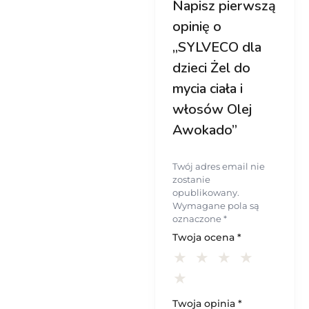
Napisz pierwszą
opinię o
„SYLVECO dla
dzieci Żel do
mycia ciała i
włosów Olej
Awokado”
Twój adres email nie
zostanie
opublikowany.
Wymagane pola są
oznaczone
*
Twoja ocena
*
Twoja opinia
*