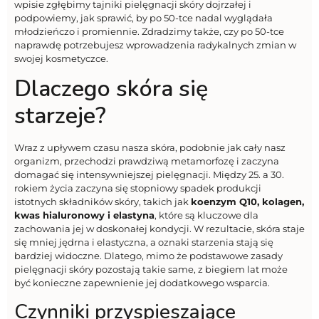
wpisie zgłębimy tajniki pielęgnacji skóry dojrzałej i
podpowiemy, jak sprawić, by po 50-tce nadal wyglądała
młodzieńczo i promiennie. Zdradzimy także, czy po 50-tce
naprawdę potrzebujesz wprowadzenia radykalnych zmian w
swojej kosmetyczce.
Dlaczego skóra się
starzeje?
Wraz z upływem czasu nasza skóra, podobnie jak cały nasz
organizm, przechodzi prawdziwą metamorfozę i zaczyna
domagać się intensywniejszej pielęgnacji. Między 25. a 30.
rokiem życia zaczyna się stopniowy spadek produkcji
istotnych składników skóry, takich jak
koenzym Q10, kolagen,
kwas hialuronowy i elastyna
, które są kluczowe dla
zachowania jej w doskonałej kondycji. W rezultacie, skóra staje
się mniej jędrna i elastyczna, a oznaki starzenia stają się
bardziej widoczne. Dlatego, mimo że podstawowe zasady
pielęgnacji skóry pozostają takie same, z biegiem lat może
być konieczne zapewnienie jej dodatkowego wsparcia.
Czynniki przyspieszające