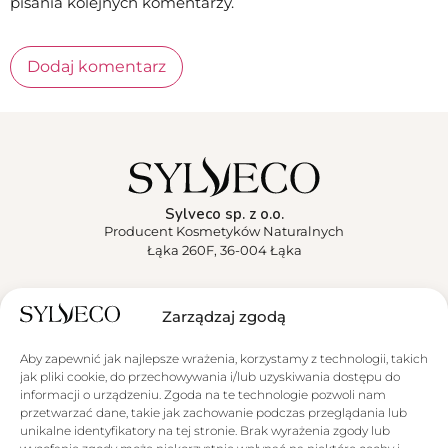
pisania kolejnych komentarzy.
Sylveco sp. z o.o.
Producent Kosmetyków Naturalnych
Łąka 260F, 36-004 Łąka
Sylveco
Zarządzaj zgodą
Aktualności
Aby zapewnić jak najlepsze wrażenia, korzystamy z technologii, takich
jak pliki cookie, do przechowywania i/lub uzyskiwania dostępu do
Obsługa klienta
informacji o urządzeniu. Zgoda na te technologie pozwoli nam
przetwarzać dane, takie jak zachowanie podczas przeglądania lub
unikalne identyfikatory na tej stronie. Brak wyrażenia zgody lub