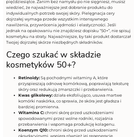
pięćdziesiątce. Zanim bez namysłu po nie sięgniesz, musisz
wiedzieć, że najważniejsze jest dobranie produktu do
indywidualnych potrzeb swojej skóry. Pielęgnacja cery
dojrzałej wymaga przede wszystkim intensywnego
nawilżenia, przywrócenia jędrności i elastyczności. Jeśli
jednak na opakowaniu nie znajdziesz dopisku “50+”, nie spisuj
kosmetyku na straty. Najważniejsze, by taki produkt dostarczał
Twojej dojrzałej skórze niezbędnych składników.
Czego szukać w składzie
kosmetyków 50+?
Retinoidy:
Są pochodnymi witaminy A, które
przyspieszają odnowę komórkową, poprawiają teksturę
skóry oraz redukują zmarszczki i przebarwienia.
Kwas glikolowy:
działa eksfoliująco, usuwa martwe
komórki naskórka, co sprawia, że skóra jest gładsza i
bardziej promienna.
Witamina C:
chroni skórę przed uszkodzeniami
spowodowanymi przez wolne rodniki, rozjaśnia
przebarwienia i wspomaga produkcję kolagenu.
Koenzym Q10:
chroni skórę przed uszkodzeniami
oksydacyjnymi, wspiera również jej regenerację.