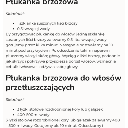
Płukanka brzozowa
Składniki:
1 szklanka suszonych liści brzozy
0,5l wrzącej wody
By przygotować płukankę do włosów, jedną szklankę
suszonych liści brzozy zalewamy 0,5 litra wrzącej wody i
gotujemy przez kilka minut. Następnie odstawiamy na 10
minut pod przykryciem. Po odcedzeniu takim naparem
płuczemy włosy i skórę głowy. Wyciąg z liści brzozy, podobnie
jak skrzyp i pokrzywa przyspiesza porost włosów, wzmacnia
cebulki włosowe i odżywia skórę głowy.
Płukanka brzozowa do włosów
przetłuszczających
Składniki:
3 łyżki stołowe rozdrobnionej kory lub gałązek
400-500ml wody
3 łyżki stołowe rozdrobnionej kory lub gałązek zalewamy 400
– 500 ml wody. Gotujemy ok. 10 minut. Odcedzamy i