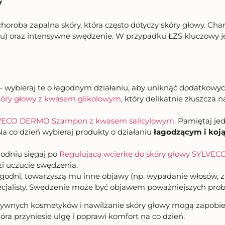
y
choroba zapalna skóry, która często dotyczy skóry głowy. Ch
eniu) oraz intensywne swędzenie. W przypadku ŁZS kluczowy
– wybieraj te o łagodnym działaniu, aby uniknąć dodatkow
óry głowy z kwasem glikolowym
, który delikatnie złuszcza 
VECO DERMO Szampon z kwasem salicylowym
. Pamiętaj je
 co dzień wybieraj produkty o działaniu
łagodzącym i koj
godniu sięgaj po
Regulującą wcierkę do skóry głowy SYLV
zi uczucie swędzenia.
 tygodni, towarzyszą mu inne objawy (np. wypadanie włosów, 
 specjalisty. Swędzenie może być objawem poważniejszych pr
esywnych kosmetyków i nawilżanie skóry głowy mogą zapobie
tóra przyniesie ulgę i poprawi komfort na co dzień.