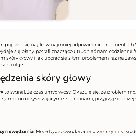
em pojawia się nagle, w najmniej odpowiednich momentach? A
daje się błahy, potrafi znacząco utrudniać nam codzienne f
em skóry głowy i jak uporać się z tym problemem raz na za
ść Ci ulgę.
wędzenia skóry głowy
wy
to sygnał, że czas umyć włosy. Okazuje się, że problem mo
sy mocno oczyszczającymi szamponami, przyjrzyj się bliżej 
czyn swędzenia
. Może być spowodowana przez czynniki środ