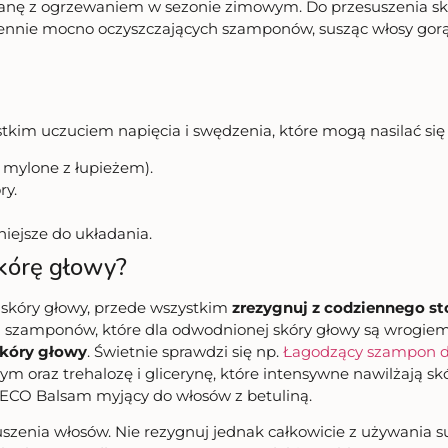
nę z ogrzewaniem w sezonie zimowym. Do przesuszenia skór
iennie mocno oczyszczających szamponów, susząc włosy gor
tkim uczuciem napięcia i swędzenia, które mogą nasilać się
o mylone z łupieżem).
ry.
niejsze do układania.
kórę głowy?
 skóry głowy, przede wszystkim
zrezygnuj z codziennego 
ch szamponów, które dla odwodnionej skóry głowy są wrogi
skóry głowy
. Świetnie sprawdzi się np.
Łagodzący szampon 
cym oraz trehalozę i glicerynę, które intensywne nawilżają
ECO Balsam myjący do włosów z betuliną.
zenia włosów. Nie rezygnuj jednak całkowicie z używania su