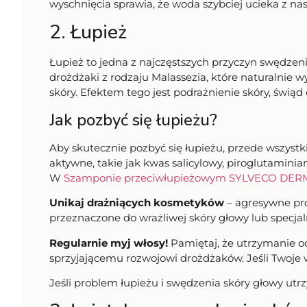
wyschnięcia sprawia, że woda szybciej ucieka z n
2. Łupież
Łupież to jedna z najczęstszych przyczyn swędze
drożdżaki z rodzaju Malassezia, które naturalni
skóry. Efektem tego jest podrażnienie skóry, świąd
Jak pozbyć się łupieżu?
Aby skutecznie pozbyć się łupieżu, przede wszyst
aktywne, takie jak kwas salicylowy, piroglutaminia
W
Szamponie przeciwłupieżowym SYLVECO DE
Unikaj drażniących kosmetyków
– agresywne pro
przeznaczone do wrażliwej skóry głowy lub specja
Regularnie myj włosy!
Pamiętaj, że utrzymanie o
sprzyjającemu rozwojowi drożdżaków. Jeśli Twoje
Jeśli problem łupieżu i swędzenia skóry głowy utr