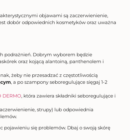
arakterystycznymi objawami są zaczerwienienie,
 jest dobór odpowiednich kosmetyków oraz uważna
ych podrażnień. Dobrym wyborem będzie
naskórek oraz kojącą alantoiną, panthenolem i
dnak, żeby nie przesadzać z częstotliwością
ącym
, a po szampony seboregulujące sięgaj 1-2
ECO DERMO
, która zawiera składniki seboregulujące i
zaczerwienienie, strupy) lub odpowiednia
oblemów.
c pojawieniu się problemów. Dbaj o swoją skórę