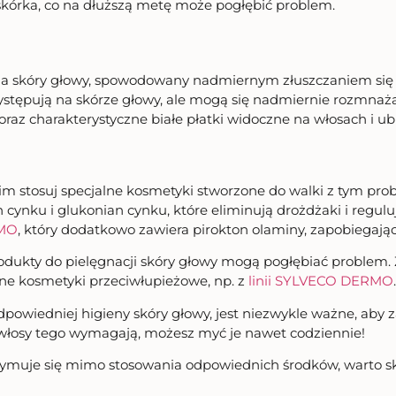
askórka, co na dłuższą metę może pogłębić problem.
nia skóry głowy, spowodowany nadmiernym złuszczaniem się
e występują na skórze głowy, ale mogą się nadmiernie rozm
 oraz charakterystyczne białe płatki widoczne na włosach i ub
kim stosuj specjalne kosmetyki stworzone do walki z tym pr
n cynku i glukonian cynku, które eliminują drożdżaki i regulu
RMO
, który dodatkowo zawiera pirokton olaminy, zapobiegają
dukty do pielęgnacji skóry głowy mogą pogłębiać problem. 
lne kosmetyki przeciwłupieżowe, np. z
linii SYLVECO DERMO
.
dpowiedniej higieny skóry głowy, jest niezwykle ważne, ab
 włosy tego wymagają, możesz myć je nawet codziennie!
zymuje się mimo stosowania odpowiednich środków, warto sko