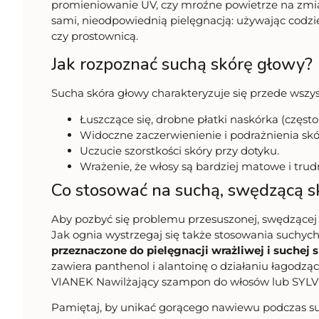
promieniowanie UV, czy mroźne powietrze na zmia
sami, nieodpowiednią pielęgnacją: używając codz
czy prostownicą.
Jak rozpoznać suchą skórę głowy?
Sucha skóra głowy charakteryzuje się przede wszys
Łuszczące się, drobne płatki naskórka (częst
Widoczne zaczerwienienie i podrażnienia skó
Uczucie szorstkości skóry przy dotyku.
Wrażenie, że włosy są bardziej matowe i trud
Co stosować na suchą, swędzącą s
Aby pozbyć się problemu przesuszonej, swędzącej
Jak ognia wystrzegaj się także stosowania suchy
przeznaczone do pielęgnacji wrażliwej i suchej 
zawiera panthenol i alantoinę o działaniu łagodzą
VIANEK Nawilżający szampon do włosów lub SYLV
Pamiętaj, by unikać gorącego nawiewu podczas sus