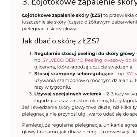
3. Łojotokowe zapalenie skór
Łojotokowe zapalenie skóry (ŁZS)
to przewlekła 
łuszczenie się skóry (często o żółtawym zabarwi
pielęgnacja skóry głowy.
Jak dbać o skórę z ŁZS?
Regularnie stosuj peelingi do skóry głowy
np.
SYLVECO DERMO Peeling kwasowy do sk
gliceryną, które łagodzą uczucie swędzenia.
Stosuj szampony seboregulujące
– np.
SYL
używania szamponów o mocnym działaniu. Na
razy w tygodniu.
Używaj specjalnych wcierek
– 2-3 razy w ty
łagodzące oraz pirokton olaminy, który łagod
Jeśli swędzenie skóry głowy trwa dłużej niż kilka
pielęgnacja nie przynosi ulgi, warto udać się do
Pamiętaj, że regularna pielęgnacja, unikanie agr
głowy tak samo, jak dbasz o cerę – to inwestycja, k