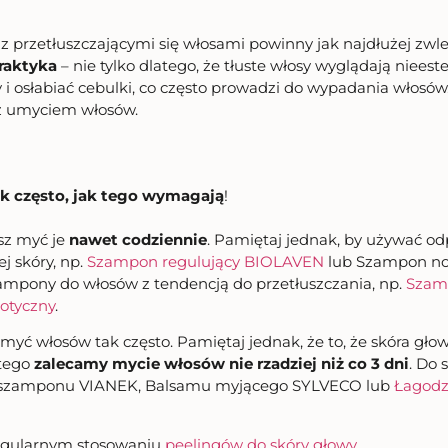
 przetłuszczającymi się włosami powinny jak najdłużej zwle
praktyka
– nie tylko dlatego, że tłuste włosy wyglądają nieeste
 i osłabiać cebulki, co często prowadzi do wypadania włos
 z umyciem włosów.
k często, jak tego wymagają
!
sz myć je
nawet codziennie
. Pamiętaj jednak, by używać 
j skóry, np.
Szampon regulujący BIOLAVEN
lub Szampon nor
zampony do włosów z tendencją do przetłuszczania, np.
Szam
otyczny
.
 myć włosów tak często. Pamiętaj jednak, że to, że skóra głow
atego
zalecamy mycie włosów nie rzadziej niż co 3 dni
. Do
go szamponu VIANEK, Balsamu myjącego SYLVECO lub
Łagodz
regularnym stosowaniu
peelingów do skóry głowy
.