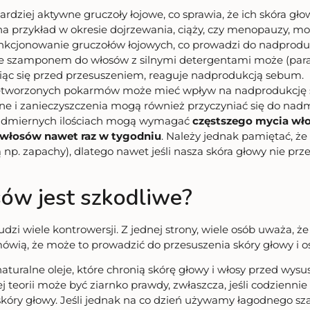
rdziej aktywne gruczoły łojowe, co sprawia, że ich skóra głowy
 przykład w okresie dojrzewania, ciąży, czy menopauzy, 
nkcjonowanie gruczołów łojowych, co prowadzi do nadprodukc
ie szamponem do włosów z silnymi detergentami może (para
niąc się przed przesuszeniem, reaguje nadprodukcją sebum.
 przetworzonych pokarmów może mieć wpływ na nadprodukcję
e i zanieczyszczenia mogą również przyczyniać się do nadm
nadmiernych ilościach mogą wymagać
częstszego mycia wł
włosów nawet raz w tygodniu
. Należy jednak pamiętać, ż
np. zapachy), dlatego nawet jeśli nasza skóra głowy nie prz
ów jest szkodliwe?
udzi wiele kontrowersji. Z jednej strony, wiele osób uważa, 
e mówią, że może to prowadzić do przesuszenia skóry głowy i o
turalne oleje, które chronią skórę głowy i włosy przed wys
ej teorii może być ziarnko prawdy, zwłaszcza, jeśli codzie
skóry głowy. Jeśli jednak na co dzień używamy łagodnego 