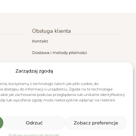
Obsługa klienta
Kontakt
Dostawa i metody płatności
Regulamin
Zarządzaj zgodą
Polityka prywatności
ia, korzystamy z technologii, takich jak pliki cookie, do
Zwroty i reklamacje
a dostępu do informacji o urządzeniu. Zgoda na te technologie
akie jak zachowanie podczas przeglądania lub unikalne identyfikatory
RODO
zgody lub wycofanie zgody może niekorzystnie wpłynąć na niektóre
Odrzuć
Zobacz preferencje
Polityka prywatności
Kontakt