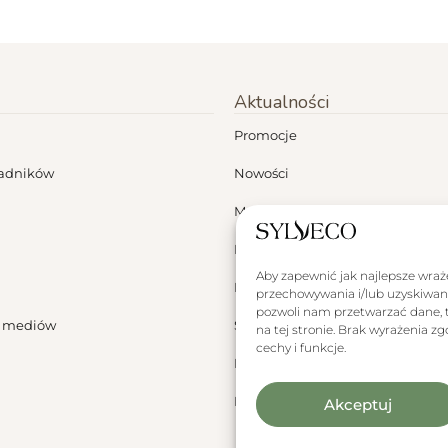
Aktualności
Promocje
ładników
Nowości
Moje konto
Dermokonsultacje
Aby zapewnić jak najlepsze wrażen
Blog
przechowywania i/lub uzyskiwani
pozwoli nam przetwarzać dane, t
a mediów
Sylveco za granicą
na tej stronie. Brak wyrażenia 
cechy i funkcje.
Polityka plików cookies
Polityka plików cookies
Akceptuj