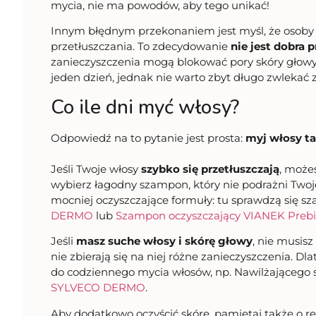
mycia, nie ma powodów, aby tego unikać!
Innym błędnym przekonaniem jest myśl, że osoby z
przetłuszczania. To zdecydowanie
nie jest dobra 
zanieczyszczenia mogą blokować pory skóry głowy
jeden dzień, jednak nie warto zbyt długo zwlekać
Co ile dni myć włosy?
Odpowiedź na to pytanie jest prosta:
myj włosy ta
Jeśli Twoje włosy
szybko się przetłuszczają
, może
wybierz łagodny szampon, który nie podrażni Twoje
mocniej oczyszczające formuły: tu sprawdzą się s
DERMO
lub
Szampon oczyszczający VIANEK Prebi
Jeśli
masz suche włosy i skórę głowy
, nie musisz
nie zbierają się na niej różne zanieczyszczenia. Dl
do codziennego mycia włosów, np. Nawilżające
SYLVECO DERMO
.
Aby dodatkowo oczyścić skórę, pamiętaj także o 