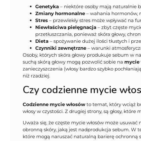
Genetyka
– niektóre osoby mają naturalnie ba
Zmiany hormonalne
– wahania hormonów, na
Stres
– przewlekły stres może wpływać na fu
Niewłaściwa pielęgnacja
– zbyt częste myc
przetłuszczania, ponieważ skóra głowy, chro
Dieta
– spożywanie dużej ilości tłustych i
Czynniki zewnętrzne
– warunki atmosferyczn
Osoby, których skóra głowy produkuje sebum w 
suchą skórą głowy mogą pozwolić sobie na
mycie 
zanieczyszczenia (włosy bardzo szybko pochłaniają 
niż rzadziej.
Czy codzienne mycie włos
Codzienne mycie włosów
to temat, który wciąż b
włosy w czystości. Z drugiej strony, są głosy, któr
Uważa się, że częste mycie włosów może usuwać na
obronną skóry, jaką jest nadprodukcja sebum. W t
które mogą naruszać naturalną barierę ochronną 