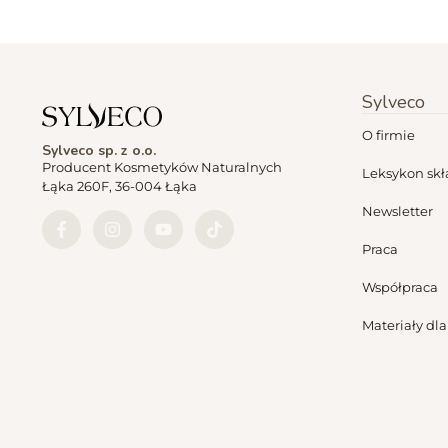
Sylveco
O firmie
Sylveco sp. z o.o.
Producent Kosmetyków Naturalnych
Leksykon sk
Łąka 260F, 36-004 Łąka
Newsletter
Praca
Współpraca
Materiały dl