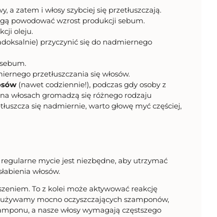
, a zatem i włosy szybciej się przetłuszczają.
mogą powodować wzrost produkcji sebum.
ji oleju.
doksalnie) przyczynić się do nadmiernego
 sebum.
iernego przetłuszczania się włosów.
osów
(nawet codziennie!), podczas gdy osoby z
e na włosach gromadzą się różnego rodzaju
etłuszcza się nadmiernie, warto głowę myć częściej,
że regularne mycie jest niezbędne, aby utrzymać
słabienia włosów.
uszeniem. To z kolei może aktywować reakcję
nnie używamy mocno oczyszczających szamponów,
szamponu, a nasze włosy wymagają częstszego