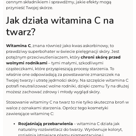
cennym składnikiem i sprawdźmy, jakie efekty mogą
przynieść Twojej skórze.
Jak działa witamina C na
twarz?
Witamina C
, znana również jako kwas askorbinowy, to
prawdziwy superbohater w świecie pielęgnacji skóry. Jest
potężnym przeciwutleniaczem, który
chroni skórę przed
wolnymi rodnikami
– tymi małymi, szkodliwymi
cząsteczkami, które przyspieszają procesy starzenia. To
właśnie one odpowiadają za powstawanie zmarszczek na
Twojej twarzy i utratę jędrności skóry. Na szczęście witamina C
potrafi neutralizować wolne rodniki, dzięki czemu Ty na dłużej
możesz zachować zdrowy i młody wygląd skóry.
Stosowanie witaminy C na twarz to nie tylko skuteczna broń w
walce z oznakami starzenia. Oprócz tego kosmetyki
zawierające witaminę C:
Rozjaśniają przebarwienia
– witamina C działa jak
naturalny rozświetlacz do twarzy. Wyrównuje koloryt,
rozjaśnia istniejące plamy pigmentacyjne i