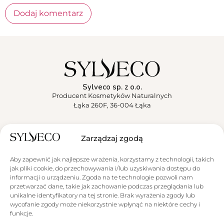
Sylveco sp. z o.o.
Producent Kosmetyków Naturalnych
Łąka 260F, 36-004 Łąka
Sylveco
Zarządzaj zgodą
Aktualności
Aby zapewnić jak najlepsze wrażenia, korzystamy z technologii, takich
jak pliki cookie, do przechowywania i/lub uzyskiwania dostępu do
Obsługa klienta
informacji o urządzeniu. Zgoda na te technologie pozwoli nam
przetwarzać dane, takie jak zachowanie podczas przeglądania lub
unikalne identyfikatory na tej stronie. Brak wyrażenia zgody lub
wycofanie zgody może niekorzystnie wpłynąć na niektóre cechy i
funkcje.