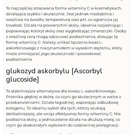
To najczęściej stosowana forma witaminy C w kosmetykach,
działająca szybko i skutecznie. Jest jednak niestabilna i
wrażliwa na światło, temperaturę oraz pH, co ogranicza jej
trwałość. Działa na powierzchni skóry, idealnie rozjaśniając i
poprawiając koloryt skóry oraz wygładzając zmarszczki. Osoby
z wrażliwą cerą mogą odczuwać podrażnienia, stosując tę
formę witaminy C. Należy unikać łączenia kwas L-
askorbinowego z niacynamidem w wysokim stężeniu, który
może zmniejszać jego skuteczność i powodować
podrażnienia.
glukozyd askorbylu [Ascorbyl
glucoside]
To stabilniejsza alternatywa dla kwasu L-askorbinowego.
Przenika głębiej w skórę, co czyni go skutecznym w walce z
przebarwieniami. Działa łagodniej, wspierając odbudowę
kolagenu. To idealny wybór dla tych, którzy szukają
delikatniejszej, ale wciąż efektywnej formy witaminy C. Nie
podrażnia skóry, a jednocześnie działa na dłuższą metę, co
czyni go doskonałym wyborem do codziennej pielęgnacji.