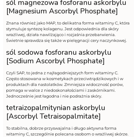
sól magnezowa fosforanu askorbylu
[Magnesium Ascorbyl Phosphate]
Znana również jako MAP, to delikatna forma witaminy C, która
stymuluje syntezę kolagenu. Jest odpowiednia dla skóry
wrażliwej, działa nawilżająco i rozjaśnia przebarwienia.
Świetnie sprawdza się także w pielęgnacji cery naczynkowej.
sól sodowa fosforanu askorbylu
[Sodium Ascorbyl Phosphate]
Czyli SAP, to jedna z najłagodniejszych form witaminy C.
Często stosowana w kosmetykach przeciwtrądzikowych i w
produktach dla nastolatków. Zmniejsza widoczność porów,
pomaga w walce z niedoskonałościami i zaskórnikami.
Jednocześnie jest łagodna i nie podrażnia skóry.
tetraizopalmitynian askorbylu
[Ascorbyl Tetraisopalmitate]
To stabilna, dobrze przyswajalna i długo aktywna forma
witaminy C, szczególnie polecana osobom o wrażliwej skórze.