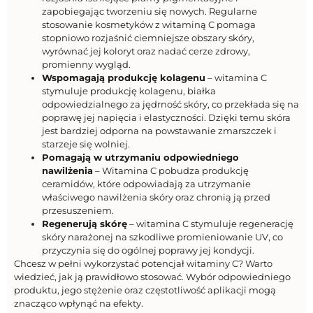
zapobiegając tworzeniu się nowych. Regularne
stosowanie kosmetyków z witaminą C pomaga
stopniowo rozjaśnić ciemniejsze obszary skóry,
wyrównać jej koloryt oraz nadać cerze zdrowy,
promienny wygląd.
Wspomagają produkcję kolagenu
– witamina C
stymuluje produkcję kolagenu, białka
odpowiedzialnego za jędrność skóry, co przekłada się na
poprawę jej napięcia i elastyczności. Dzięki temu skóra
jest bardziej odporna na powstawanie zmarszczek i
starzeje się wolniej.
Pomagają w utrzymaniu odpowiedniego
nawilżenia
– Witamina C pobudza produkcję
ceramidów, które odpowiadają za utrzymanie
właściwego nawilżenia skóry oraz chronią ją przed
przesuszeniem.
Regenerują skórę
– witamina C stymuluje regenerację
skóry narażonej na szkodliwe promieniowanie UV, co
przyczynia się do ogólnej poprawy jej kondycji.
Chcesz w pełni wykorzystać potencjał witaminy C? Warto
wiedzieć, jak ją prawidłowo stosować. Wybór odpowiedniego
produktu, jego stężenie oraz częstotliwość aplikacji mogą
znacząco wpłynąć na efekty.