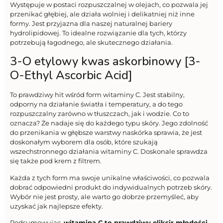
Występuje w postaci rozpuszczalnej w olejach, co pozwala jej
przenikać głębiej, ale działa wolniej i delikatniej niż inne
formy. Jest przyjazna dla naszej naturalnej bariery
hydrolipidowej. To idealne rozwiązanie dla tych, którzy
potrzebują łagodnego, ale skutecznego działania.
3-O etylowy kwas askorbinowy [3-
O-Ethyl Ascorbic Acid]
To prawdziwy hit wśród form witaminy C. Jest stabilny,
odporny na działanie światła i temperatury, a do tego
rozpuszczalny zarówno w tłuszczach, jak i wodzie. Co to
oznacza? Że nadaje się do każdego typu skóry. Jego zdolność
do przenikania w głębsze warstwy naskórka sprawia, że jest
doskonałym wyborem dla osób, które szukają
wszechstronnego działania witaminy C. Doskonale sprawdza
się także pod krem z filtrem.
Każda z tych form ma swoje unikalne właściwości, co pozwala
dobrać odpowiedni produkt do indywidualnych potrzeb skóry.
Wybór nie jest prosty, ale warto go dobrze przemyśleć, aby
uzyskać jak najlepsze efekty.
Podsumowując,
witamina C to prawdziwy eliksir młodości
,