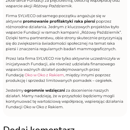
Złote serce
Fundacji za pięcioletnią, owocną współpracę oraz
wsparcie akcji
Różowy Październik
.
Firma SYLVECO od samego początku angażuje się w
aktywne
promowanie profilaktyki raka piersi
poprzez
różnorodne działania. Jednym z kluczowych projektów było
wsparcie Fundacji w ramach kampanii „Różowy Październik”.
Dzięki temu partnerstwu, obie strony skutecznie przyczyniają
się do zwiększenia świadomości społecznej na temat raka
piersi i znaczenia regularnych badań mammograficznych.
Przez lata firma SYLVECO nie tylko aktywnie uczestniczyła w
inicjatywach Fundacji, ale również udzielała finansowego
wsparcia ważnych działań podejmowanych przez
Fundację
Oko w Oko z Rakiem
, między innymi poprzez
produkcję i sprzedaż limitowanych pomadek – cegiełek.
Jesteśmy
ogromnie wdzięczni
za docenienie naszych
działań. Mamy nadzieję, że w przyszłości będziemy mogli
kontynuować tę wartościową współpracę, wspierając działania
Fundacji Oko w Oko z Rakiem.