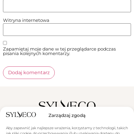
Witryna internetowa
Zapamiętaj moje dane w tej przeglądarce podczas
pisania kolejnych komentarzy.
Zarządzaj zgodą
Sylveco sp. z o.o.
Producent Kosmetyków Naturalnych
Łąka 260F, 36-004 Łąka
Aby zapewnić jak najlepsze wrażenia, korzystamy z technologii, takich
jak pliki cookie, do przechowywania i/lub uzyskiwania dostępu do