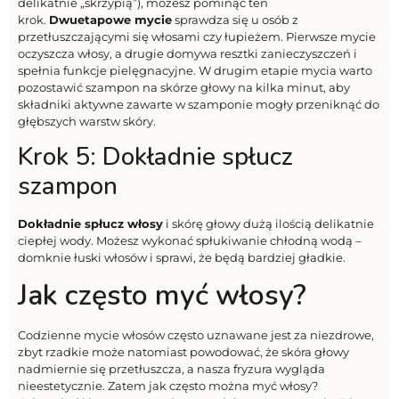
delikatnie „skrzypią”), możesz pominąć ten
krok.
Dwuetapowe mycie
sprawdza się u osób z
przetłuszczającymi się włosami czy łupieżem. Pierwsze mycie
oczyszcza włosy, a drugie domywa resztki zanieczyszczeń i
spełnia funkcje pielęgnacyjne. W drugim etapie mycia warto
pozostawić szampon na skórze głowy na kilka minut, aby
składniki aktywne zawarte w szamponie mogły przeniknąć do
głębszych warstw skóry.
Krok 5: Dokładnie spłucz
szampon
Dokładnie spłucz włosy
i skórę głowy dużą ilością delikatnie
ciepłej wody. Możesz wykonać spłukiwanie chłodną wodą –
domknie łuski włosów i sprawi, że będą bardziej gładkie.
Jak często myć włosy?
Codzienne mycie włosów często uznawane jest za niezdrowe,
zbyt rzadkie może natomiast powodować, że skóra głowy
nadmiernie się przetłuszcza, a nasza fryzura wygląda
nieestetycznie. Zatem jak często można myć włosy?