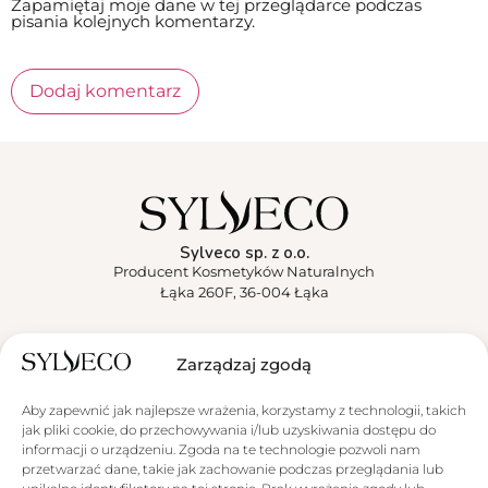
Zapamiętaj moje dane w tej przeglądarce podczas
pisania kolejnych komentarzy.
Sylveco sp. z o.o.
Producent Kosmetyków Naturalnych
Łąka 260F, 36-004 Łąka
Sylveco
Zarządzaj zgodą
Aktualności
Aby zapewnić jak najlepsze wrażenia, korzystamy z technologii, takich
jak pliki cookie, do przechowywania i/lub uzyskiwania dostępu do
Obsługa klienta
informacji o urządzeniu. Zgoda na te technologie pozwoli nam
przetwarzać dane, takie jak zachowanie podczas przeglądania lub