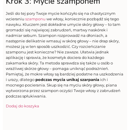
Krok 3: Mycie szamponem
Jeśli do tej pory Twoje mycie kończyło się na chaotycznym
wcieraniu
szamponu
we włosy, koniecznie pozbądź się tego
nawyku. Kluczem jest dokładne umycie skóry głowy – to tam
gromadzi się najwięcej zabrudzeń, martwy naskórek i
nadmiar sebum. Szampon rozprowadź na dłoniach, a
następnie delikatnie wmasuj w skórę głowy – nie drap skóry,
możesz ją w ten sposób uszkodzić. Czy rozcieńczanie
szamponu jest konieczne? Nie zawsze. Ułatwia jednak
aplikację i sprawia, że kosmetyk dociera do każdego
zakamarka skóry. Ta metoda sprawdza się także u osób o
wrażliwej skórze głowy – pomaga uniknąć podrażnień.
Pamiętaj, że mokre włosy są bardziej podatne na uszkodzenia
i urazy, dlatego
podczas mycia unikaj szarpania
ich i
mocnego pocierania. Skup się na myciu skóry głowy, piana
wytworzona przez szampon oczyści Twoje włosy z zabrudzeń
podczas spłukiwania.
Dodaj do koszyka