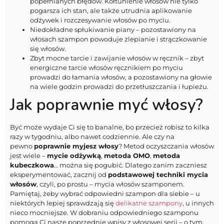
popełnianych błędów. Kołtunienie włosów nie tylko
pogarsza ich stan, ale także utrudnia aplikowanie
odżywek i rozczesywanie włosów po myciu.
Niedokładne spłukiwanie piany – pozostawiony na
włosach szampon powoduje zlepianie i strączkowanie
się włosów.
Zbyt mocne tarcie i zawijanie włosów w ręcznik – zbyt
energiczne tarcie włosów ręcznikiem po myciu
prowadzi do łamania włosów, a pozostawiony na głowie
na wiele godzin prowadzi do przetłuszczania i łupieżu.
Jak poprawnie myć włosy?
Być może wydaje Ci się to banalne, bo przecież robisz to kilka
razy w tygodniu, albo nawet codziennie. Ale czy na
pewno
poprawnie myjesz włosy
? Metod oczyszczania włosów
jest wiele –
mycie odżywką
,
metoda OMO
,
metoda
kubeczkowa
… można się pogubić. Dlatego zanim zaczniesz
eksperymentować, zacznij od
podstawowej techniki mycia
włosów
, czyli, po prostu – mycia włosów szamponem.
Pamiętaj, żeby wybrać odpowiedni szampon dla siebie – u
niektórych lepiej sprawdzają się
delikatne szampony
, u innych
nieco mocniejsze. W dobraniu odpowiedniego szamponu
pomogą Ci nasze poprzednie wpisy z włosowej serii – o tym,