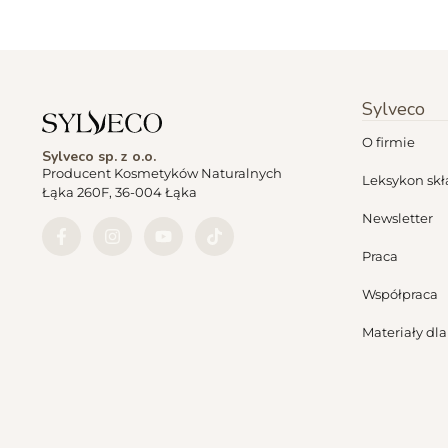
Sylveco
O firmie
Sylveco sp. z o.o.
Producent Kosmetyków Naturalnych
Leksykon sk
Łąka 260F, 36-004 Łąka
Newsletter
Praca
Współpraca
Materiały dl