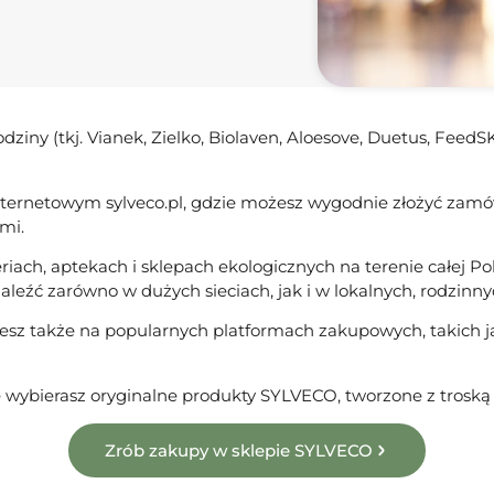
iny (tkj. Vianek, Zielko, Biolaven, Aloesove, Duetus, FeedS
internetowym sylveco.pl, gdzie możesz wygodnie złożyć zam
mi.
ach, aptekach i sklepach ekologicznych na terenie całej P
leźć zarówno w dużych sieciach, jak i w lokalnych, rodzinnyc
ziesz także na popularnych platformach zakupowych, takich j
 wybierasz oryginalne produkty SYLVECO, tworzone z troską o
Zrób zakupy w sklepie SYLVECO