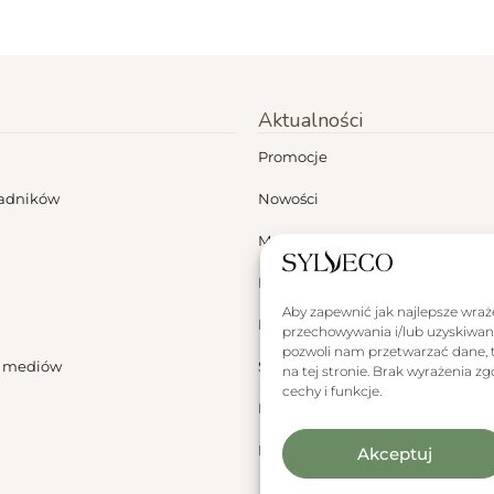
Aktualności
Promocje
ładników
Nowości
Moje konto
Dermokonsultacje
Aby zapewnić jak najlepsze wrażen
Blog
przechowywania i/lub uzyskiwani
pozwoli nam przetwarzać dane, t
a mediów
Sylveco za granicą
na tej stronie. Brak wyrażenia 
cechy i funkcje.
Polityka plików cookies
Polityka plików cookies
Akceptuj