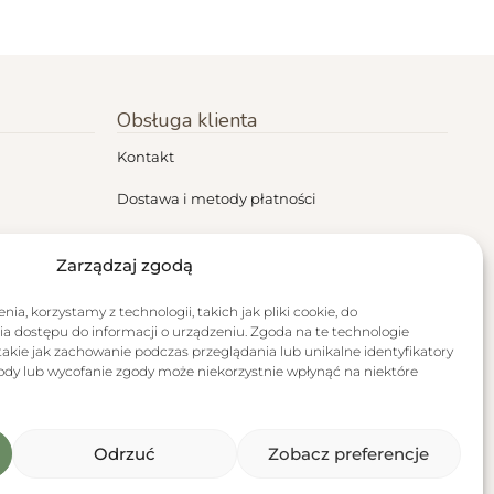
Obsługa klienta
Kontakt
Dostawa i metody płatności
Regulamin
Zarządzaj zgodą
Polityka prywatności
ia, korzystamy z technologii, takich jak pliki cookie, do
Zwroty i reklamacje
a dostępu do informacji o urządzeniu. Zgoda na te technologie
akie jak zachowanie podczas przeglądania lub unikalne identyfikatory
RODO
zgody lub wycofanie zgody może niekorzystnie wpłynąć na niektóre
Odrzuć
Zobacz preferencje