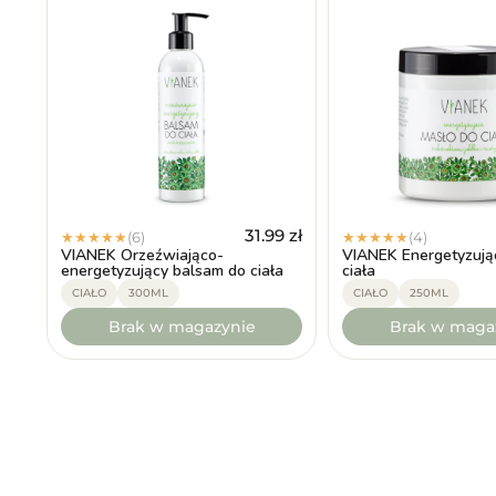
31.99
zł
(6)
(4)
★
★
★
★
★
★
★
★
★
★
VIANEK Orzeźwiająco-
VIANEK Energetyzują
energetyzujący balsam do ciała
ciała
CIAŁO
300ML
CIAŁO
250ML
Brak w magazynie
Brak w maga