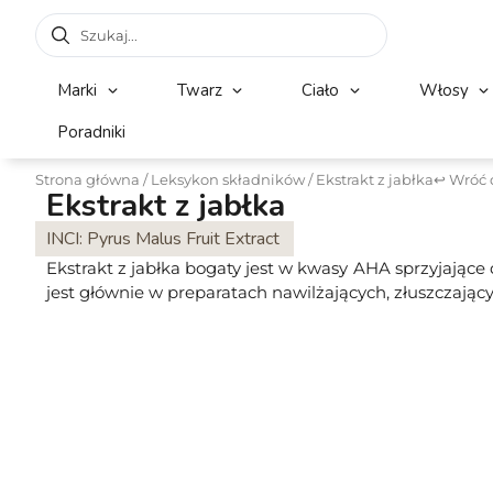
Marki
Twarz
Ciało
Włosy
Poradniki
Strona główna
/
Leksykon składników
/ Ekstrakt z jabłka
↩ Wróć 
Ekstrakt z jabłka
INCI: Pyrus Malus Fruit Extract
Ekstrakt z jabłka bogaty jest w kwasy AHA sprzyjające d
jest głównie w preparatach nawilżających, złuszczając