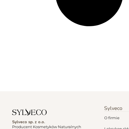
Sylveco
O firmie
Sylveco sp. z o.o.
Producent Kosmetyków Naturalnych
Leksykon sk