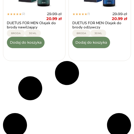
29.99
zł
29.99
zł
(2)
(1)
★
★
★
★
★
★
★
★
★
★
20.99
zł
20.99
zł
DUETUS FOR MEN Olejek do
DUETUS FOR MEN Olejek do
brody nawilżający
brody odżywczy
BRODA
30 ML
BRODA
30 ML
Dodaj do koszyka
Dodaj do koszyka