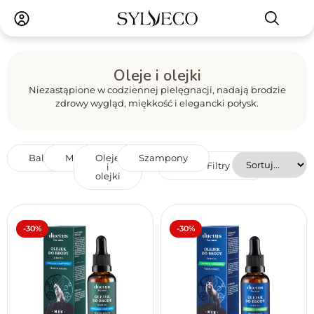
Oleje i olejki
Niezastąpione w codziennej pielęgnacji, nadają brodzie
zdrowy wygląd, miękkość i elegancki połysk.
Balsamy
Masła
Oleje
Szampony
Filtry
i
olejki
Marka
Produkt wegański
Reset filtrów
Tak
Nie
-30%
-30%