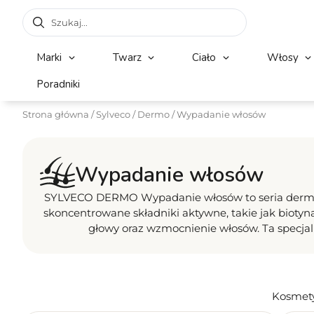
Marki
Twarz
Ciało
Włosy
Poradniki
Strona główna
/
Sylveco
/
Dermo
/ Wypadanie włosów
Wypadanie włosów
SYLVECO DERMO Wypadanie włosów to seria dermo
skoncentrowane składniki aktywne, takie jak biotyna
głowy oraz wzmocnienie włosów. Ta specjalis
Kosmetyk