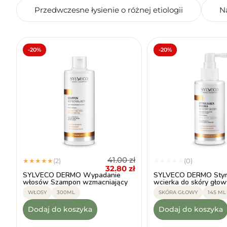
Przedwczesne łysienie o różnej etiologii
N
-20%
-20%
41.00
zł
(2)
(0)
★
★
★
★
★
★
★
★
★
★
32.80
zł
SYLVECO DERMO Wypadanie
SYLVECO DERMO Stym
włosów Szampon wzmacniający
wcierka do skóry głow
WŁOSY
300ML
SKÓRA GŁOWY
145 ML
Dodaj do koszyka
Dodaj do koszyka