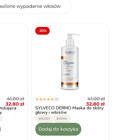
asilone wypadanie włosów
-20%
41.00
zł
41.00
zł
(5)
★
★
★
★
★
32.80
zł
32.80
zł
ulująca
SYLVECO DERMO Maska do skóry
y
głowy i włosów
WŁOSY
300ML
Dodaj do koszyka