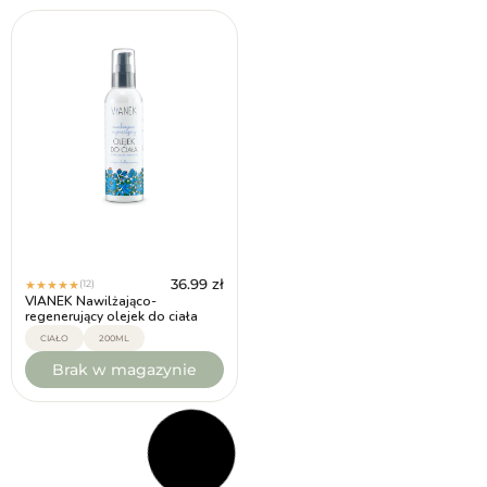
36.99
zł
38.99
zł
(12)
(18)
★
★
★
★
★
★
★
★
★
★
VIANEK Nawilżająco-
VIANEK Intensywnie nawilżające
regenerujący olejek do ciała
masło do ciała
CIAŁO
200ML
CIAŁO
250ML
Brak w magazynie
Brak w magazynie