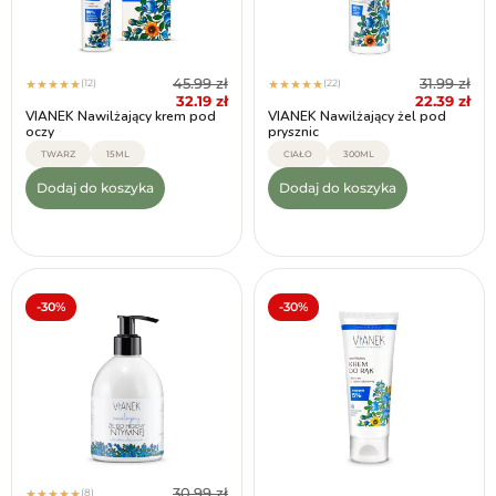
45.99
zł
31.99
zł
(12)
(22)
★
★
★
★
★
★
★
★
★
★
32.19
zł
22.39
zł
VIANEK Nawilżający krem pod
VIANEK Nawilżający żel pod
oczy
prysznic
TWARZ
15ML
CIAŁO
300ML
Dodaj do koszyka
Dodaj do koszyka
-30%
-30%
30.99
zł
(8)
★
★
★
★
★