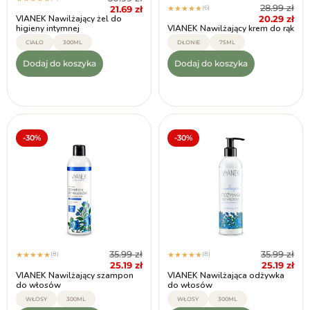
28.99
zł
21.69
zł
(6)
★
★
★
★
★
20.29
zł
VIANEK Nawilżający żel do
higieny intymnej
VIANEK Nawilżający krem do rąk
CIAŁO
300ML
DŁONIE
75ML
Dodaj do koszyka
Dodaj do koszyka
-30%
-30%
35.99
zł
35.99
zł
(8)
(8)
★
★
★
★
★
★
★
★
★
★
25.19
zł
25.19
zł
VIANEK Nawilżający szampon
VIANEK Nawilżająca odżywka
do włosów
do włosów
WŁOSY
300ML
WŁOSY
300ML