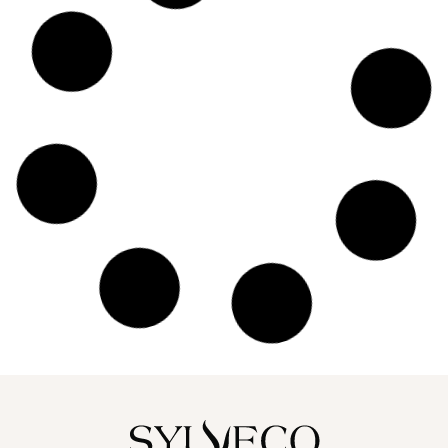
8.99
zł
(7)
★
★
★
★
★
VIANEK Nawilżający krem do
stóp
STOPY
75 ML
Brak w magazynie