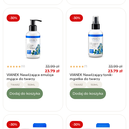
-30%
-30%
33.99
zł
33.99
zł
(12)
(7)
★
★
★
★
★
★
★
★
★
★
23.79
zł
23.79
zł
VIANEK Nawilżająca emulsja
VIANEK Nawilżający tonik-
myjąca do twarzy
mgiełka do twarzy
TWARZ
150ML
TWARZ
150ML
Dodaj do koszyka
Dodaj do koszyka
-30%
-30%