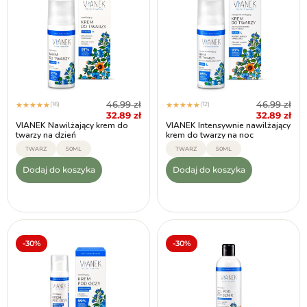
46.99
zł
46.99
zł
(16)
(12)
★
★
★
★
★
★
★
★
★
★
32.89
zł
32.89
zł
VIANEK Nawilżający krem do
VIANEK Intensywnie nawilżający
twarzy na dzień
krem do twarzy na noc
TWARZ
50ML
TWARZ
50ML
Dodaj do koszyka
Dodaj do koszyka
-30%
-30%