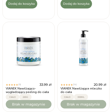
Dodaj do koszyka
Dodaj do koszyka
33.99
zł
20.99
zł
(9)
(14)
★
★
★
★
★
★
★
★
★
★
VIANEK Nawilżająco-
VIANEK Nawilżające mleczko
wygładzający peeling do ciała
do ciała
CIAŁO
265G
CIAŁO
300ML
Brak w magazynie
Brak w magazynie