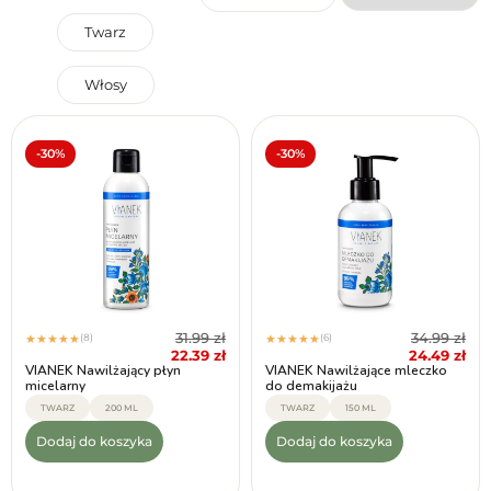
Twarz
Włosy
Przeznaczenie
Produkt wegański
Bezpieczny w ciąży
Reset filtrów
Tak
Tak
-30%
-30%
Nie
Po konsultacji
Nie
31.99
zł
34.99
zł
(8)
(6)
★
★
★
★
★
★
★
★
★
★
22.39
zł
24.49
zł
VIANEK Nawilżający płyn
VIANEK Nawilżające mleczko
micelarny
do demakijażu
TWARZ
200 ML
TWARZ
150 ML
Dodaj do koszyka
Dodaj do koszyka