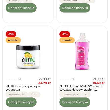
PODŁOGI
5 L
ELEKTRONIKA
200 ML
Dodaj do koszyka
Dodaj do koszyka
-15%
-15%
nowość!
nowość!
27.99
zł
21.99
zł
(0)
(0)
★
★
★
★
★
★
★
★
★
★
23.79
zł
18.69
zł
ZIELKO Pasta czyszcząca
ZIELKO UNIWERSALNY Płyn do
cytrynowa
czyszczenia powierzchni 1L
UNIWERSALNE
500 G
UNIWERSALNE
1L
Dodaj do koszyka
Dodaj do koszyka