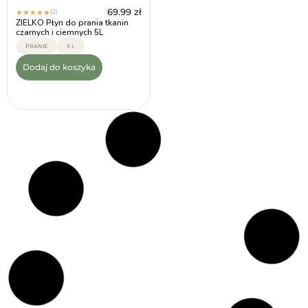
69.99
zł
(2)
★
★
★
★
★
ZIELKO Płyn do prania tkanin
czarnych i ciemnych 5L
PRANIE
5 L
Dodaj do koszyka