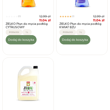
12.99
zł
12.99
zł
(0)
(2)
★
★
★
★
★
★
★
★
★
★
11.04
zł
11.04
zł
ZIELKO Płyn do mycia podłóg
ZIELKO Płyn do mycia podłóg
CYTRUSOWY
KWIAT BZU
PODŁOGI
1 L
PODŁOGI
1 L
Dodaj do koszyka
Dodaj do koszyka