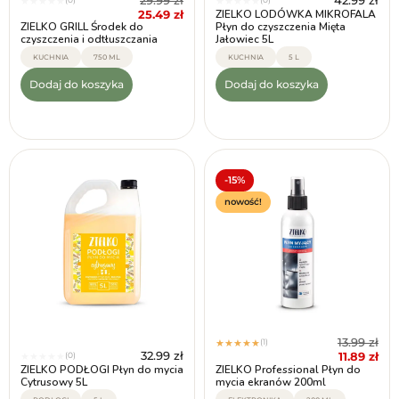
29.99
zł
42.99
zł
★
★
★
★
★
★
★
★
★
★
25.49
zł
ZIELKO LODÓWKA MIKROFALA
ZIELKO GRILL Środek do
Płyn do czyszczenia Mięta
czyszczenia i odtłuszczania
Jałowiec 5L
KUCHNIA
750 ML
KUCHNIA
5 L
Dodaj do koszyka
Dodaj do koszyka
-15%
nowość!
13.99
zł
(1)
★
★
★
★
★
32.99
zł
11.89
zł
(0)
★
★
★
★
★
ZIELKO PODŁOGI Płyn do mycia
ZIELKO Professional Płyn do
Cytrusowy 5L
mycia ekranów 200ml