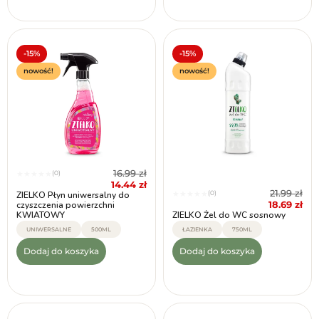
-15%
-15%
nowość!
nowość!
16.99
zł
(0)
★
★
★
★
★
14.44
zł
21.99
zł
(0)
ZIELKO Płyn uniwersalny do
★
★
★
★
★
18.69
zł
czyszczenia powierzchni
KWIATOWY
ZIELKO Żel do WC sosnowy
UNIWERSALNE
500ML
ŁAZIENKA
750ML
Dodaj do koszyka
Dodaj do koszyka