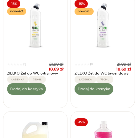
-15%
-15%
nowość!
nowość!
21.99
zł
21.99
zł
(0)
(0)
★
★
★
★
★
★
★
★
★
★
18.69
zł
18.69
zł
ZIELKO Żel do WC cytrynowy
ZIELKO Żel do WC lawendowy
ŁAZIENKA
750ML
ŁAZIENKA
750ML
Dodaj do koszyka
Dodaj do koszyka
-15%