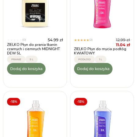
12.99
zł
54.99
zł
(2)
(0)
★
★
★
★
★
★
★
★
★
★
11.04
zł
ZIELKO Płyn do prania tkanin
czarnych i ciemnych MIDNIGHT
ZIELKO Płyn do mycia podłóg
DEW 5L
KWIATOWY
PRANIE
5 L
PODŁOGI
1 L
Dodaj do koszyka
Dodaj do koszyka
-15%
-15%