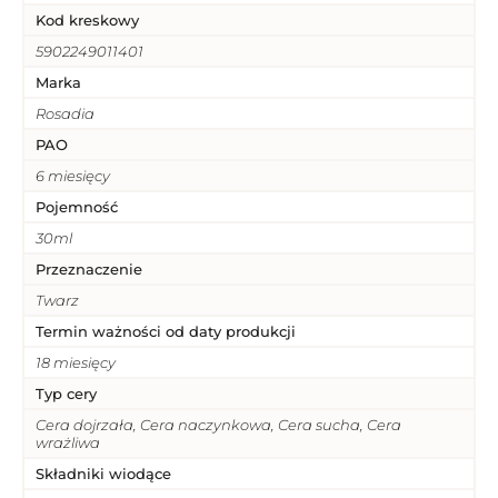
Kod kreskowy
5902249011401
Marka
Rosadia
PAO
6 miesięcy
Pojemność
30ml
Przeznaczenie
Twarz
Termin ważności od daty produkcji
18 miesięcy
Typ cery
Cera dojrzała, Cera naczynkowa, Cera sucha, Cera
wrażliwa
Składniki wiodące