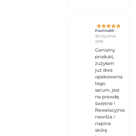
Paulina89
–
Oceniono
5
30 stycznia,
na 5
2019
Genialny
produkt,
zużyłam
już dwa
opakowania
tego
serum, jest
na prawdę
świetne !
Rewelacyjnie
nawilża i
napina
skórę