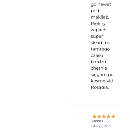
go nawet
pod
makijaż.
Piękny
zapach,
super
skład- od
tamtego
czasu
bardzo
chętnie
sięgam po
kosmetyki
Rosadia.
Juczex
–
3
Oceniono
5
lutego, 2019
na 5