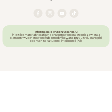
Informacja o wykorzystaniu AI
Niektóre materiały graficzne prezentowane na stronie zawierają
elementy wygenerowane lub zmodyfikowane przy użyciu narzędzi
opartych na sztucznej inteligencji (AI).