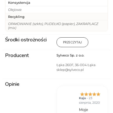
Konsystencja
Olejowa
Recykling
OPAKOWANIE (szkło), PUDEŁKO (papier), ZAKRAPLACZ
(mix)
Środki ostrożności
1) Produkt wyłącznie do użytku
PRZECZYTAJ
zewnętrznego. 2 ) Stosować
zgodnie z przeznaczeniem i
Producent
sposobem użycia. 3) Unikać
Sylveco Sp. z o.o.
kontaktu z oczami. 4) Nie
stosować na uszkodzoną lub
Łąka 260F, 36-004 Łąka
podrażnioną skórę. 5) W
sklep@sylveco.pl
przypadku wystąpienia
podrażnienia lub reakcji
Opinie
alergicznej przerwać
stosowanie. 6) Przechowywać w
miejscu niedostępnym dla
dzieci. 7) Przeciwwskazania –
Kaja
–
23
Oceniono
5
uczulenie na którykolwiek ze
sierpnia, 2020
na 5
składników produktu.
Moje