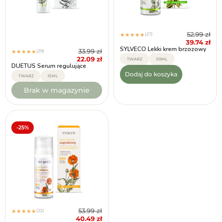
52.99
zł
(27)
★
★
★
★
★
39.74
zł
SYLVECO Lekki krem brzozowy
33.99
zł
(29)
★
★
★
★
★
22.09
zł
TWARZ
50ML
DUETUS Serum regulujące
Dodaj do koszyka
TWARZ
15ML
Brak w magazynie
-25%
53.99
zł
(22)
★
★
★
★
★
40.49
zł