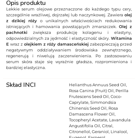
Opis produktu
Lekkie serum olejowe przeznaczone do każdego typu cery,
szczególnie wrażliwej, dojrzałej lub naczynkowej. Zawiera
olej
z dzikiej róży
o unikalnych właściwościach redukowania
istniejących i hamowania powstających zmarszczek.
Olej z
pachnotki
zwiększa produkcję kolagenu i elastyny,
odpowiedzialnych za jędrność i elastyczność skóry.
Witamina
E
wraz z
olejkiem z róży damasceńskiej
zabezpieczają przed
negatywnym oddziaływaniem środowiska zewnętrznego,
regenerują i niwelują zaczerwienienia. Po zastosowaniu
serum skóra staje się wyraźnie gładsza, rozpromieniona i
bardziej elastyczna.
Skład INCI
Helianthus Annuus Seed Oil,
Rosa Canina (Fruit) Oil, Perilla
Frutescens Seed Oil, Coco-
Caprylate, Simmondsia
Chinensis Seed Oil, Rosa
Damascena Flower Oil,
Tocopheryl Acetate, Lavandula
Angustifolia Oil, Citral,
Citronellol, Geraniol, Linalool,
Eugenol, Farnesol