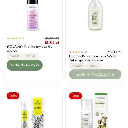
28.99
zł
(5)
★
★
★
★
★
18.84
zł
BIOLAVEN Pianka myjąca do
twarzy
39.99
zł
(4)
★
★
★
★
★
FEEDSKIN Simple Face Wash
TWARZ
150 ML
Żel myjący do twarzy
Dodaj do koszyka
TWARZ
190 ML
Brak w magazynie
-35%
-25%