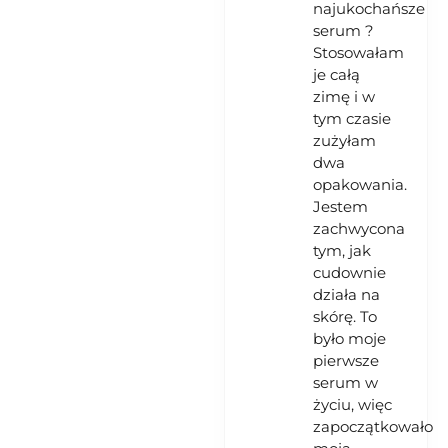
najukochańsze
serum ?
Stosowałam
je całą
zimę i w
tym czasie
zużyłam
dwa
opakowania.
Jestem
zachwycona
tym, jak
cudownie
działa na
skórę. To
było moje
pierwsze
serum w
życiu, więc
zapoczątkowało