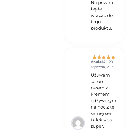
Na pewno
będę
wracać do
tego
produktu.
Anula25
–
29
Oceniono
5
stycznia, 2019
na 5
Używam
serum
razem z
kremem
odżywczym
na noc z tej
samej serii
i efekty są
super.