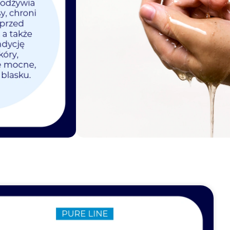
omocji:
22.99
zł
Bezpieczne
płatności