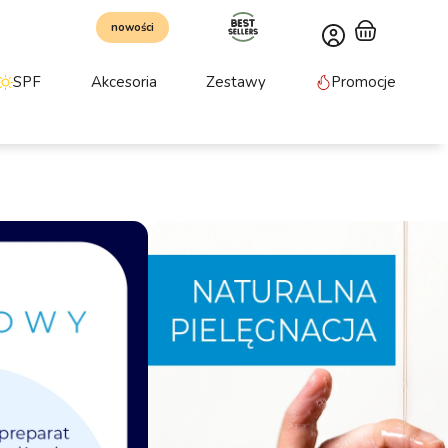
nowości
SPF
Akcesoria
Zestawy
Promocje
ej rycynowy
ralny kosmetyk do intensywnej pielęgnacji włosów,
wspiera regenerację i chroni przed przesuszeniem.
znego sposobu na wzmocnienie i odżywienie.
amina E