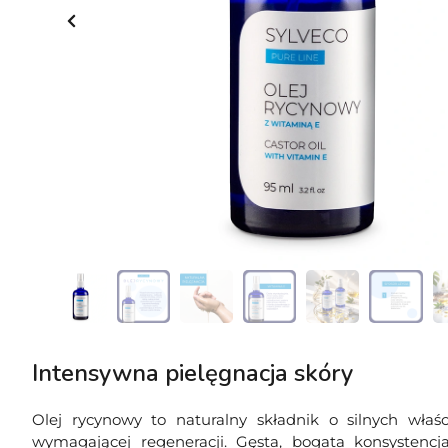
Intensywna pielęgnacja skóry
Olej rycynowy to naturalny składnik o silnych właśc
wymagającej regeneracji. Gęsta, bogata konsystenc