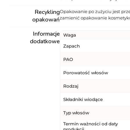
Recykling
Opakowanie po zużyciu jest prz
zamienić opakowanie kosmetyk
opakowań
Informacje
Waga
dodatkowe
Zapach
PAO
Porowatość włosów
Rodzaj
Składniki wiodące
Typ włosów
Termin ważności od daty
produkcji