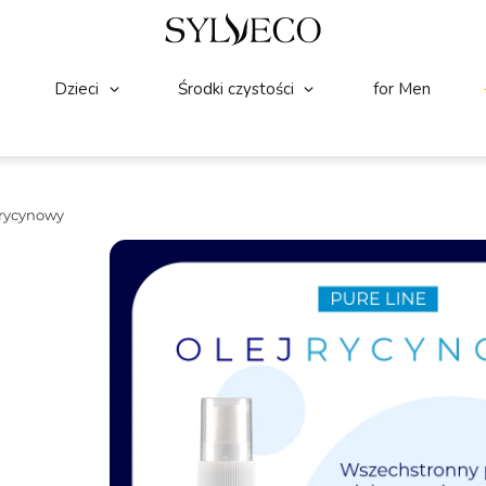
Dzieci
Środki czystości
for Men
 rycynowy
NOWOŚĆ!
WŁOSY
(2)
☆
☆
☆
☆
☆
SYLVECO PURE LINE Ol
Sylveco Pure Line Olej rycynowy to natu
skóry i paznokci. Bogaty w witaminę E, 
Idealny dla osób, które szukają skutec
Pojemność:
95 ml
Składniki wiodące:
Olej rycynowy, Wit
22.99
Zł
17.24
Zł