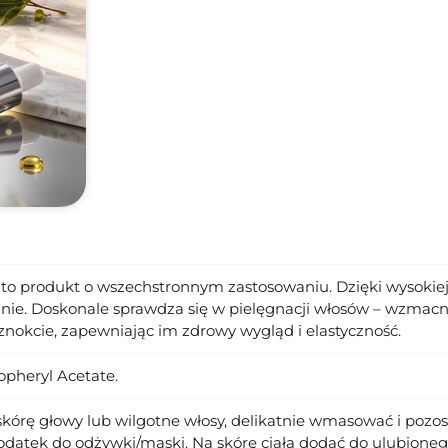
 to produkt o wszechstronnym zastosowaniu. Dzięki wysokie
nie. Doskonale sprawdza się w pielęgnacji włosów – wzmacni
znokcie, zapewniając im zdrowy wygląd i elastyczność.
opheryl Acetate.
a skórę głowy lub wilgotne włosy, delikatnie wmasować i p
atek do odżywki/maski. Na skórę ciała dodać do ulubioneg