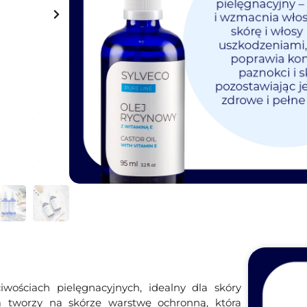
Najniższa cena z 30 dni przed wprowadzeniem pr
Na stanie
Dodaj do koszyka
Darmowa dostawa
od 149 zł
iwościach pielęgnacyjnych, idealny dla skóry
ja tworzy na skórze warstwę ochronną, która