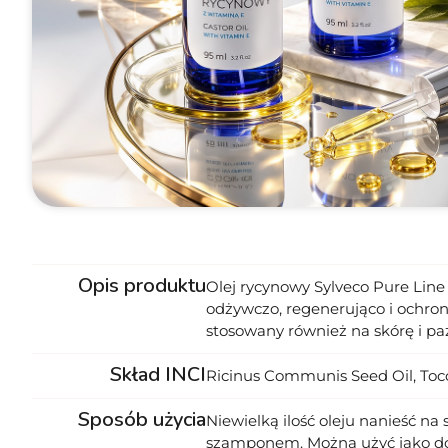
Opis produktu
Olej rycynowy Sylveco Pure Line
odżywczo, regenerująco i ochron
stosowany również na skórę i pa
Skład INCI
Ricinus Communis Seed Oil, Toc
Sposób użycia
Niewielką ilość oleju nanieść n
szamponem. Można użyć jako dod