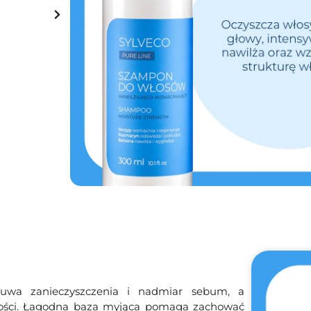
Składniki wiodące:
Betaina, Rozmaryn, 
17.99
Zł
13.49
Zł
Najniższa cena z 30 dni przed wprowadzeniem pr
Na stanie
Dodaj do koszyka
Darmowa dostawa
od 149 zł
uwa zanieczyszczenia i nadmiar sebum, a
uchości. Łagodna baza myjąca pomaga zachować