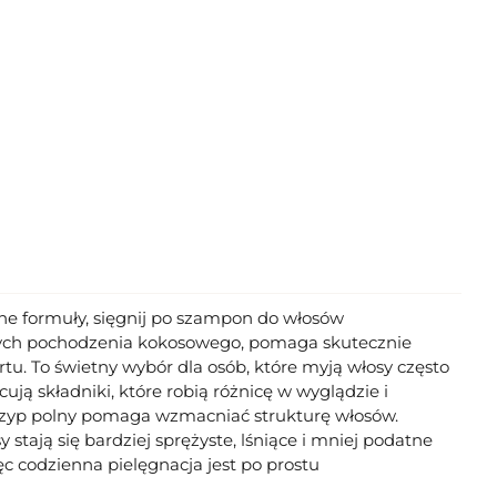
dne formuły, sięgnij po szampon do włosów
cych pochodzenia kokosowego, pomaga skutecznie
u. To świetny wybór dla osób, które myją włosy często
ują składniki, które robią różnicę w wyglądzie i
skrzyp polny pomaga wzmacniać strukturę włosów.
stają się bardziej sprężyste, lśniące i mniej podatne
c codzienna pielęgnacja jest po prostu