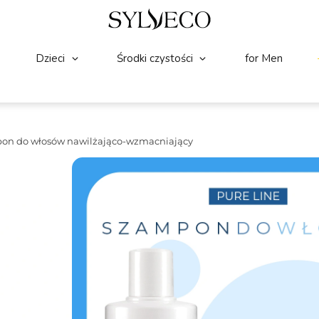
Dzieci
Środki czystości
for Men
on do włosów nawilżająco-wzmacniający
NOWOŚĆ!
WŁOSY
(2)
☆
☆
☆
☆
☆
SYLVECO PURE LINE S
nawilżająco-wzmacniaj
Szampon nawilżająco-wzmacniający do c
potrzebują lekkiego nawilżenia bez ob
pasm, a fryzura wygląda zdrowiej i jest b
delikatnego szamponu, który dobrze spr
Pojemność:
300 ml