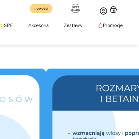
nowości
SPF
Akcesoria
Zestawy
Promocje
zampon do włosów
ący
odziennego mycia, gdy włosy są osłabione i
ciążenia. Pomaga utrzymać miękkość oraz sprężystość
ardziej lśniąca. Idealny wybór, jeśli szukasz
awdza się „na co dzień”.