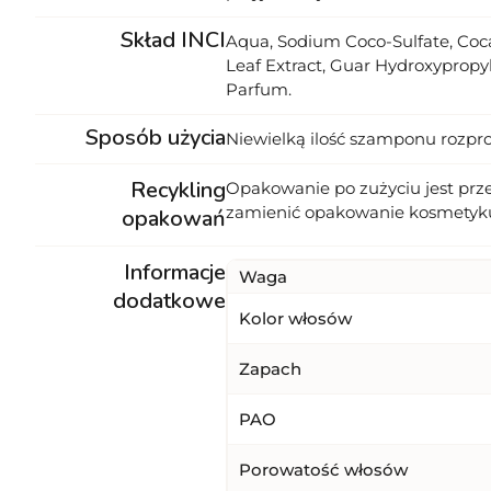
Skład INCI
Aqua, Sodium Coco-Sulfate, Coca
Leaf Extract, Guar Hydroxypropy
Parfum.
Sposób użycia
Niewielką ilość szamponu rozpro
Recykling
Opakowanie po zużyciu jest prz
zamienić opakowanie kosmetyk
opakowań
Informacje
Waga
dodatkowe
Kolor włosów
Zapach
PAO
Porowatość włosów