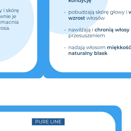
Skrzyp
omocji:
13.99
zł
Bezpieczne
płatności