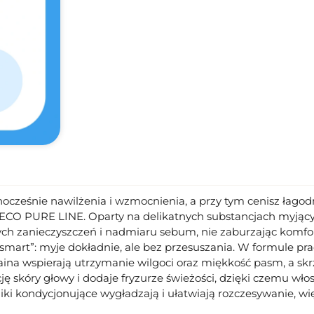
dnocześnie nawilżenia i wzmocnienia, a przy tym cenisz łago
ECO PURE LINE. Oparty na delikatnych substancjach myją
ych zanieczyszczeń i nadmiaru sebum, nie zaburzając komfort
 „smart”: myje dokładnie, ale bez przesuszania. W formule prac
taina wspierają utrzymanie wilgoci oraz miękkość pasm, a 
skóry głowy i dodaje fryzurze świeżości, dzięki czemu włosy 
ki kondycjonujące wygładzają i ułatwiają rozczesywanie, wię