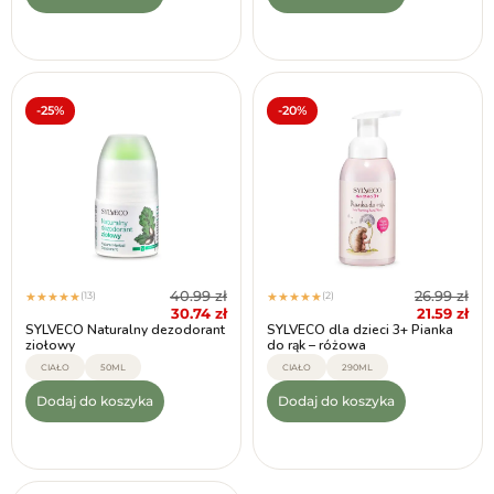
-25%
-20%
40.99
zł
26.99
zł
(13)
(2)
★
★
★
★
★
★
★
★
★
★
30.74
zł
21.59
zł
SYLVECO Naturalny dezodorant
SYLVECO dla dzieci 3+ Pianka
ziołowy
do rąk – różowa
CIAŁO
50ML
CIAŁO
290ML
Dodaj do koszyka
Dodaj do koszyka