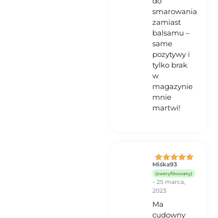
do
smarowania
zamiast
balsamu –
same
pozytywy i
tylko brak
w
magazynie
mnie
martwi!
Miśka93
Oceniono
5
(zweryfikowany)
na 5
–
25 marca,
2023
Ma
cudowny