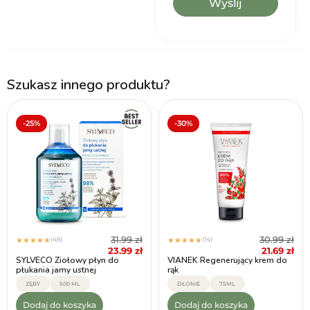
Szukasz innego produktu?
-25%
-30%
31.99
zł
30.99
zł
(48)
(14)
★
★
★
★
★
★
★
★
★
★
23.99
zł
21.69
zł
SYLVECO Ziołowy płyn do
VIANEK Regenerujący krem do
płukania jamy ustnej
rąk
ZĘBY
500 ML
DŁONIE
75ML
Dodaj do koszyka
Dodaj do koszyka