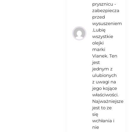
prysznicu -
zabezpiecza
przed
wysuszeniem
.Lubię
wszystkie
olejki
marki
Vianek. Ten
jest
jednym z
ulubionych
z uwagi na
jego kojące
właściwości.
Najważniejsze
jest to ze
się
wchłania i
nie