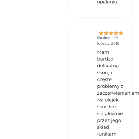
opalaniu.
Rodee
–
28
Oceniono
5
lutego, 2018
na 5
Mam
bardzo
delikatną
skórę i
częste
problemy z
zaczerwienieniam
Na olejek
skusiłam
się głównie
przez jego
skład
(unikam