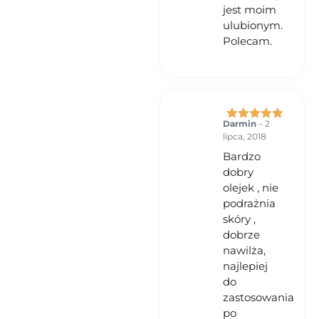
jest moim
ulubionym.
Polecam.
Darmin
–
2
Oceniono
5
lipca, 2018
na 5
Bardzo
dobry
olejek , nie
podrażnia
skóry ,
dobrze
nawilża,
najlepiej
do
zastosowania
po