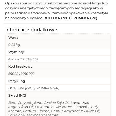
Opakowanie po zużyciu jest przeznaczone do recyklingu lub
odzysku energetycznego, zachęcamy do segregacji aby w
pełni zadbać o środowisko i zamienić opakowanie kosmetyku
na ponowny surowiec.
BUTELKA (rPET), POMPKA (PP)
Informacje dodatkowe
Waga
0.23 kg
Wymiary
4.7 × 4.7 × 18.4 cm
Kod kreskowy
5902249010022
Recykling
BUTELKA (rPET), POMPKA (PP)
Skład INCI
Beta-Caryophyllene, Glycine Soja Oil, Lavandula
Angustifolia Oil, Lavandula Oil/Extract, Linalool, Linalyl
Acetate, Parfum, Pinene, Prunus Amygdalus Dulcis Oil,
Squalane, Tocopheryl Acetate