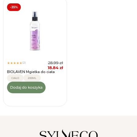
-35%
28.99
zł
(2)
★
★
★
★
★
18.84
zł
BIOLAVEN Mgiełka do ciała
CIAŁO
200ML
Dodaj do koszyka