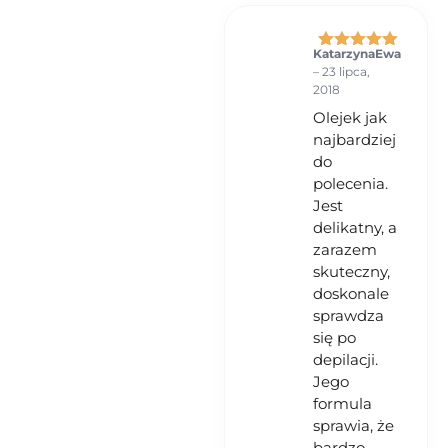
KatarzynaEwa
Oceniono
5
–
23 lipca,
na 5
2018
Olejek jak
najbardziej
do
polecenia.
Jest
delikatny, a
zarazem
skuteczny,
doskonale
sprawdza
się po
depilacji.
Jego
formula
sprawia, że
bardzo