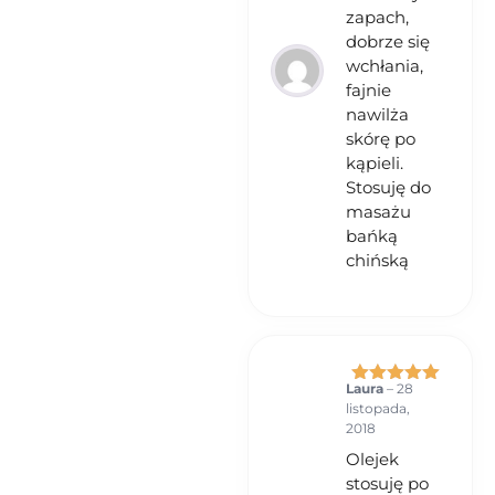
zapach,
dobrze się
wchłania,
fajnie
nawilża
skórę po
kąpieli.
Stosuję do
masażu
bańką
chińską
Laura
–
28
Oceniono
5
listopada,
na 5
2018
Olejek
stosuję po