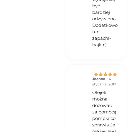
być
bardziej
odżywiona.
Dodatkowo
ten
zapach!-
bajka:)
Joanna
–
4
Oceniono
5
stycznia, 2017
na 5
Olejek
można
dozować
za pomocą
pompki co
sprawia że
nie wylewa