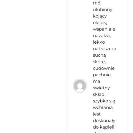
mój
ulubiony
kojący
olejek,
wspaniale
nawilża,
lekko
natłuszcza
suchą
skórę,
cudownie
pachnie,
ma
świetny
skład,
szybko się
wchłania,
jest
doskonały i
do kąpieli i