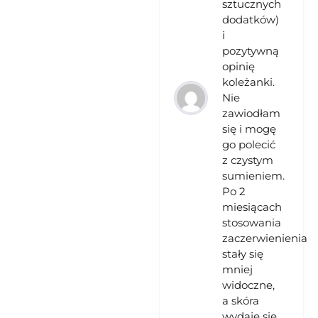
sztucznych
dodatków)
i
pozytywną
opinię
koleżanki.
Nie
zawiodłam
się i mogę
go polecić
z czystym
sumieniem.
Po 2
miesiącach
stosowania
zaczerwienienia
stały się
mniej
widoczne,
a skóra
wydaje się