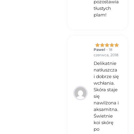
pozostawia
tłustych
plam!
Pawel
–
18
Oceniono
5
czerwca, 2018
na 5
Delikatnie
natłuszcza
i dobrze się
wchłania.
Skóra staje
się
nawilżona i
aksamitna.
Świetnie
koi skórę
po