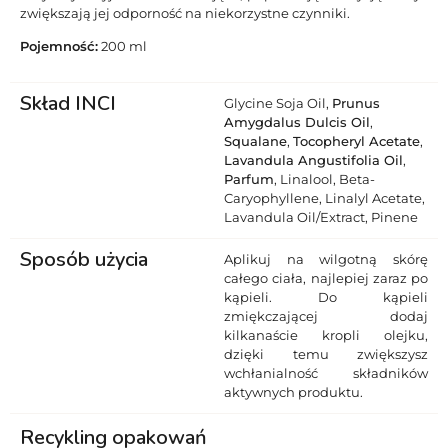
zwiększają jej odporność na niekorzystne czynniki.
Pojemność:
200 ml
Skład INCI
Glycine Soja Oil,
Prunus
Amygdalus Dulcis Oil
,
Squalane
,
Tocopheryl Acetate
,
Lavandula Angustifolia Oil
,
Parfum
, Linalool, Beta-
Caryophyllene, Linalyl Acetate,
Lavandula Oil/Extract, Pinene
Sposób użycia
Aplikuj na wilgotną skórę
całego ciała, najlepiej zaraz po
kąpieli. Do kąpieli
zmiękczającej dodaj
kilkanaście kropli olejku,
dzięki temu zwiększysz
wchłanialność składników
aktywnych produktu.
Recykling opakowań