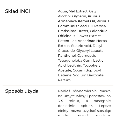
Skład INCI
Aqua,
Mel Extract
, Cetyl
Alcohol,
Glycerin
,
Prunus
Armeniaca Kernel Oil
,
Ricinus
Communis Seed Oil
,
Persea
Gratissima Butter
,
Calendula
Officinalis Flower Extract
,
Potentillae Anserinae Herba
Extract
, Stearic Acid, Decyl
Glucoside, Glyceryl Laurate,
Panthenol
, Cyamopsis
Tetragonoloba Gum,
Lactic
Acid
,
Lecithin
,
Tocopheryl
Acetate
, Cocamidopropyl
Betaine, Sodium Benzoate,
Parfum.
Sposób użycia
Nanieś równomiernie maskę
na umyte włosy i pozostaw na
3-5 minut, a następnie
dokładnie spłucz. Lepsze
efekty można uzyskać stosując
maskę przed myciem,