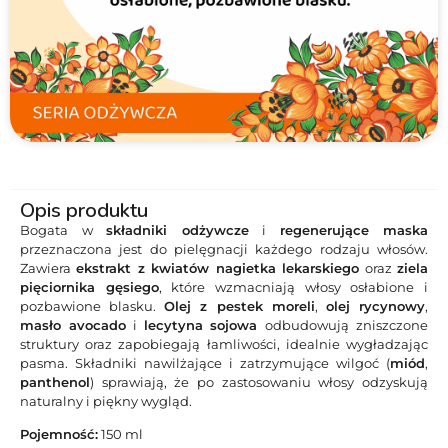
Opis produktu
Bogata w
składniki odżywcze
i
regenerujące maska
przeznaczona jest do pielęgnacji każdego rodzaju włosów.
Zawiera
ekstrakt z kwiatów nagietka lekarskiego
oraz
ziela
pięciornika gęsiego
, które wzmacniają włosy osłabione i
pozbawione blasku.
Olej z pestek moreli
,
olej rycynowy
,
masło avocado
i
lecytyna sojowa
odbudowują zniszczone
struktury oraz zapobiegają łamliwości, idealnie wygładzając
pasma. Składniki nawilżające i zatrzymujące wilgoć (
miód
,
panthenol
) sprawiają, że po zastosowaniu włosy odzyskują
naturalny i piękny wygląd.
Pojemność:
150 ml