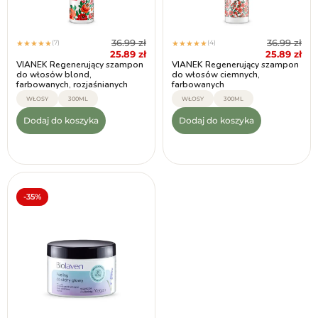
36.99
zł
36.99
zł
(7)
(4)
★
★
★
★
★
★
★
★
★
★
25.89
zł
25.89
zł
VIANEK Regenerujący szampon
VIANEK Regenerujący szampon
do włosów blond,
do włosów ciemnych,
farbowanych, rozjaśnianych
farbowanych
WŁOSY
300ML
WŁOSY
300ML
Dodaj do koszyka
Dodaj do koszyka
-35%