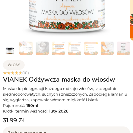
WŁOSY
☆
☆
☆
☆
☆
(10)
VIANEK Odżywcza maska do włosów
Maska do pielęgnacji każdego rodzaju włosów, szczególnie
średnioporowatych, suchych i zniszczonych. Zapobiega łamaniu
się, wygładza, zapewnia włosom miękkość i blask.
Pojemność:
150ml
Krótki termin ważności:
luty 2026
31.99
Zł
Brak w magazynie