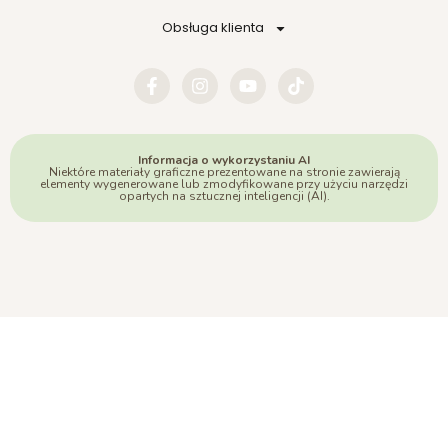
Obsługa klienta
Informacja o wykorzystaniu AI
Niektóre materiały graficzne prezentowane na stronie zawierają
elementy wygenerowane lub zmodyfikowane przy użyciu narzędzi
opartych na sztucznej inteligencji (AI).