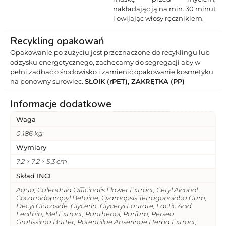
nakładając ją na min. 30 minut
i owijając włosy ręcznikiem.
Recykling opakowań
Opakowanie po zużyciu jest przeznaczone do recyklingu lub
odzysku energetycznego, zachęcamy do segregacji aby w
pełni zadbać o środowisko i zamienić opakowanie kosmetyku
na ponowny surowiec.
SŁOIK (rPET), ZAKRĘTKA (PP)
Informacje dodatkowe
Waga
0.186 kg
Wymiary
7.2 × 7.2 × 5.3 cm
Skład INCI
Aqua, Calendula Officinalis Flower Extract, Cetyl Alcohol,
Cocamidopropyl Betaine, Cyamopsis Tetragonoloba Gum,
Decyl Glucoside, Glycerin, Glyceryl Laurate, Lactic Acid,
Lecithin, Mel Extract, Panthenol, Parfum, Persea
Gratissima Butter, Potentillae Anserinae Herba Extract,