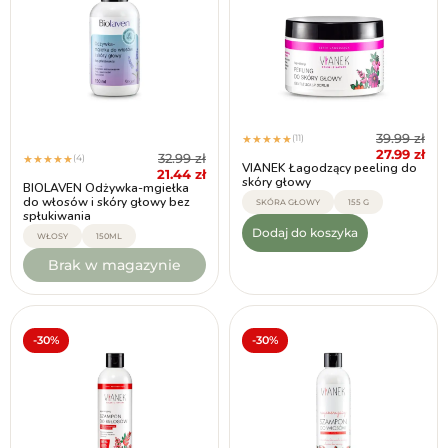
39.99
zł
(11)
★
★
★
★
★
27.99
zł
32.99
zł
(4)
★
★
★
★
★
VIANEK Łagodzący peeling do
21.44
zł
skóry głowy
BIOLAVEN Odżywka-mgiełka
do włosów i skóry głowy bez
SKÓRA GŁOWY
155 G
spłukiwania
Dodaj do koszyka
WŁOSY
150ML
Brak w magazynie
-30%
-30%