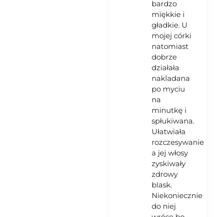
bardzo
miękkie i
gładkie. U
mojej córki
natomiast
dobrze
działała
nakladana
po myciu
na
minutkę i
spłukiwana.
Ułatwiała
rozczesywanie
a jej włosy
zyskiwały
zdrowy
blask.
Niekoniecznie
do niej
wrócę bo