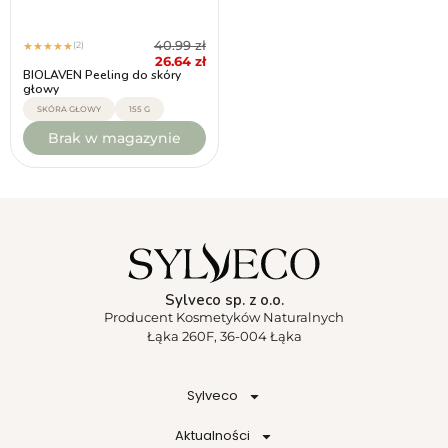
40.99
zł
(2)
★
★
★
★
★
26.64
zł
BIOLAVEN Peeling do skóry
głowy
SKÓRA GŁOWY
155 G
Brak w magazynie
Sylveco sp. z o.o.
Producent Kosmetyków Naturalnych
Łąka 260F, 36-004 Łąka
Sylveco
Aktualności