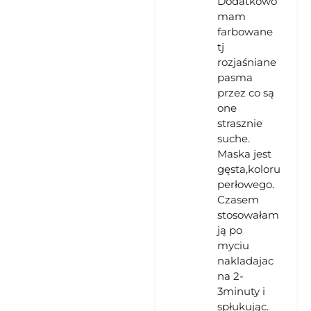
Dodatkowo
mam
farbowane
tj
rozjaśniane
pasma
przez co są
one
strasznie
suche.
Maska jest
gęsta,koloru
perłowego.
Czasem
stosowałam
ją po
myciu
nakladajac
na 2-
3minuty i
spłukując.