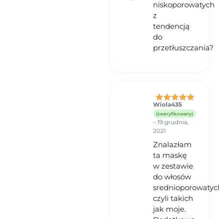
niskoporowatych
z
tendencją
do
przetłuszczania?
Wiola435
Oceniono
5
(zweryfikowany)
na 5
–
19 grudnia,
2021
Znalazłam
ta maskę
w zestawie
do włosów
srednioporowatyc
czyli takich
jak moje.