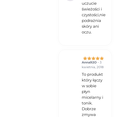
uczucie
świeżości i
czystości,nie
podrażnia
skóry ani
oczu.
Anna92O
–
3
Oceniono
5
kwietnia, 2018
na 5
To produkt
który łączy
w sobie
płyn
micelarny i
tonik.
Dobrze
zmywa