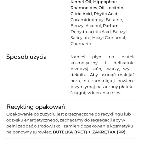
Kernel Oil
,
Hippophae
Rhamnoides Oil
,
Lecithin
,
Citric Acid
,
Phytic Acid
,
Cocamidopropyl Betaine,
Benzyl Alcohol,
Parfum
,
Dehydroacetic Acid, Benzyl
Salicylate, Hexyl Cinnamal,
Coumarin.
Sposób użycia
Nanieś płyn na płatek
kosmetyczny i delikatnie
przetrzyj skórę twarzy, szyi i
dekoltu. Aby usunąć makijaż
oczu, na zamkniętej powiece
przytrzymaj nasączony płatek i
ściągnij w kierunku rzęs.
Recykling opakowań
Opakowanie po zużyciu jest przeznaczone do recyklingu lub
odzysku energetycznego, zachęcamy do segregacji aby w
pełni zadbać o środowisko i zamienić opakowanie kosmetyku
na ponowny surowiec.
BUTELKA (rPET) + ZAKRĘTKA (PP)