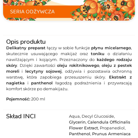
Opis produktu
Delikatny preparat
łączy w sobie funkcje
płynu micelarnego
,
skutecznie usuwającego makijaż oraz
toniku
o działaniu
nawilżającym i kojącym. Przeznaczony do
każdego rodzaju
skóry
. Dzięki zawartości
oleju rokitnikowego
,
oleju z pestek
moreli
i
lecytyny sojowej
, odżywia i pozostawia ochronną
warstwę, która zapobiega przesuszeniu skóry.
Ekstrakt z
nagietka
i
panthenol
łagodzą podrażnienia i przywracają
komfort skórze po demakijażu.
Pojemność:
200 ml
Skład INCI
Aqua, Decyl Glucoside,
Glycerin
,
Calendula Officinalis
Flower Extract
, Propanediol,
Panthenol
,
Prunus Armeniaca