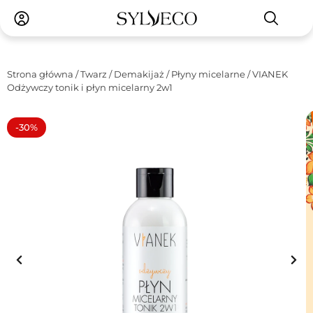
Strona główna
/
Twarz
/
Demakijaż
/
Płyny micelarne
/ VIANEK
Odżywczy tonik i płyn micelarny 2w1
-30%