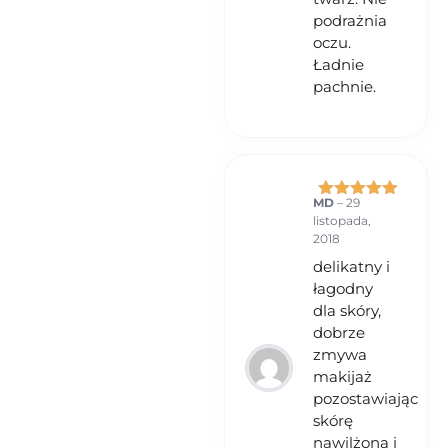
podrażnia
oczu.
Ładnie
pachnie.
MD
–
29
Oceniono
5
listopada,
na 5
2018
delikatny i
łagodny
dla skóry,
dobrze
zmywa
makijaż
pozostawiając
skórę
nawilżona i