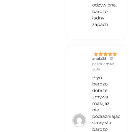
odżywioną,
bardzo
ładny
zapach
anula25
–
31
Oceniono
5
października,
na 5
2018
Płyn
bardzo
dobrze
zmywa
makijaż,
nie
podrażniając
skory.Ma
bardzo