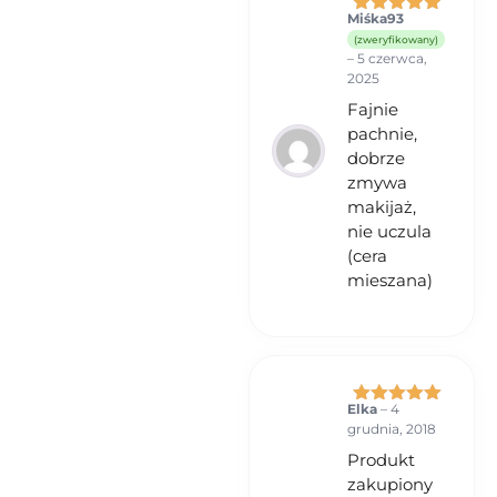
uczulenie na którykolwiek ze
Miśka93
Oceniono
5
składników produktu.
(zweryfikowany)
na 5
–
5 czerwca,
2025
Fajnie
pachnie,
dobrze
zmywa
makijaż,
nie uczula
(cera
mieszana)
Elka
–
4
Oceniono
5
grudnia, 2018
na 5
Produkt
zakupiony