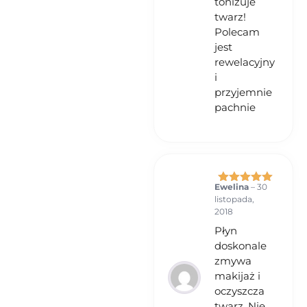
tonizuje
twarz!
Polecam
jest
rewelacyjny
i
przyjemnie
pachnie
Ewelina
–
30
Oceniono
5
listopada,
na 5
2018
Płyn
doskonale
zmywa
makijaż i
oczyszcza
twarz. Nie