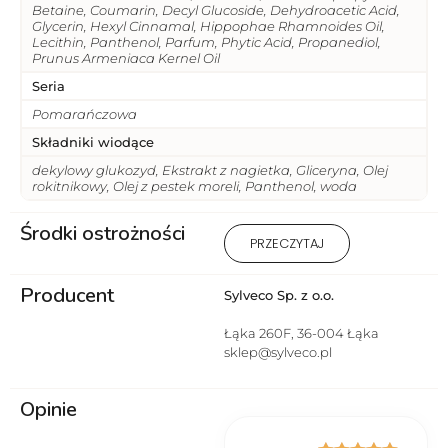
Betaine, Coumarin, Decyl Glucoside, Dehydroacetic Acid,
Glycerin, Hexyl Cinnamal, Hippophae Rhamnoides Oil,
Lecithin, Panthenol, Parfum, Phytic Acid, Propanediol,
Prunus Armeniaca Kernel Oil
Seria
Pomarańczowa
Składniki wiodące
dekylowy glukozyd, Ekstrakt z nagietka, Gliceryna, Olej
rokitnikowy, Olej z pestek moreli, Panthenol, woda
Środki ostrożności
1) Produkt wyłącznie do użytku
PRZECZYTAJ
zewnętrznego. 2 ) Stosować
zgodnie z przeznaczeniem i
Producent
sposobem użycia. 3) Nie
Sylveco Sp. z o.o.
stosować na uszkodzoną lub
podrażnioną skórę. 4) W
Łąka 260F, 36-004 Łąka
przypadku wystąpienia
sklep@sylveco.pl
podrażnienia lub reakcji
alergicznej przerwać
Opinie
stosowanie. 5) Przechowywać w
miejscu niedostępnym dla
dzieci. 6) Przeciwwskazania –