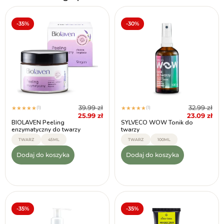
-35%
-30%
39.99
zł
32.99
zł
(1)
(1)
★
★
★
★
★
★
★
★
★
★
25.99
zł
23.09
zł
BIOLAVEN Peeling
SYLVECO WOW Tonik do
enzymatyczny do twarzy
twarzy
TWARZ
45ML
TWARZ
100ML
Dodaj do koszyka
Dodaj do koszyka
-35%
-35%