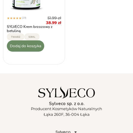
51.99
zł
(29)
★
★
★
★
★
38.99
zł
SYLVECO Krem brzozowy z
betuliną
TWARZ
50ML
Dodaj do koszyka
Sylveco sp. z o.o.
Producent Kosmetyków Naturalnych
Łąka 260F, 36-004 Łąka
Sylveco