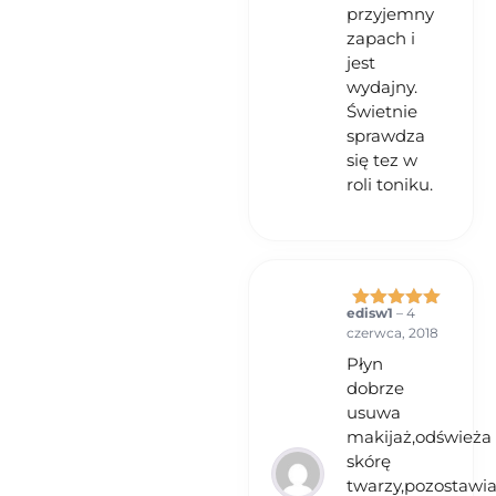
przyjemny
zapach i
jest
wydajny.
Świetnie
sprawdza
się tez w
roli toniku.
edisw1
–
4
Oceniono
5
czerwca, 2018
na 5
Płyn
dobrze
usuwa
makijaż,odświeża
skórę
twarzy,pozostawi