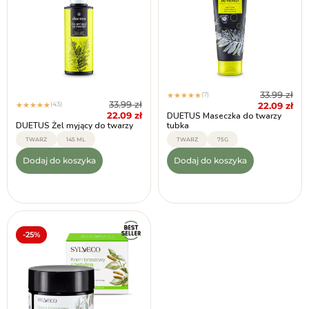
33.99
zł
(7)
★
★
★
★
★
33.99
zł
(43)
22.09
zł
★
★
★
★
★
22.09
zł
DUETUS Maseczka do twarzy
DUETUS Żel myjący do twarzy
tubka
TWARZ
145 ML
TWARZ
75G
Dodaj do koszyka
Dodaj do koszyka
-25%