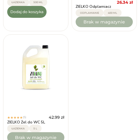
26.34
zł
ŁAZIENKA
500 ML
ZIELKO Odplamiacz
Dodaj do koszyka
ODPLAMIANIE
400 ML
Brak w magazynie
42.99
zł
(5)
★
★
★
★
★
ZIELKO Żel do WC 5L
ŁAZIENKA
5 L
Brak w magazynie