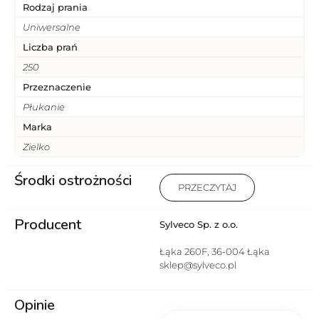
Rodzaj prania
Uniwersalne
Liczba prań
250
Przeznaczenie
Płukanie
Marka
Zielko
Środki ostrożności
Działa drażniąco na oczy.
PRZECZYTAJ
Działa drażniąco na skórę.
Stosować rękawice
Producent
ochronne/odzież
Sylveco Sp. z o.o.
ochronną/ochronę
oczu/ochronę twarzy. W
Łąka 260F, 36-004 Łąka
PRZYPADKU KONTAKTU ZE
sklep@sylveco.pl
SKÓRĄ: Umyć dużą ilością
wody. W PRZYPADKU
Opinie
DOSTANIA SIĘ DO OCZU:
Ostrożnie płukać wodą przez