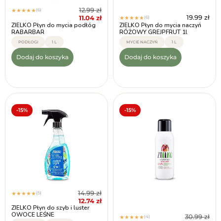
12.99
zł
(6)
★
★
★
★
★
19.99
zł
11.04
zł
(6)
★
★
★
★
★
ZIELKO Płyn do mycia podłóg
ZIELKO Płyn do mycia naczyń
RABARBAR
RÓŻOWY GREJPFRUT 1l
PODŁOGI
1 L
MYCIE NACZYŃ
1 L
Dodaj do koszyka
Dodaj do koszyka
-15%
-15%
14.99
zł
(5)
★
★
★
★
★
12.74
zł
ZIELKO Płyn do szyb i luster
OWOCE LEŚNE
30.99
zł
(4)
★
★
★
★
★