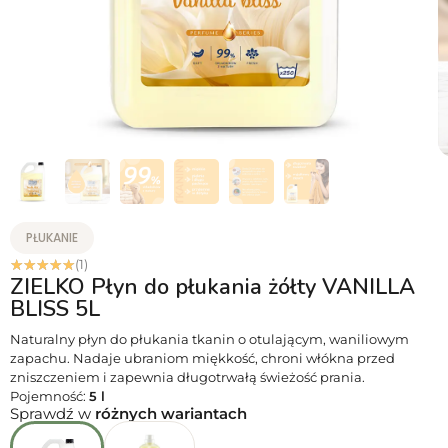
PŁUKANIE
☆
☆
☆
☆
☆
(1)
ZIELKO Płyn do płukania żółty VANILLA
BLISS 5L
Naturalny płyn do płukania tkanin o otulającym, waniliowym
zapachu. Nadaje ubraniom miękkość, chroni włókna przed
zniszczeniem i zapewnia długotrwałą świeżość prania.
Pojemność:
5 l
Sprawdź w
różnych wariantach