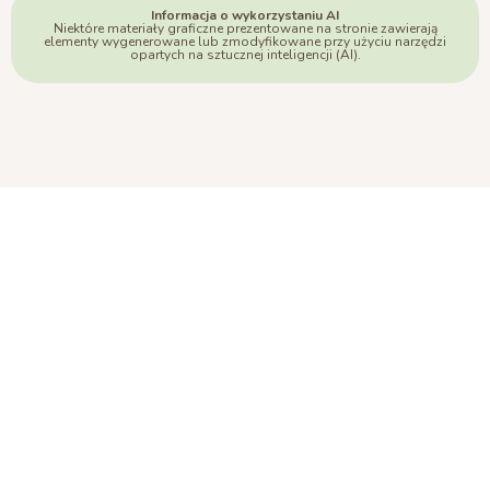
Informacja o wykorzystaniu AI
Niektóre materiały graficzne prezentowane na stronie zawierają
elementy wygenerowane lub zmodyfikowane przy użyciu narzędzi
opartych na sztucznej inteligencji (AI).