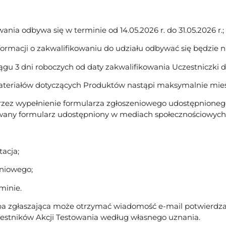
wania odbywa się w terminie od 14.05.2026 r. do 31.05.2026 r.;
formacji o zakwalifikowaniu do udziału odbywać się będzie n
gu 3 dni roboczych od daty zakwalifikowania Uczestniczki do
 materiałów dotyczących Produktów nastąpi maksymalnie mie
rzez wypełnienie formularza zgłoszeniowego udostępnionego 
any formularz udostępniony w mediach społecznościowych 
acja;
eniowego;
minie.
a zgłaszająca może otrzymać wiadomość e-mail potwierdzają
zestników Akcji Testowania według własnego uznania.