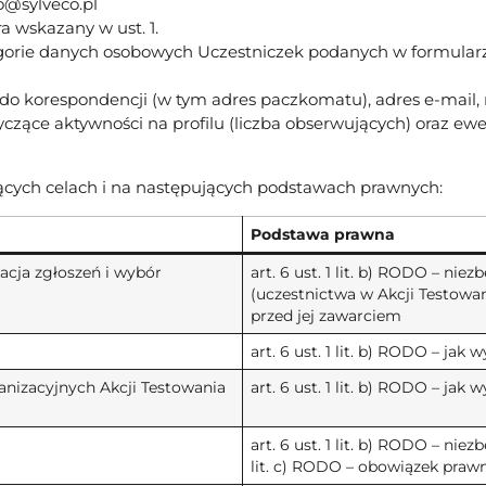
o@sylveco.pl
a wskazany w ust. 1.
gorie danych osobowych Uczestniczek podanych w formular
 do korespondencji (w tym adres paczkomatu), adres e-mail, 
czące aktywności na profilu (liczba obserwujących) oraz e
cych celach i na następujących podstawach prawnych:
Podstawa prawna
acja zgłoszeń i wybór
art. 6 ust. 1 lit. b) RODO – n
(uczestnictwa w Akcji Testowan
przed jej zawarciem
art. 6 ust. 1 lit. b) RODO – jak w
nizacyjnych Akcji Testowania
art. 6 ust. 1 lit. b) RODO – jak w
art. 6 ust. 1 lit. b) RODO – ni
lit. c) RODO – obowiązek praw