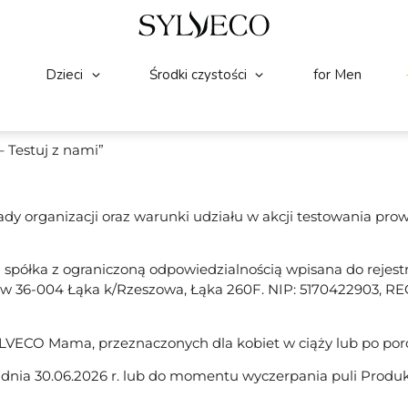
Dzieci
Środki czystości
for Men
 Testuj z nami”
sady organizacji oraz warunki udziału w akcji testowania 
spółka z ograniczoną odpowiedzialnością wpisana do rejest
w 36-004 Łąka k/Rzeszowa, Łąka 260F. NIP: 5170422903, REG
YLVECO Mama, przeznaczonych dla kobiet w ciąży lub po poro
o dnia 30.06.2026 r. lub do momentu wyczerpania puli Produk