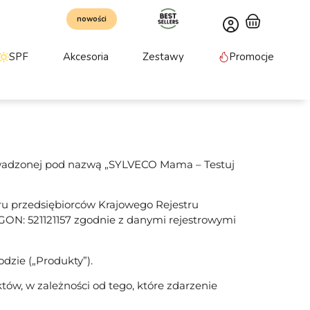
nowości
SPF
Akcesoria
Zestawy
Promocje
prowadzonej pod nazwą „SYLVECO Mama – Testuj
ru przedsiębiorców Krajowego Rejestru
ON: 521121157 zgodnie z danymi rejestrowymi
dzie („Produkty”).
tów, w zależności od tego, które zdarzenie