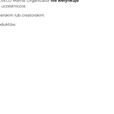
 SYLVECO Mama. Organizator
nie weryfikuje
uczestniczce.
erskim lub creatorskim.
roduktów.