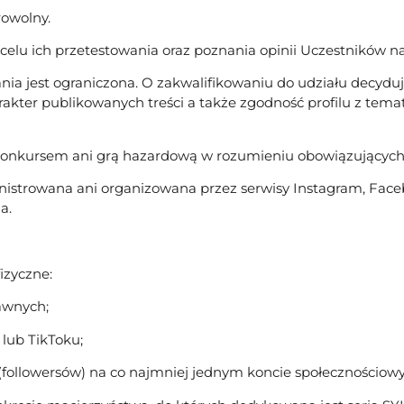
rowolny.
celu ich przetestowania oraz poznania opinii Uczestników 
ia jest ograniczona. O zakwalifikowaniu do udziału decyduj
arakter publikowanych treści a także zgodność profilu z tem
ą, konkursem ani grą hazardową w rozumieniu obowiązującyc
nistrowana ani organizowana przez serwisy Instagram, Faceb
a.
izyczne:
rawnych;
 lub TikToku;
(followersów) na co najmniej jednym koncie społecznościo