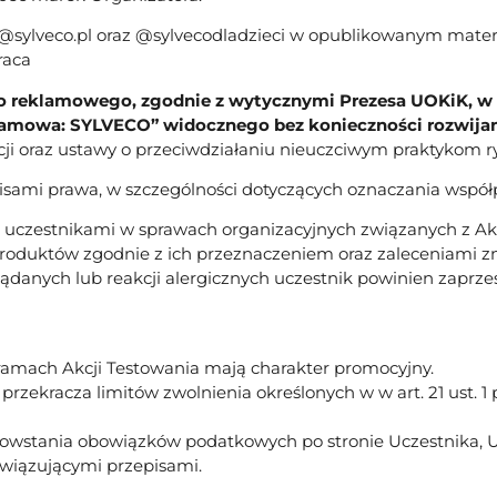
@sylveco.pl oraz @sylvecodladzieci w opublikowanym materi
raca
o reklamowego, zgodnie z wytycznymi Prezesa UOKiK, w 
amowa: SYLVECO” widocznego bez konieczności rozwijania
cji oraz ustawy o przeciwdziałaniu nieuczciwym praktykom
sami prawa, w szczególności dotyczących oznaczania współ
 uczestnikami w sprawach organizacyjnych związanych z Ak
Produktów zgodnie z ich przeznaczeniem oraz zaleceniami z
danych lub reakcji alergicznych uczestnik powinien zaprze
amach Akcji Testowania mają charakter promocyjny.
ekracza limitów zwolnienia określonych w w art. 21 ust. 1 pk
powstania obowiązków podatkowych po stronie Uczestnika, U
owiązującymi przepisami.