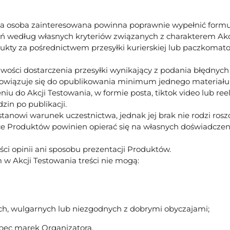
nia osoba zainteresowana powinna poprawnie wypełnić formu
eń według własnych kryteriów związanych z charakterem Akc
ukty za pośrednictwem przesyłki kurierskiej lub paczkomat
wości dostarczenia przesyłki wynikający z podania błędnyc
owiązuje się do opublikowania minimum jednego materiału
 do Akcji Testowania, w formie posta, tiktok video lub reel
zin po publikacji.
tanowi warunek uczestnictwa, jednak jej brak nie rodzi rosz
e Produktów powinien opierać się na własnych doświadczenia
ci opinii ani sposobu prezentacji Produktów.
w Akcji Testowania treści nie mogą:
cych, wulgarnych lub niezgodnych z dobrymi obyczajami;
ec marek Organizatora.