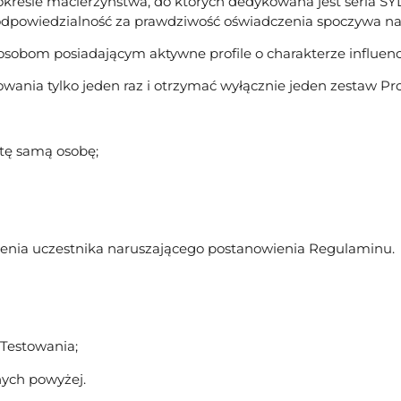
 okresie macierzyństwa, do których dedykowana jest seria
owiedzialność za prawdziwość oświadczenia spoczywa na 
sobom posiadającym aktywne profile o charakterze influenc
owania tylko jeden raz i otrzymać wyłącznie jeden zestaw P
tę samą osobę;
zenia uczestnika naruszającego postanowienia Regulaminu.
 Testowania;
nych powyżej.