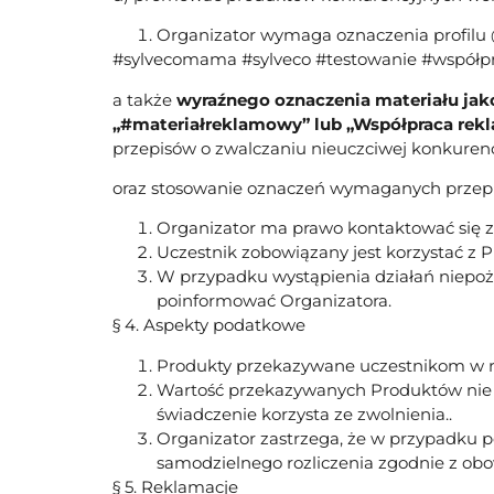
Organizator wymaga oznaczenia profilu 
#sylvecomama #sylveco #testowanie #współp
a także
wyraźnego oznaczenia materiału jak
„#materiałreklamowy” lub „Współpraca rekl
przepisów o zwalczaniu nieuczciwej konkuren
oraz stosowanie oznaczeń wymaganych przepi
Organizator ma prawo kontaktować się z
Uczestnik zobowiązany jest korzystać z 
W przypadku wystąpienia działań niepożą
poinformować Organizatora.
§ 4. Aspekty podatkowe
Produkty przekazywane uczestnikom w r
Wartość przekazywanych Produktów nie prz
świadczenie korzysta ze zwolnienia..
Organizator zastrzega, że w przypadku 
samodzielnego rozliczenia zgodnie z ob
§ 5. Reklamacje