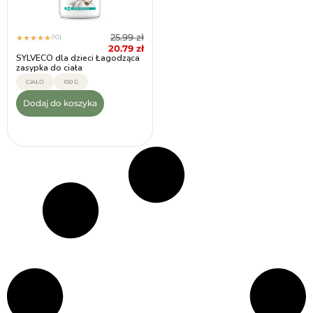
25.99
zł
(10)
★
★
★
★
★
20.79
zł
SYLVECO dla dzieci Łagodząca
zasypka do ciała
CIAŁO
100 G
Dodaj do koszyka