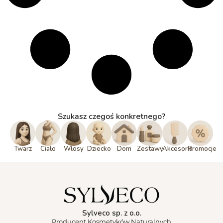
Szukasz czegoś konkretnego?
Twarz
Ciało
Włosy
Dziecko
Dom
Zestawy
Akcesoria
Promocje
Sylveco sp. z o.o.
Producent Kosmetyków Naturalnych