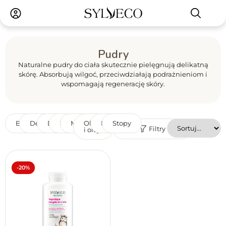
Pudry
Naturalne pudry do ciała skutecznie pielęgnują delikatną
skórę. Absorbują wilgoć, przeciwdziałają podrażnieniom i
wspomagają regenerację skóry.
Balsamy
Dezodoranty
Dłonie
Masła
Mgiełki
Olejki
Pudry
Stopy
Filtry
i oleje
Marka
Produkt wegański
Reset filtrów
Tak
Nie
-20%