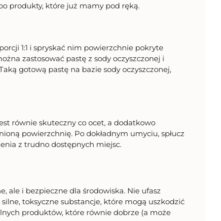
po produkty, które już mamy pod ręką.
orcji 1:1 i spryskać nim powierzchnie pokryte
ożna zastosować pastę z sody oczyszczonej i
 Taką gotową pastę na bazie sody oczyszczonej,
Jest równie skuteczny co ocet, a dodatkowo
enioną powierzchnię. Po dokładnym umyciu, spłucz
enia z trudno dostępnych miejsc.
e, ale i bezpieczne dla środowiska. Nie ufasz
ilne, toksyczne substancje, które mogą uszkodzić
alnych produktów, które równie dobrze (a może