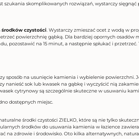
iast szukania skomplikowanych rozwiązań, wystarczy sięgnąć 
h środków czystości
. Wystarczy zmieszać ocet z wodą w prop
etrzeć powierzchnię gąbką. Dla bardziej opornych osadów m
du, pozostawić na 15 minut, a następnie spłukać i przetrzeć.
szy sposób na usunięcie kamienia i wybielenie powierzchni. 
zy nanieść sok lub kwasek na gąbkę i wyczyścić nią zakami
b kwasek cytrynowy są szczególnie skuteczne w usuwaniu kami
dno dostępnych miejsc.
aturalne środki czystości ZIELKO, które są nie tylko skuteczn
larnych środków do usuwania kamienia w łazience zawiera s
ć na zdrowie i środowisko. Oto kilka alternatywnych, natur