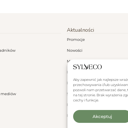
Aktualności
Promocje
ładników
Nowości
Moje konto
Dermokonsultacje
Aby zapewnić jak najlepsze wrażen
Blog
przechowywania i/lub uzyskiwani
pozwoli nam przetwarzać dane, t
a mediów
Sylveco za granicą
na tej stronie. Brak wyrażenia 
cechy i funkcje.
Polityka plików cookies
Polityka plików cookies
Akceptuj