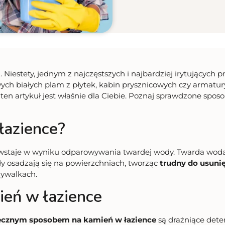
. Niestety, jednym z najczęstszych i najbardziej irytujących 
ych białych plam z płytek, kabin prysznicowych czy armatur
ten artykuł jest właśnie dla Ciebie. Poznaj sprawdzone spos
łazience?
powstaje w wyniku odparowywania twardej wody. Twarda woda
 osadzają się na powierzchniach, tworząc
trudny do usuni
mywalkach.
eń w łazience
ecznym sposobem na kamień w łazience
są drażniące deter