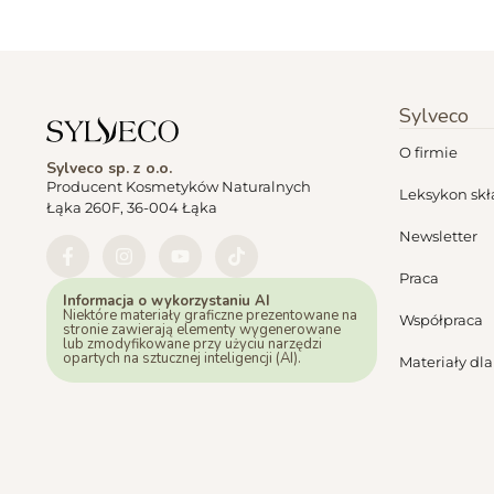
Sylveco
O firmie
Sylveco sp. z o.o.
Producent Kosmetyków Naturalnych
Leksykon sk
Łąka 260F, 36-004 Łąka
Newsletter
Praca
Informacja o wykorzystaniu AI
Niektóre materiały graficzne prezentowane na
Współpraca
stronie zawierają elementy wygenerowane
lub zmodyfikowane przy użyciu narzędzi
opartych na sztucznej inteligencji (AI).
Materiały dl