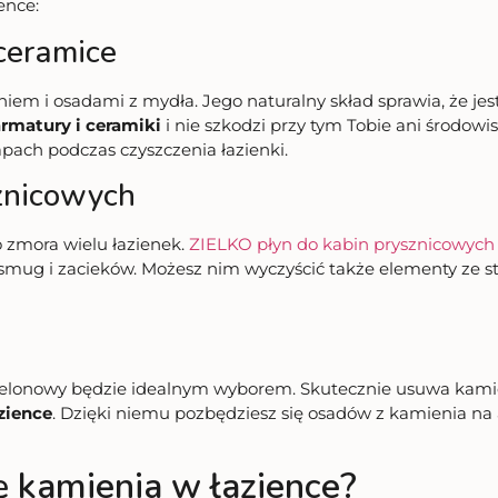
ence:
 ceramice
eniem i osadami z mydła. Jego naturalny skład sprawia, że je
rmatury i ceramiki
i nie szkodzi przy tym Tobie ani środowis
apach podczas czyszczenia łazienki.
sznicowych
o zmora wielu łazienek.
ZIELKO płyn do kabin prysznicowych
a smug i zacieków. Możesz nim wyczyścić także elementy ze s
melonowy będzie idealnym wyborem. Skutecznie usuwa kamień 
zience
. Dzięki niemu pozbędziesz się osadów z kamienia na
ę kamienia w łazience?