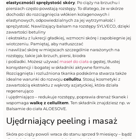
elastycznośći sprężystość skóry
. Po ciąży na brzuchu i
piersiach często powstają rozstępy. To dlatego, że w skórze
dochodzi do rozciągnięcia włókien kolagenowych i
elastynowych, odpowiedzialnych za jej wytrzymałość i
sprężystość. Nawilżający balsam na rozstępy SYLVECO, dzięki
zawartości betuliny
i ekstraktu z lukrecji gładkiej, wzmocni skórę i zapobiegnie jej
wiotczeniu. Pamiętaj, aby natłuszczać
i nawilżać skórę w miejscach szczególnie narażonych na
rozstępy, takie jak brzuch, piersi, biodra
i pośladki. Możesz używać
maseł do ciała
o gęstej, tłustej
konsystencji i bogatej w składniki aktywne formule.
Rozciągnięta i rozluźniona tkanka podskórna stwarza także
idealne warunki do rozwoju
cellulitu
. Stosuj kosmetyki z
zawartością ekstraktu z wąkroty azjatyckiej, która działa
regenerująco
i ujędrniająco – redukuje rozstępy, poprawia drenaż tkanek i
wspomaga
walkę z cellulitem
. Ten składnik znajdziesz np. w
Balsamie do ciała ALOESOVE.
Ujędrniający peeling i masaż
Skóra po ciąży powoli wraca do stanu sprzed 9 miesięcy – bądź