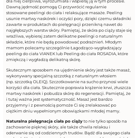
dla niej cierpliwa, wyrozumiała i wspieraj ją w tym procesie.
Dawną jędrność pomogą Ci przywrócić regularnie
stosowane peelingi do ciała i relaksujące masaże. Peeling
usunie martwy naskórek i oczyści pory, dzięki czemu składniki
zawarte w produktach do pielęgnacji przenikną nawet do
najgłębszych warstw skóry. Pamiętaj, że skóra po ciąży staje się
wrażliwa, wybieraj zatem delikatne peelingi o naturalnym
składzie, które nie będą powodować podrażnień. Młodym
mamom polecamy szczególnie Łagodząco-wygładzający
peeling do ciała VIANEK lub Peeling do ciała ROSADIA, które
zmiękczą i wygładzą delikatną skórę.
Skutecznym sposobem na ujędrnienie skóry jest także masaż,
wykonywany specjalną szczotką z naturalnym włosiem
(np. szczotką OLEIQ). Szczotkowanie na sucho przynosi wiele
korzyści dla ciała. Skutecznie poprawia krążenie krwi, złuszcza
martwy naskórek i pobudza skórę do regeneracji. Pamiętaj, że
i tutaj ważna jest systematyczność. Masaż jest bardzo
przyjemny i z pewnością pomoże Ci się zrelaksować po
ciężkim dniu wypełnionym obowiązkami młodej mamy.
Naturalna pielęgnacja ciała po ciąży
to nie tylko sposób na
zachowanie pięknej skóry, ale także chwila relaksu i
oderwanie się od codziennych trudów. Bądź dla swojego ciała