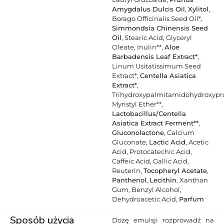
Amygdalus Dulcis Oil
,
Xylitol
,
Borago Officinalis Seed Oil*,
Simmondsia Chinensis Seed
Oil
, Stearic Acid, Glyceryl
Oleate, Inulin**,
Aloe
Barbadensis Leaf Extract*
,
Linum Usitatissimum Seed
Extract*,
Centella Asiatica
Extract*
,
Trihydroxypalmitamidohydroxypr
Myristyl Ether**,
Lactobacillus/Centella
Asiatica Extract Ferment**
,
Gluconolactone
, Calcium
Gluconate,
Lactic Acid
, Acetic
Acid, Protocatechic Acid,
Caffeic Acid, Gallic Acid,
Reuterin,
Tocopheryl Acetate
,
Panthenol
,
Lecithin
, Xanthan
Gum, Benzyl Alcohol,
Dehydroacetic Acid,
Parfum
Sposób użycia
Dozę emulsji rozprowadź na