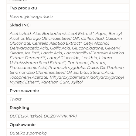
Typ produktu
Kosmetyki wegańskie
Skład INCI
Acetic Acid, Aloe Barbadensis Leaf Extract*, Aqua, Benzyl
Alcohol, Borago Officinalis Seed Oil*, Caffeic Acid, Calcium
Gluconate, Centella Asiatica Extract*, Cetyl Alcohol,
Dehydroacetic Acid, Gallic Acid, Gluconolactone, Glyceryl
Oleate, Inulin**, Lactic Acid, Lactobacillus/Centella Asiatica
Extract Ferment**, Lauryl Glucoside, Lecithin, Linum
Usitatissimum Seed Extract*, Panthenol, Parfum,
Protocatechic Acid, Prunus Amygdalus Dulcis Oil, Reuterin,
Simmondsia Chinensis Seed Oil, Sorbitol, Stearic Acid,
Tocopheryl Acetate, Trihydroxypalmitamidohydroxypropyl
Myristyl Ether**, Xanthan Gum, Xylitol
Przeznaczenie
Twarz
Recykling
BUTELKA (szkło), DOZOWNIK (PP)
Opakowanie
Butelka z pompką