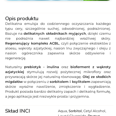
Opis produktu
Delikatna emulsja do codziennego oczyszczania każdego
typu cery, szczególnie suchej, odwodnionej, podrażnionej.
Bazuje na
delikatnych składnikach myjących
, dzięki czemu
nie podrażnia nawet najbardziej wrażliwej skóry.
Regenerujący kompleks ACBL
, czyli połączenie ekstraktów z
aloesu, wąkroty azjatyckiej, nasion lnu zwyczajnego i oleju z
nasion ogórecznika zapewnia skórze odżywienie i
regenerację.
Naturalny
prebiotyk - inulina
oraz
bioferment z wąkroty
azjatyckiej
stymulują rozwój pożytecznej mikroflory oraz
przywracają skórze jej naturalną równowagę.
Olej ze słodkich
migdałów
w połączeniu z
sorbitolem i ksylitolem
zapewniają
skórze wyraźne nawilżenie, zmiękczenie i wygładzenie.
Produkt posiada bardzo delikatny zapach i delikatną formułę,
a jego aplikacja jest niezwykle prosta i przyjemna.
Skład INCI
Aqua,
Sorbitol
, Cetyl Alcohol,
Lauryl Glucoside,
Prunus