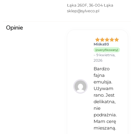
podrażnioną skórę. 4) W
Łąka 260F, 36-004 Łąka
przypadku wystąpienia
sklep@sylveco.pl
podrażnienia lub reakcji
alergicznej przerwać
Opinie
stosowanie. 5) Przechowywać w
miejscu niedostępnym dla
dzieci. 6) Przeciwwskazania –
uczulenie na którykolwiek ze
Miśka93
Oceniono
5
składników produktu.
(zweryfikowany)
na 5
–
9 kwietnia,
2026
Bardzo
fajna
emulsja.
Używam
rano. Jest
delikatna,
nie
podrażnia.
Mam cerę
mieszaną.