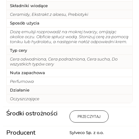
Składniki wiodące
Ceramidy, Ekstrakt z aloesu, Prebiotyki
Sposób użycia
Dozę emulsji rozprowadź na mokrej twarzy, omijając
okolice oczu. Obficie spłucz wodą. Stonizuj cerę za pomocą
toniku lub hydrolatu, a następnie nałóż odpowiedni krem.
Typ cery
Cera odwodniona, Cera podrażniona, Cera sucha, Do
wszystkich typów cery
Nuta zapachowa
Perfumowa
Działanie
Oczyszczające
Środki ostrożności
1) Produkt wyłącznie do użytku
PRZECZYTAJ
zewnętrznego. 2 ) Stosować
zgodnie z przeznaczeniem i
Producent
sposobem użycia. 3) Nie
Sylveco Sp. z o.o.
stosować na uszkodzoną lub