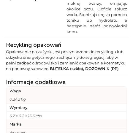
mokrej twarzy, omijając
okolice oczu. Obficie spłucz
wodą. Stonizuj cerę za pomocą
toniku lub hydrolatu, a
następnie nałóż odpowiedni
krem.
Recykling opakowań
Opakowanie po zużyciu jest przeznaczone do recyklingu lub
odzysku energetycznego, zachęcamy do segregacji aby w
pełni zadbać o środowisko i zamienić opakowanie kosmetyku
na ponowny surowiec.
BUTELKA (szkło), DOZOWNIK (PP)
Informacje dodatkowe
Waga
0.342 kg
Wymiary
6.2 × 6.2 × 15.6 cm
Marka
Aloesove