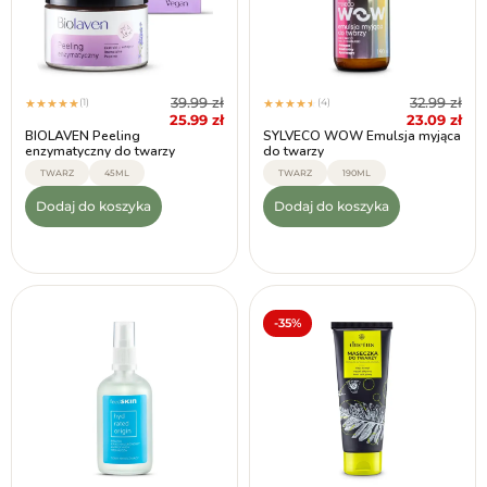
39.99
zł
32.99
zł
(1)
(4)
★
★
★
★
★
★
★
★
★
★
25.99
zł
23.09
zł
BIOLAVEN Peeling
SYLVECO WOW Emulsja myjąca
enzymatyczny do twarzy
do twarzy
TWARZ
45ML
TWARZ
190ML
Dodaj do koszyka
Dodaj do koszyka
-35%