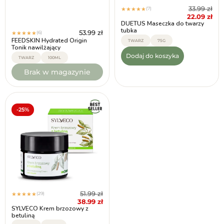
33.99
zł
(7)
★
★
★
★
★
22.09
zł
DUETUS Maseczka do twarzy
tubka
53.99
zł
(6)
★
★
★
★
★
FEEDSKIN Hydrated Origin
TWARZ
75G
Tonik nawilżający
Dodaj do koszyka
TWARZ
100ML
Brak w magazynie
-25%
51.99
zł
(29)
★
★
★
★
★
38.99
zł
SYLVECO Krem brzozowy z
betuliną