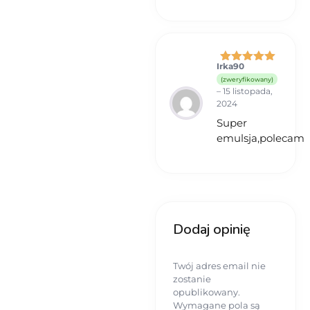
Irka90
Oceniono
5
(zweryfikowany)
na 5
–
15 listopada,
2024
Super
emulsja,polecam
Dodaj opinię
Twój adres email nie
zostanie
opublikowany.
Wymagane pola są