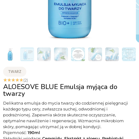
TWARZ
☆
☆
☆
☆
☆
(2)
ALOESOVE BLUE Emulsja myjąca do
twarzy
Delikatna emulsja do mycia twarzy do codziennej pielęgnacji
każdego typu cery, zwłaszcza suchej, odwodnionej i
podrażnionej. Zapewnia skórze skuteczne oczyszczanie,
optymalne nawilżenie i regenerację. Wzmacnia mikrobiom
skóry, pomagając utrzymać ją w dobrej kondycji.
Pojemność:
190ml
Składniki wiodące:
Ceramidy, Ekstrakt z aloesu, Prebiotyki