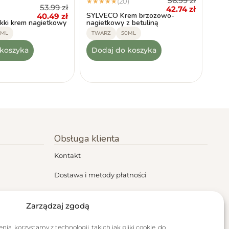
56.99
zł
(20)
★
★
★
★
★
53.99
zł
)
42.74
zł
SYLVECO Krem brzozowo-
40.49
zł
ki krem nagietkowy
nagietkowy z betuliną
0ML
TWARZ
50ML
 koszyka
Dodaj do koszyka
Obsługa klienta
Kontakt
Dostawa i metody płatności
Regulamin
Zarządzaj zgodą
Polityka prywatności
ia, korzystamy z technologii, takich jak pliki cookie, do