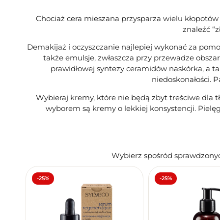
Chociaż cera mieszana przysparza wielu kłopotów
znaleźć “
Demakijaż i oczyszczanie najlepiej wykonać za pom
także emulsje, zwłaszcza przy przewadze obszar
prawidłowej syntezy ceramidów naskórka, a t
niedoskonałości. 
Wybieraj kremy, które nie będą zbyt treściwe dla t
wyborem są kremy o lekkiej konsystencji. Piel
Wybierz spośród sprawdzonyc
-25%
-25%