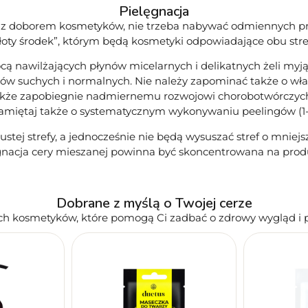
Pielęgnacja
 z doborem kosmetyków, nie trzeba nabywać odmiennych prep
złoty środek”, którym będą kosmetyki odpowiadające obu stre
ocą nawilżających płynów micelarnych i delikatnych żeli m
ów suchych i normalnych. Nie należy zapominać także o właś
akże zapobiegnie nadmiernemu rozwojowi chorobotwórczych
Pamiętaj także o systematycznym wykonywaniu peelingów (1-2
łustej strefy, a jednocześnie nie będą wysuszać stref o mniej
ęgnacja cery mieszanej powinna być skoncentrowana na prod
Dobrane z myślą o Twojej cerze
h kosmetyków, które pomogą Ci zadbać o zdrowy wygląd i 