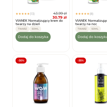
43.99
zł
(13)
(8)
★
★
★
★
★
★
★
★
★
★
30.79
zł
VIANEK Normalizujący krem do
VIANEK Normalizują
twarzy na dzień
twarzy na noc
TWARZ
50ML
TWARZ
50ML
Dodaj do koszyka
Dodaj do koszyk
-30%
-35%