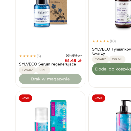
(18)
★
★
★
★
★
SYLVECO Tymiankow
twarzy
81.99
zł
(5)
★
★
★
★
★
TWARZ
150 ML
61.49
zł
SYLVECO Serum regenerujące
Dodaj do koszyk
TWARZ
30ML
Brak w magazynie
-25%
-25%