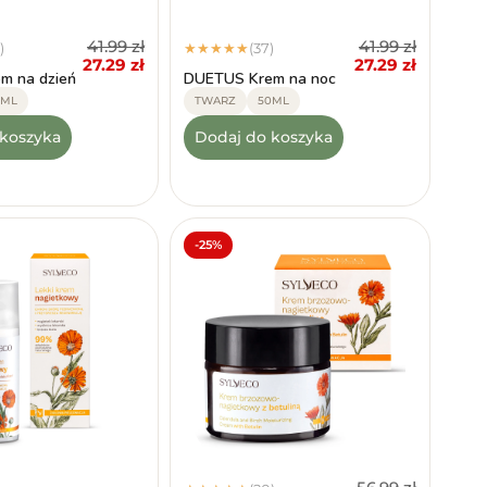
41.99
zł
41.99
zł
)
(37)
★
★
★
★
★
27.29
zł
27.29
zł
m na dzień
DUETUS Krem na noc
0ML
TWARZ
50ML
 koszyka
Dodaj do koszyka
-25%