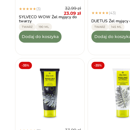
32.99
zł
(3)
★
★
★
★
★
23.09
zł
(43)
★
★
★
★
★
SYLVECO WOW Żel myjący do
twarzy
DUETUS Żel myjący 
TWARZ
190 ML
TWARZ
145 ML
Dodaj do koszyka
Dodaj do koszyk
-35%
-35%