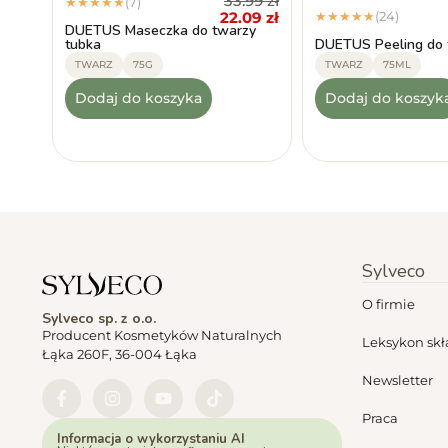
33.99
zł
(7)
★
★
★
★
★
22.09
zł
(24)
★
★
★
★
★
DUETUS Maseczka do twarzy
tubka
DUETUS Peeling do 
TWARZ
75G
TWARZ
75ML
Dodaj do koszyka
Dodaj do koszyk
Sylveco
O firmie
Sylveco sp. z o.o.
Producent Kosmetyków Naturalnych
Leksykon sk
Łąka 260F, 36-004 Łąka
Newsletter
Praca
Informacja o wykorzystaniu AI