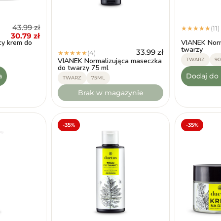
43.99
zł
(11)
★
★
★
★
★
30.79
zł
cy krem do
VIANEK Norm
twarzy
33.99
zł
(4)
★
★
★
★
★
VIANEK Normalizująca maseczka
TWARZ
9
do twarzy 75 ml
a
Dodaj do
TWARZ
75ML
Brak w magazynie
-35%
-35%