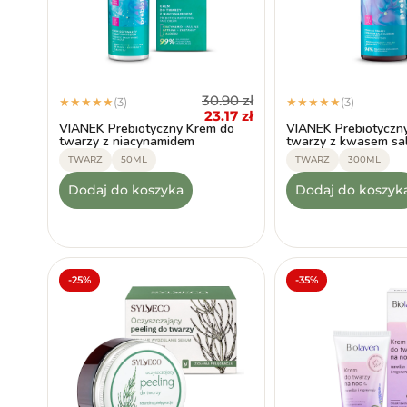
30.90
zł
(3)
(3)
★
★
★
★
★
★
★
★
★
★
23.17
zł
VIANEK Prebiotyczny Krem do
VIANEK Prebiotyczny
twarzy z niacynamidem
twarzy z kwasem sa
TWARZ
50ML
TWARZ
300ML
Dodaj do koszyka
Dodaj do koszyk
-25%
-35%