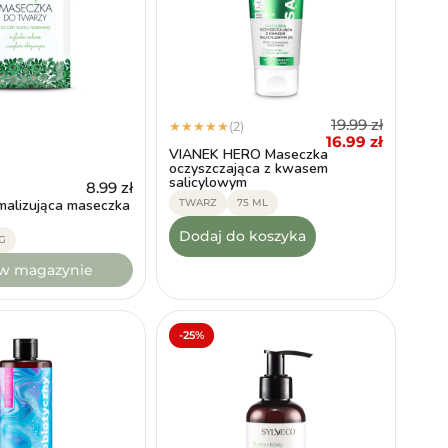
19.99
zł
(2)
★
★
★
★
★
16.99
zł
VIANEK HERO Maseczka
oczyszczająca z kwasem
salicylowym
8.99
zł
alizująca maseczka
TWARZ
75 ML
Dodaj do koszyka
G
 w magazynie
-25%