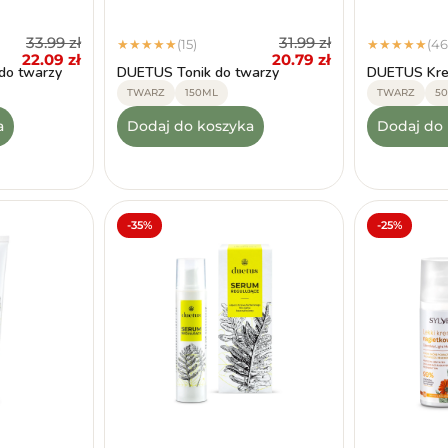
33.99
zł
31.99
zł
(15)
(46
★
★
★
★
★
★
★
★
★
★
22.09
zł
20.79
zł
do twarzy
DUETUS Tonik do twarzy
DUETUS Kre
TWARZ
150ML
TWARZ
5
a
Dodaj do koszyka
Dodaj do
-35%
-25%