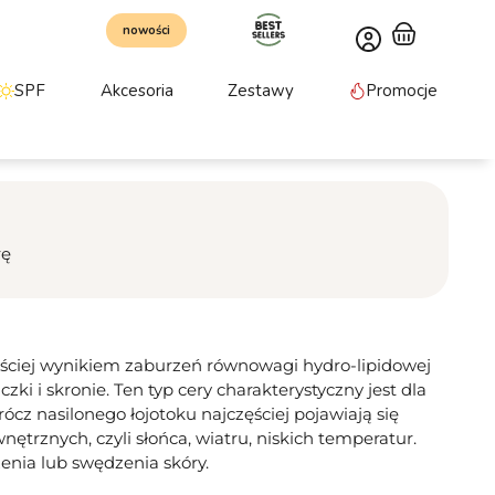
nowości
SPF
Akcesoria
Zestawy
Promocje
rę
częściej wynikiem zaburzeń równowagi hydro-lipidowej
czki i skronie. Ten typ cery charakterystyczny jest dla
ócz nasilonego łojotoku najczęściej pojawiają się
nętrznych, czyli słońca, wiatru, niskich temperatur.
zenia lub swędzenia skóry.