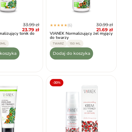
33.99
zł
30.99
zł
(6)
★
★
★
★
★
23.79
zł
21.69
zł
alizujący tonik do
VIANEK Normalizujący żel myjący
do twarzy
50ML
TWARZ
150 ML
 koszyka
Dodaj do koszyka
-30%