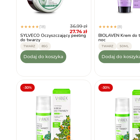
36.99
zł
(18)
(8)
★
★
★
★
★
★
★
★
★
★
27.74
zł
SYLVECO Oczyszczający peeling
BIOLAVEN Krem do t
do twarzy
noc
TWARZ
85G
TWARZ
50ML
Dodaj do koszyka
Dodaj do koszyk
-30%
-30%