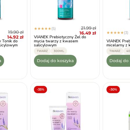
21.99
zł
(5)
★
★
★
★
★
19.90
zł
16.49
zł
(3)
★
★
★
★
★
VIANEK Prebiotyczny Żel do
14.92
zł
 Tonik do
mycia twarzy z kwasem
VIANEK Preb
licylowym
salicylowym
micelarny z
TWARZ
300ML
TWARZ
4
a
Dodaj do koszyka
Dodaj do
-35%
-30%