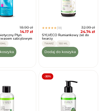
18.90
zł
32.99
zł
(18)
★
★
★
★
★
14.17
zł
24.74
zł
iotyczny Płyn
SYLVECO Rumiankowy żel do
 kwasem salicylowym
twarzy
00ML
TWARZ
150 ML
 koszyka
Dodaj do koszyka
-30%