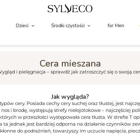
Dzieci
Środki czystości
for Men
Cera mieszana
ygląd i pielęgnacja – sprawdź jak zatroszczyć się o swoją ce
Jak wygląda?
typów cery. Posiada cechy cery suchej oraz tłustej, jest naj
nos i brodę, występują strefy niełojotokowe – najczęściej poli
tórych w przeszłości występowała cera tłusta. W strefie T opr
fa ta jednak jest bardziej odporna na działanie czynników zew
skłonne do podrażnień, towarzyszy im uczucie napięcia, piec