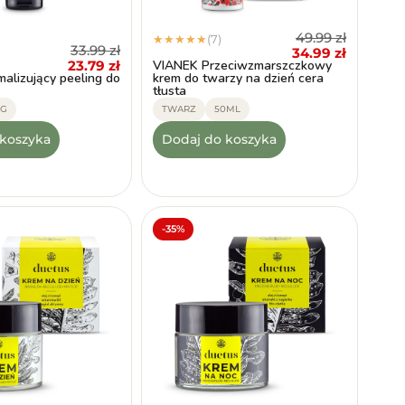
49.99
zł
(7)
★
★
★
★
★
33.99
zł
34.99
zł
VIANEK Przeciwzmarszczkowy
23.79
zł
alizujący peeling do
krem do twarzy na dzień cera
tłusta
0G
TWARZ
50ML
 koszyka
Dodaj do koszyka
-35%