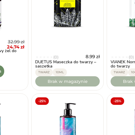
32.99
zł
24.74
zł
y żel do
8.99
zł
(0)
(0)
★
★
★
★
★
★
★
★
★
★
DUETUS Maseczka do twarzy –
VIANEK Norm
saszetka
do twarzy
a
TWARZ
10ML
TWARZ
10
Brak w magazynie
Brak
-25%
-25%