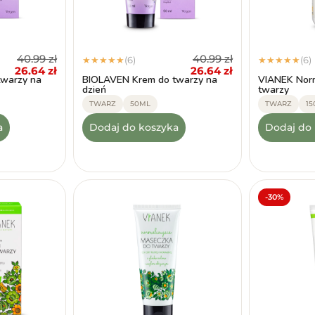
40.99
zł
40.99
zł
(6)
(6)
★
★
★
★
★
★
★
★
★
★
26.64
zł
26.64
zł
warzy na
BIOLAVEN Krem do twarzy na
VIANEK Norm
dzień
twarzy
TWARZ
50ML
TWARZ
1
a
Dodaj do koszyka
Dodaj do
-30%