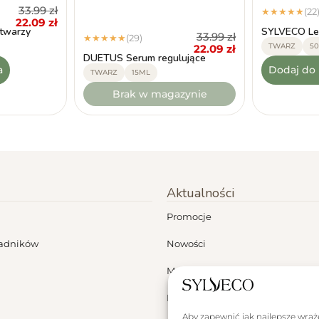
33.99
zł
(22
★
★
★
★
★
22.09
zł
twarzy
SYLVECO Lek
33.99
zł
(29)
★
★
★
★
★
TWARZ
5
22.09
zł
DUETUS Serum regulujące
a
Dodaj do
TWARZ
15ML
Brak w magazynie
Aktualności
Promocje
ładników
Nowości
Moje konto
Dermokonsultacje
Aby zapewnić jak najlepsze wrażen