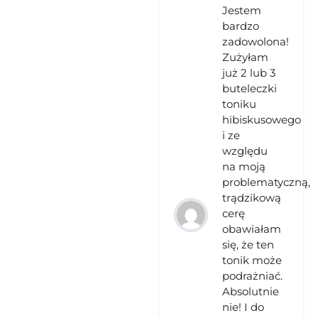
Jestem
bardzo
zadowolona!
Zużyłam
już 2 lub 3
buteleczki
toniku
hibiskusowego
i ze
względu
na moją
problematyczną,
trądzikową
cerę
obawiałam
się, że ten
tonik może
podrażniać.
Absolutnie
nie! I do