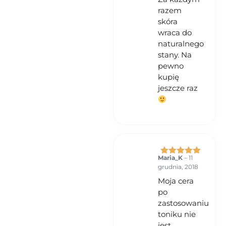
razem
skóra
wraca do
naturalnego
stany. Na
pewno
kupię
jeszcze raz
Maria_K
–
11
Oceniono
5
grudnia, 2018
na 5
Moja cera
po
zastosowaniu
toniku nie
jest