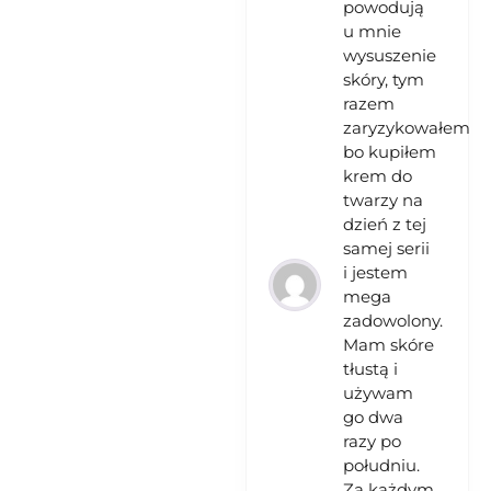
powodują
u mnie
wysuszenie
skóry, tym
razem
zaryzykowałem
bo kupiłem
krem do
twarzy na
dzień z tej
samej serii
i jestem
mega
zadowolony.
Mam skóre
tłustą i
używam
go dwa
razy po
południu.
Za każdym