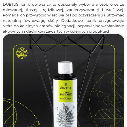
DUETUS Tonik do twarzy to doskonały wybór dla osób o cerze
mieszanej, tłustej, trądzikowej, zanieczyszczonej i wrażliwej.
Pomaga on przywrócić właściwe pH po oczyszczeniu i utrzymać
naturalną równowagę skóry. Dodatkowo, tonik przygotowuje
skórę do kolejnych etapów pielęgnacji, poprawiając wchłanianie
aktywnych składników zawartych w kolejnych produktach.