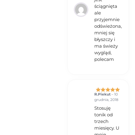
ściągnięta
ale
przyjemnie
odświeżona,
mniej się
błyszczy i
ma świeży
wygląd,
polecam
R.Piekut
–
10
Oceniono
5
grudnia, 2018
na 5
Stosuję
tonik od
trzech
miesięcy. U
mnie