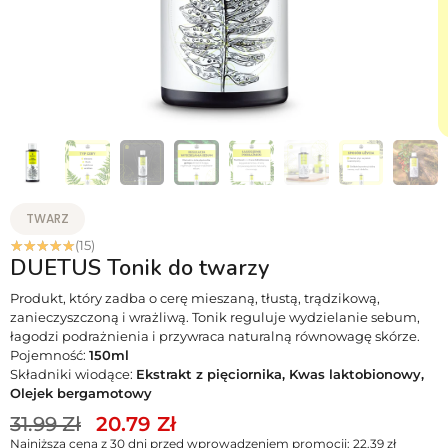
TWARZ
☆
☆
☆
☆
☆
(15)
DUETUS Tonik do twarzy
Produkt, który zadba o cerę mieszaną, tłustą, trądzikową,
zanieczyszczoną i wrażliwą. Tonik reguluje wydzielanie sebum,
łagodzi podrażnienia i przywraca naturalną równowagę skórze.
Pojemność:
150ml
Składniki wiodące:
Ekstrakt z pięciornika, Kwas laktobionowy,
Olejek bergamotowy
31.99
Zł
20.79
Zł
Najniższa cena z 30 dni przed wprowadzeniem promocji:
22.39
zł