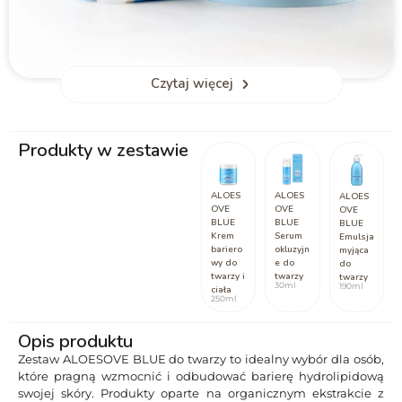
Czytaj więcej
Pełny rytuał codziennej pielęgnacji
Produkty w zestawie
Wsparcie na każdym etapie pielęgnacji skóry. Emulsja myjąca
delikatnie oczyszcza i koi cerę, krem barierowy odbudowuje
naturalną ochronę skóry twarzy i ciała, a serum okluzyjne tworzy
ALOES
ALOES
ALOES
warstwę zabezpieczającą przed utratą wilgoci. Dzięki
OVE
OVE
OVE
synergicznemu działaniu tych produktów, skóra staje się miękka,
BLUE
BLUE
BLUE
Krem
Serum
elastyczna i pełna blasku.
Emulsja
bariero
okluzyjn
myjąca
wy do
e do
do
twarzy i
twarzy
twarzy
30ml
190ml
ciała
250ml
Opis produktu
Zestaw ALOESOVE BLUE do twarzy to idealny wybór dla osób,
które pragną wzmocnić i odbudować barierę hydrolipidową
swojej skóry. Produkty oparte na organicznym ekstrakcie z