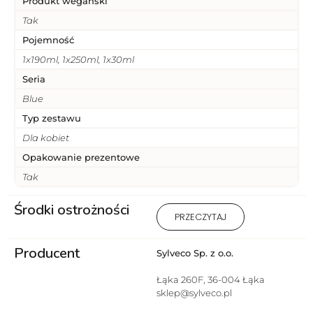
Produkt wegański
Tak
Pojemność
1x190ml, 1x250ml, 1x30ml
Seria
Blue
Typ zestawu
Dla kobiet
Opakowanie prezentowe
Tak
Środki ostrożności
1) Produkt wyłącznie do użytku
PRZECZYTAJ
zewnętrznego. 2 ) Stosować
zgodnie z przeznaczeniem i
Producent
sposobem użycia. 3) Unikać
Sylveco Sp. z o.o.
kontaktu z oczami. 4) Nie
stosować na uszkodzoną lub
Łąka 260F, 36-004 Łąka
podrażnioną skórę. 5) W
sklep@sylveco.pl
przypadku wystąpienia