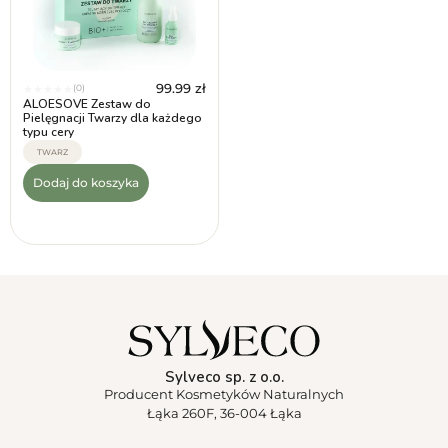
99.99
zł
(0)
★
★
★
★
★
ALOESOVE Zestaw do
Pielęgnacji Twarzy dla każdego
typu cery
TWARZ
Dodaj do koszyka
Sylveco sp. z o.o.
Producent Kosmetyków Naturalnych
Łąka 260F, 36-004 Łąka