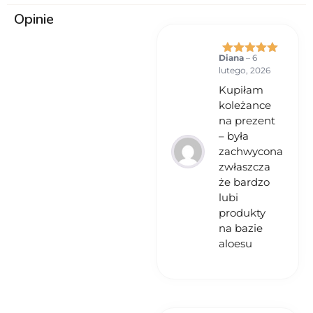
podrażnienia lub reakcji
Opinie
alergicznej przerwać
stosowanie. 6) Przechowywać w
miejscu niedostępnym dla
dzieci. 7) Przeciwwskazania –
Diana
–
6
Oceniono
5
uczulenie na którykolwiek ze
lutego, 2026
na 5
składników produktu.
Kupiłam
koleżance
na prezent
– była
zachwycona
zwłaszcza
że bardzo
lubi
produkty
na bazie
aloesu