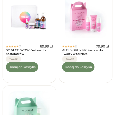
89.99
zł
79.90
zł
(7)
(1)
★
★
★
★
★
★
★
★
★
★
SYLVECO WOW Zestaw dla
ALOESOVE PINK Zestaw do
nastolatków
Twarzy w torebce
TWARZ
TWARZ
Dodaj do koszyka
Dodaj do koszyka