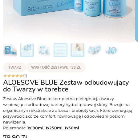
TWARZ
WARTOŚĆ ZESTAWU: 133 ZŁ
☆
☆
☆
☆
☆
(1)
ALOESOVE BLUE Zestaw odbudowujący
do Twarzy w torebce
Zestaw Aloesove Blue to kompletna pielęgnacja twarzy
wspierająca odbudowę bariery hydrolipidowej skóry. Bazuje na
organicznym ekstrakcie z aloesu i prebiotykach, które pomagają
przywrócić skórze komfort, równowagę i odpowiedni poziom
nawilżenia.
Pojemność:
1x190ml, 1x250ml, 1x30ml
79.90
Zł