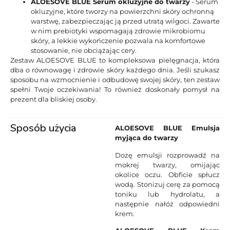
ALOESOVE BLUE Serum okluzyjne do twarzy
- Serum
okluzyjne, które tworzy na powierzchni skóry ochronną
warstwę, zabezpieczając ją przed utratą wilgoci. Zawarte
w nim prebiotyki wspomagają zdrowie mikrobiomu
skóry, a lekkie wykończenie pozwala na komfortowe
stosowanie, nie obciążając cery.
Zestaw ALOESOVE BLUE to kompleksowa pielęgnacja, która
dba o równowagę i zdrowie skóry każdego dnia. Jeśli szukasz
sposobu na wzmocnienie i odbudowę swojej skóry, ten zestaw
spełni Twoje oczekiwania! To również doskonały pomysł na
prezent dla bliskiej osoby.
Sposób użycia
ALOESOVE BLUE Emulsja
myjąca do twarzy
Dozę emulsji rozprowadź na
mokrej twarzy, omijając
okolice oczu. Obficie spłucz
wodą. Stonizuj cerę za pomocą
toniku lub hydrolatu, a
następnie nałóż odpowiedni
krem.