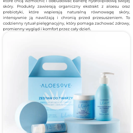
które chcą wzmocnić i odbudować barierę hydrolipidową swojej
Ekstrakt z aloesu intensywnie nawilża, łagodzi podrażnienia i
skóry. Produkty zawierają organiczny ekstrakt z aloesu oraz
wspomaga regenerację skóry, a prebiotyki dbają o zdrowie
prebiotyki, które wspierają naturalną równowagę skóry,
mikrobiomu i odporność skóry na czynniki zewnętrzne. Produkty z
intensywnie ją nawilżają i chronią przed przesuszeniem. To
zestawu są delikatne, a jednocześnie skuteczne, odpowiednie dla
codzienny rytuał pielęgnacyjny, który pomaga zachować zdrowy,
każdego typu cery i wspierają długotrwałe zachowanie
promienny wygląd i komfort przez cały dzień.
młodzieńczego wyglądu.