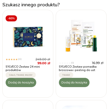
Szukasz innego produktu?
-60%
249.00
zł
(22)
★
★
★
★
★
16.99
zł
99.00
zł
(0)
★
★
★
★
★
SYLVECO Zestaw 24 mini
SYLVECO Zestaw pomadka
produktów
brzozowa i peeling do ust
CIAŁO, TWARZ, WŁOSY
TWARZ
Dodaj do koszyka
Dodaj do koszyka