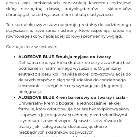
aloesu oraz prebiotykach zapewniają każdemu rodzajowi
skóry niezbędną dawkę antyoksydantów i składników
chroniących przed wysuszeniem i utratą elastyczności.
Ten kompleksowy zestaw obejmuje produkty do codziennego
oczyszczania, nawilżania i ochrony, które wspierają naturalną
równowagę skóry, nadając jej zdrowy i promienny wygląd.
Co znajdziesz w zestawie:
ALOESOVE BLUE Emulsja myjąca do twarzy
-
Delikatna emulsja, która skutecznie oczyszcza skórę bez
podrażnień i nadmiernego wysuszania. Organiczny
ekstrakt z aloesu koi i nawilża skórę, przygotowując ją do
dalszych etapów pielęgnacji. Idealna do codziennego
stosowania, szczególnie cery wymagającej łagodnej
pielęgnacji.
ALOESOVE BLUE Krem barierowy do twarzy i ciała
-
Uniwersalny krem o bogatej, a jednocześnie lekkiej
formule, który odbudowuje barierę hydrolipidową skóry
i zapewnia jej długotrwałą ochronę przed szkodliwymi
czynnikami zewnętrznymi. Sprawdzi się zarówno do
twarzy, jak i całego ciała, dostarczając skórze
niezbędnych składników odżywczych.