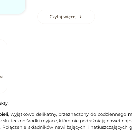
Czytaj więcej
ęgnacji
Idealny zestaw na prezent
 skuteczność, ale również wygoda i przyjemność
Zestaw do pielęgnacji niemowląt i dzieci to t
miękkie w dotyku, oliwka ułatwia masaż, który
dla świeżo upieczonych rodziców. Komplet
ełniana myjka sprawia, że każdy ruch jest
tworzą harmonijną całość, która zapewnia bezp
plikacji i pozwalają wprowadzić do codziennego
Taki podarunek sprawia radość zarówno dziec
dzic mogą w pełni docenić.
troskę o zdrowie i komfort skóry maluszka. To p
ci
kty:
ieli
, wyjątkowo delikatny, przeznaczony do codziennego
my
 skuteczne środki myjące, które nie podrażniają nawet najba
. Połączenie składników nawilżających i natłuszczających