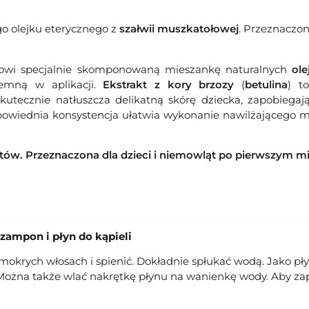
o olejku eterycznego z
szałwii muszkatołowej
. Przeznaczon
nowi specjalnie skomponowaną mieszankę naturalnych
ol
jemną w aplikacji.
Ekstrakt z kory brzozy
(
betulina
) t
skutecznie natłuszcza delikatną skórę dziecka, zapobiega
owiednia konsystencja ułatwia wykonanie nawilżającego ma
w. Przeznaczona dla dzieci i niemowląt po pierwszym mie
ampon i płyn do kąpieli
krych włosach i spienić. Dokładnie spłukać wodą. Jako płyn 
Można także wlać nakrętkę płynu na wanienkę wody. Aby z