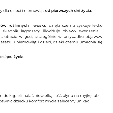
y dla dzieci i niemowląt
od pierwszych dni życia
.
ejów roślinnych
i
wosku
, dzięki czemu zyskuje lekko
o składnik łagodzący, likwiduje objawy swędzenia i
jąc utracie wilgoci, szczególnie w przypadku objawów
sażu u niemowląt i dzieci, dzięki czemu umacnia się
siącu życia.
do kąpieli: nalać niewielką ilość płynu na myjkę lub
apewnić dziecku komfort mycia zalecamy unikać