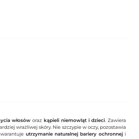
akże doskonały pomysł na elegancki i praktyczny prezent
 naturalnych kosmetyków i miękka bawełniana myjka
ieczną i skuteczną pielęgnację od pierwszych dni życia.
ku, jak i rodzicom, a jednocześnie wspiera codzienną
rezent pełen ciepła, praktyczny i wyjątkowy.
cia włosów
oraz
kąpieli
niemowląt i dzieci
. Zawiera
rdziej wrażliwej skóry. Nie szczypie w oczy, pozostawia
 gwarantuje
utrzymanie naturalnej bariery ochronnej
i