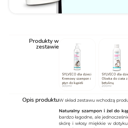
Komfort i przyjemność codziennej piel
Zestaw do kąpieli i pielęgnacji maluszka to nie tylko
Produkty w
stosowania. Żel i szampon pozostawiają włosy i skórę 
zestawie
wzmacnia więź między rodzicem a dzieckiem, a baw
delikatny i bezpieczny. Produkty są lekkie, łatwe w a
rytuału element relaksu, który zarówno dziecko, jak i ro
SYLVECO dla dzieci
SYLVECO dla dzie
Kremowy szampon i
Oliwka do ciała z
płyn do kąpieli
betuliną
300ml
200ml
Opis produktu
W skład zestawu wchodzą produ
Naturalny szampon i żel do kąp
bardzo łagodne, ale jednocześnie
skórę i włosy miękkie w dotyku