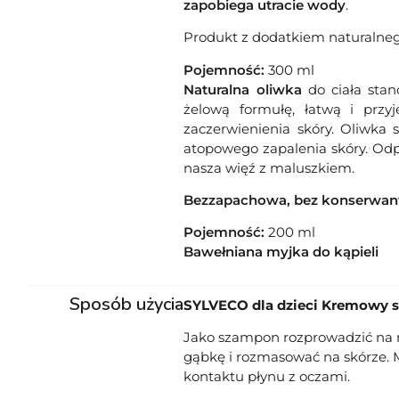
zapobiega utracie wody
.
Produkt z dodatkiem naturalneg
Pojemność:
300 ml
Naturalna oliwka
do ciała sta
żelową formułę, łatwą i przy
zaczerwienienia skóry. Oliwka 
atopowego zapalenia skóry. Odp
nasza więź z maluszkiem.
Bezzapachowa, bez konserwantó
Pojemność:
200 ml
Bawełniana myjka do kąpieli
Sposób użycia
SYLVECO dla dzieci Kremowy sz
Jako szampon rozprowadzić na mo
gąbkę i rozmasować na skórze. 
kontaktu płynu z oczami.