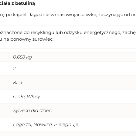
iała z betuliną
rę po kąpieli, łagodnie wmasowując oliwkę, zaczynając od n
eznaczone do recyklingu lub odzysku energetycznego, zachęc
u na ponowny surowiec.
0.658 kg
2
81 zł
Ciało, Włosy
Sylveco dla dzieci
Łagodzi, Nawilża, Pielęgnuje