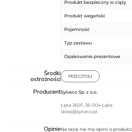
Produkt bezpieczny w ciąży
Produkt wegański
Pojemność
Typ zestawu
Opakowanie prezentowe
Środki
1) Produkt wyłącznie do użytku 
PRZECZYTAJ
ostrożności
stosować na uszkodzoną lub podr
Przechowywać w miejscu niedost
Producent
Sylveco Sp. z o.o.
Łąka 260F, 36-004 Łąka
sklep@sylveco.pl
Opinie
Na razie nie ma opinii o produkci