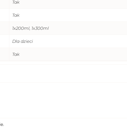
Tak
Tak
1x200ml, 1x300ml
Dla dzieci
Tak
zewnętrznego. 2 ) Stosować zgodnie z przeznaczeniem i spos
ażnioną skórę. 5) W przypadku wystąpienia podrażnienia lub 
ępnym dla dzieci. 7) Przeciwwskazania – uczulenie na któr
e.