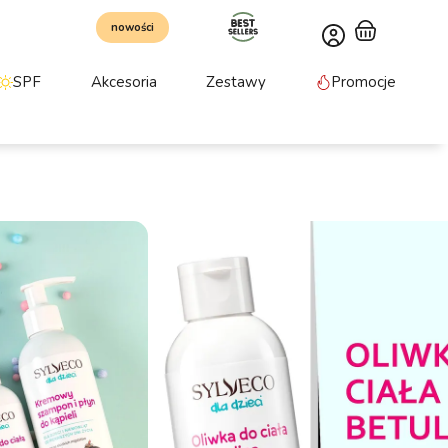
nowości
SPF
Akcesoria
Zestawy
Promocje
 81 ZŁ
taw do pielęgnacji z myjką
acji z myjką to praktyczny komplet do codziennej
 dzieci. Zawiera kremowy szampon i płyn do kąpieli,
bawełnianą myjkę. Naturalne, łagodne formuły
przed przesuszeniem. Zestaw sprawdzi się zarówno w
 i jako gotowy pomysł na prezent.