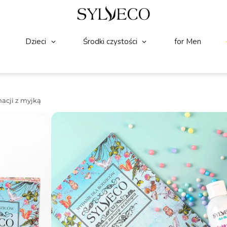
Dzieci
Środki czystości
for Men
acji z myjką
CIAŁO, WŁOSY
WARTOŚĆ ZESTAWU:
(0)
☆
☆
☆
☆
☆
SYLVECO dla Dzieci Zes
SYLVECO dla dzieci – Zestaw do pielęgn
pielęgnacji delikatnej skóry niemowląt i
oliwkę do ciała z betuliną oraz miękką 
oczyszczają, nawilżają i chronią skórę 
codziennym rytuale pielęgnacyjnym, jak
Pojemność:
1x200ml, 1x300ml