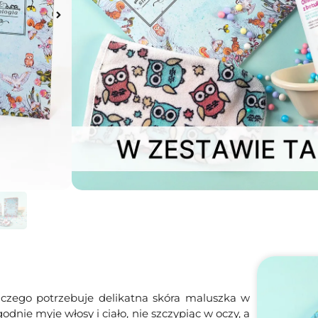
50.00
Zł
Na stanie
Dodaj do koszyka
, czego potrzebuje delikatna skóra maluszka w
odnie myje włosy i ciało, nie szczypiąc w oczy, a