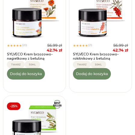
56.99
zł
56.99
zł
(20)
(21)
★
★
★
★
★
★
★
★
★
★
42.74
zł
42.74
zł
SYLVECO Krem brzozowo-
SYLVECO Krem brzozowo-
nagietkowy z betuliną
rokitnikowy z betuliną
TWARZ
50ML
TWARZ
50ML
Dodaj do koszyka
Dodaj do koszyka
-25%