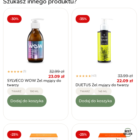
Szukasz innego produktu?
-30%
-35%
32.99
zł
(3)
★
★
★
★
★
33.99
zł
23.09
zł
(43)
★
★
★
★
★
22.09
zł
SYLVECO WOW Żel myjący do
twarzy
DUETUS Żel myjący do twarzy
TWARZ
190 ML
TWARZ
145 ML
Dodaj do koszyka
Dodaj do koszyka
-25%
-25%