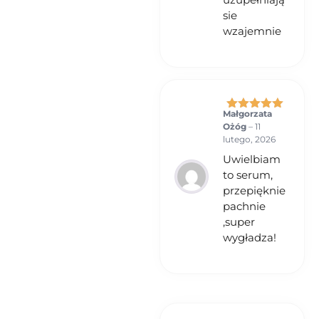
sie
wzajemnie
Małgorzata
Oceniono
5
Ożóg
–
11
na 5
lutego, 2026
Uwielbiam
to serum,
przepięknie
pachnie
,super
wygładza!