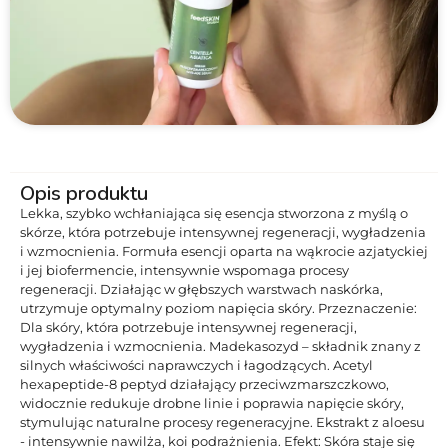
Opis produktu
Lekka, szybko wchłaniająca się esencja stworzona z myślą o
skórze, która potrzebuje intensywnej regeneracji, wygładzenia
i wzmocnienia. Formuła esencji oparta na wąkrocie azjatyckiej
i jej biofermencie, intensywnie wspomaga procesy
regeneracji. Działając w głębszych warstwach naskórka,
utrzymuje optymalny poziom napięcia skóry. Przeznaczenie:
Dla skóry, która potrzebuje intensywnej regeneracji,
wygładzenia i wzmocnienia. Madekasozyd – składnik znany z
silnych właściwości naprawczych i łagodzących. Acetyl
hexapeptide-8 peptyd działający przeciwzmarszczkowo,
widocznie redukuje drobne linie i poprawia napięcie skóry,
stymulując naturalne procesy regeneracyjne. Ekstrakt z aloesu
- intensywnie nawilża, koi podrażnienia. Efekt: Skóra staje się