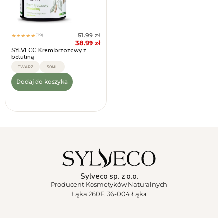
51.99
zł
(29)
★
★
★
★
★
38.99
zł
SYLVECO Krem brzozowy z
betuliną
TWARZ
50ML
Dodaj do koszyka
Sylveco sp. z o.o.
Producent Kosmetyków Naturalnych
Łąka 260F, 36-004 Łąka