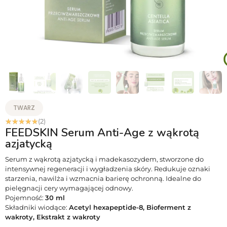
TWARZ
☆
☆
☆
☆
☆
(2)
FEEDSKIN Serum Anti-Age z wąkrotą
azjatycką
Serum z wąkrotą azjatycką i madekasozydem, stworzone do
intensywnej regeneracji i wygładzenia skóry. Redukuje oznaki
starzenia, nawilża i wzmacnia barierę ochronną. Idealne do
pielęgnacji cery wymagającej odnowy.
Pojemność:
30 ml
Składniki wiodące:
Acetyl hexapeptide-8, Bioferment z
wakroty, Ekstrakt z wakroty