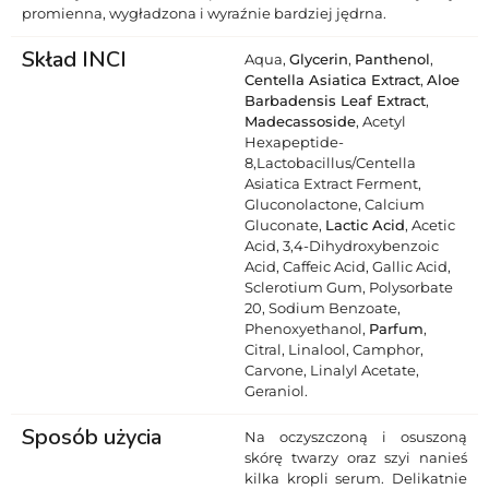
promienna, wygładzona i wyraźnie bardziej jędrna.
Skład INCI
Aqua,
Glycerin
,
Panthenol
,
Centella Asiatica Extract
,
Aloe
Barbadensis Leaf Extract
,
Madecassoside
, Acetyl
Hexapeptide-
8,Lactobacillus/Centella
Asiatica Extract Ferment,
Gluconolactone, Calcium
Gluconate,
Lactic Acid
, Acetic
Acid, 3,4-Dihydroxybenzoic
Acid, Caffeic Acid, Gallic Acid,
Sclerotium Gum, Polysorbate
20, Sodium Benzoate,
Phenoxyethanol,
Parfum
,
Citral, Linalool, Camphor,
Carvone, Linalyl Acetate,
Geraniol.
Sposób użycia
Na oczyszczoną i osuszoną
skórę twarzy oraz szyi nanieś
kilka kropli serum. Delikatnie