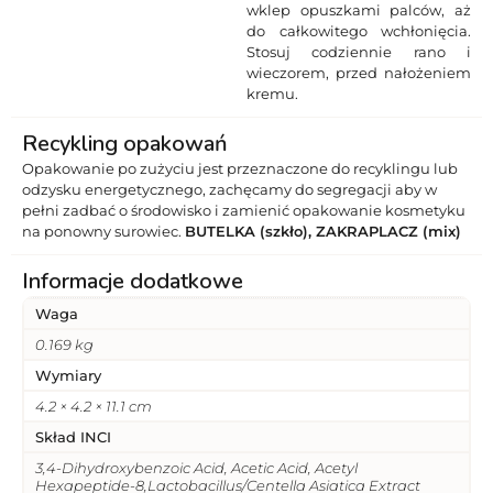
wklep opuszkami palców, aż
do całkowitego wchłonięcia.
Stosuj codziennie rano i
wieczorem, przed nałożeniem
kremu.
Recykling opakowań
Opakowanie po zużyciu jest przeznaczone do recyklingu lub
odzysku energetycznego, zachęcamy do segregacji aby w
pełni zadbać o środowisko i zamienić opakowanie kosmetyku
na ponowny surowiec.
BUTELKA (szkło), ZAKRAPLACZ (mix)
Informacje dodatkowe
Waga
0.169 kg
Wymiary
4.2 × 4.2 × 11.1 cm
Skład INCI
3,4-Dihydroxybenzoic Acid, Acetic Acid, Acetyl
Hexapeptide-8,Lactobacillus/Centella Asiatica Extract