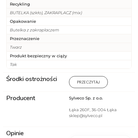
Recykling
BUTELKA (szkło), ZAKRAPLACZ (mix)
Opakowanie
Butelka z zakraplaczem
Przeznaczenie
Twarz
Produkt bezpieczny w ciąży
Tak
Środki ostrożności
Przeciwwskazania: Uczulenie
PRZECZYTAJ
na którykolwiek ze składników
produktu.
Producent
Sylveco Sp. z o.o.
Łąka 260F, 36-004 Łąka
sklep@sylveco.pl
Opinie