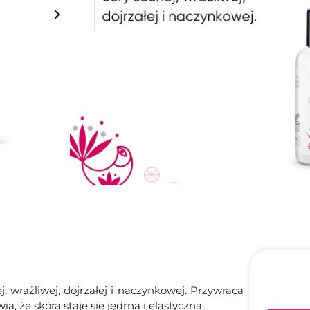
Pojemność:
30ml
Składniki wiodące:
Olej z dzikiej róży, 
59.99
Zł
Brak w magazynie
, wrażliwej, dojrzałej i naczynkowej. Przywraca
a, że skóra staje się jędrna i elastyczna.