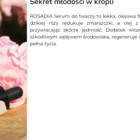
Sekret młodości w kropli
ROSADIA Serum do twarzy to lekka, olejowa for
dzikiej róży redukuje zmarszczki, a olej 
przywracając skórze jędrność. Dodatek wit
szkodliwym wpływem środowiska, regeneruje i 
pełna życia.