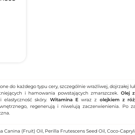
ne do każdego typu cery, szczególnie wrażliwej, dojrzałej 
stniejących i hamowania powstających zmarszczek.
Olej 
i elastyczność skóry.
Witamina E
wraz z
olejkiem z ró
nętrznego, regenerują i niwelują zaczerwienienia. Po za
czna.
a Canina (Fruit) Oil, Perilla Frutescens Seed Oil, Coco-Cap