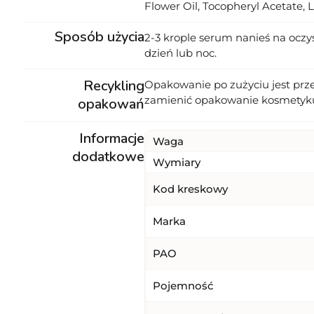
Flower Oil, Tocopheryl Acetate, La
Sposób użycia
2-3 krople serum nanieś na oczy
dzień lub noc.
Recykling
Opakowanie po zużyciu jest prz
zamienić opakowanie kosmetyk
opakowań
Informacje
Waga
dodatkowe
Wymiary
Kod kreskowy
Marka
PAO
Pojemność