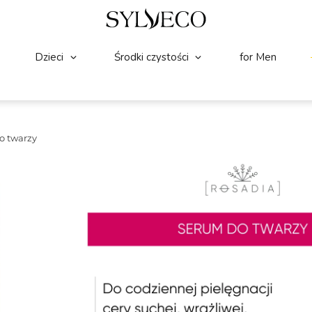
Dzieci
Środki czystości
for Men
o twarzy
TWARZ
(52)
☆
☆
☆
☆
☆
ROSADIA Serum do twa
Rosadia Serum do twarzy to lekkie, ole
szczególnie do skóry suchej, wrażliwej, 
dzikiej róży, oleju z pachnotki oraz wita
wspierają jędrność skóry, jednocześnie 
redukować widoczność zmarszczek oraz
czynników zewnętrznych, pozostawiając