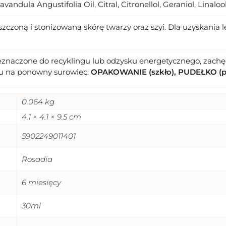
vandula Angustifolia Oil, Citral, Citronellol, Geraniol, Linalo
szczoną i stonizowaną skórę twarzy oraz szyi. Dla uzyskani
eznaczone do recyklingu lub odzysku energetycznego, zachęc
u na ponowny surowiec.
OPAKOWANIE (szkło), PUDEŁKO (p
0.064 kg
4.1 × 4.1 × 9.5 cm
5902249011401
Rosadia
6 miesięcy
30ml