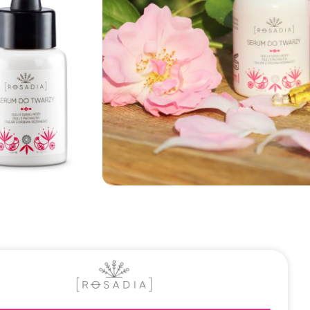
Olej z pachnotki, Olejek z drzewa różanego