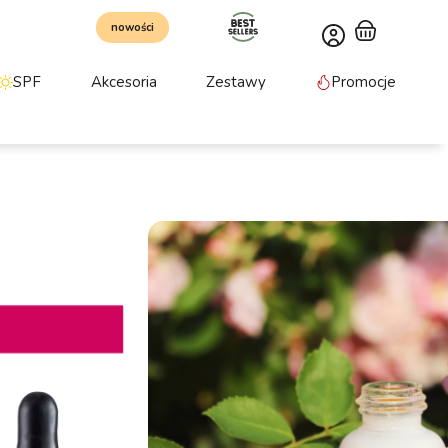
nowości
SPF
Akcesoria
Zestawy
Promocje
rzy
jowe serum o naturalnej formule, przeznaczone
dojrzałej i naczynkowej. Produkt łączy moc oleju z
miny E, które intensywnie nawilżają, regenerują i
poprawiając jej elastyczność i blask. Serum pomaga
 chroni skórę przed negatywnym działaniem
 cerę gładką i promienną.