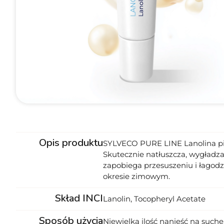
Opis produktu
SYLVECO PURE LINE Lanolina pie
Skutecznie natłuszcza, wygładza
zapobiega przesuszeniu i łagodzi
okresie zimowym.
Skład INCI
Lanolin, Tocopheryl Acetate
Sposób użycia
Niewielką ilość nanieść na suche