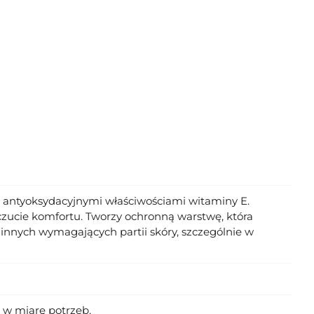
z antyoksydacyjnymi właściwościami witaminy E.
czucie komfortu. Tworzy ochronną warstwę, która
z innych wymagających partii skóry, szczególnie w
ć w miarę potrzeb.