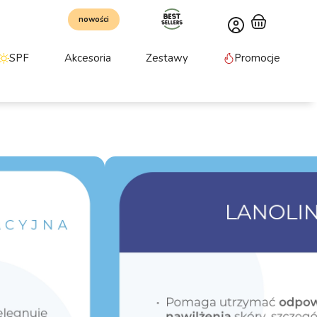
nowości
SPF
Akcesoria
Zestawy
Promocje
olina pielęgnacyjna
aminy E to intensywnie natłuszczająca formuła
nionej skóry. Chroni przed utratą wilgoci, tworząc
dziennej pielęgnacji ust, dłoni i miejsc
E