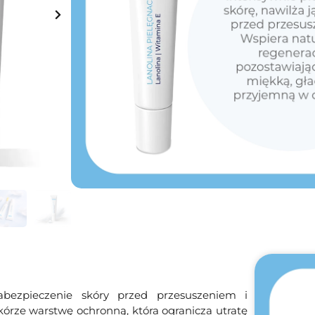
16.99
Zł
12.74
Zł
Najniższa cena z 30 dni przed wprowadzeniem pr
Na stanie
Dodaj do koszyka
Darmowa dostawa
od 149 zł
abezpieczenie skóry przed przesuszeniem i
órze warstwę ochronną, która ogranicza utratę