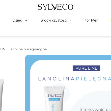
Dzieci
Środki czystości
for Men
LINE Lanolina pielęgnacyjna
NOWOŚĆ!
CIAŁO
(0)
☆
☆
☆
☆
☆
SYLVECO PURE LINE Lan
Lanolina pielęgnacyjna z dodatkiem wit
stworzona do regeneracji suchej i podraż
delikatną barierę ochronną. Idealna do co
wymagających szczególnej troski.
Pojemność:
15ml
Składniki wiodące:
Lanolina, Witamina 