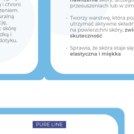
omocji:
16.99
zł
Bezpieczne
płatności