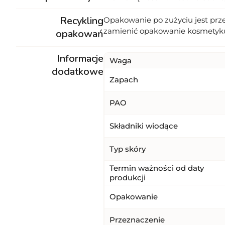
Recykling
Opakowanie po zużyciu jest prz
zamienić opakowanie kosmetyk
opakowań
Informacje
Waga
dodatkowe
Zapach
PAO
Składniki wiodące
Typ skóry
Termin ważności od daty
produkcji
Opakowanie
Przeznaczenie