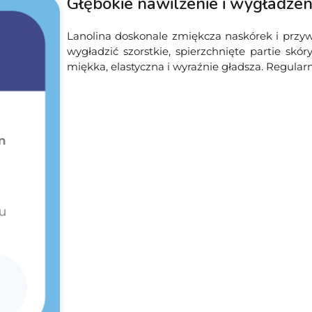
Głębokie nawilżenie i wygładzen
Lanolina doskonale zmiękcza naskórek i przy
wygładzić szorstkie, spierzchnięte partie skóry,
miękka, elastyczna i wyraźnie gładsza. Regul