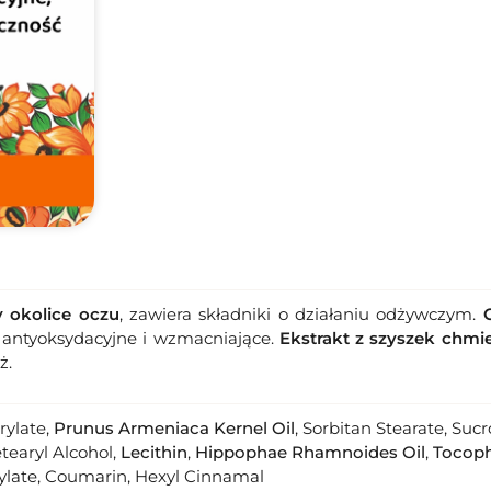
y okolice oczu
, zawiera składniki o działaniu odżywczym.
 antyoksydacyjne i wzmacniające.
Ekstrakt z szyszek chmi
ż.
rylate,
Prunus Armeniaca Kernel Oil
, Sorbitan Stearate, Suc
etearyl Alcohol,
Lecithin
,
Hippophae Rhamnoides Oil
,
Tocoph
cylate, Coumarin, Hexyl Cinnamal