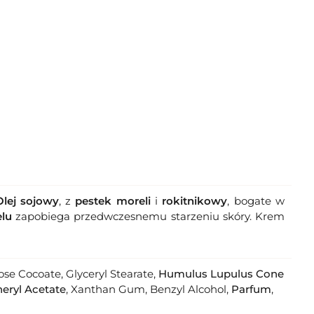
Olej sojowy
, z
pestek moreli
i
rokitnikowy
, bogate w
elu
zapobiega przedwczesnemu starzeniu skóry. Krem
rose Cocoate, Glyceryl Stearate,
Humulus Lupulus Cone
eryl Acetate
, Xanthan Gum, Benzyl Alcohol,
Parfum
,