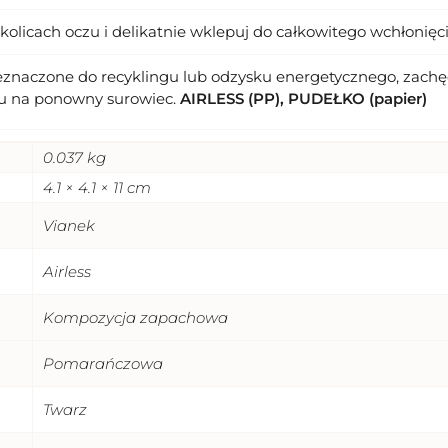
olicach oczu i delikatnie wklepuj do całkowitego wchłonięci
eznaczone do recyklingu lub odzysku energetycznego, zachęc
u na ponowny surowiec.
AIRLESS (PP), PUDEŁKO (papier)
0.037 kg
4.1 × 4.1 × 11 cm
Vianek
Airless
Kompozycja zapachowa
Pomarańczowa
Twarz