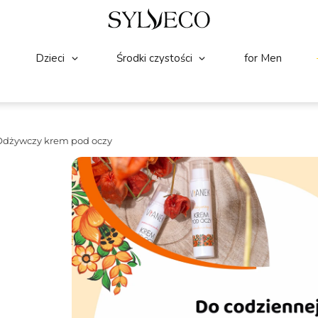
Dzieci
Środki czystości
for Men
Odżywczy krem pod oczy
TWARZ
(9)
☆
☆
☆
☆
☆
VIANEK Odżywczy krem
Delikatny, odżywczy krem pod oczy. Popr
Intensywnie nawilża i odżywia zmęczoną
Pojemność:
15ml
Składniki wiodące:
Ekstrakt z chmielu, 
35.99
Zł
25.19
Zł
Najniższa cena z 30 dni przed wprowadzeniem pr