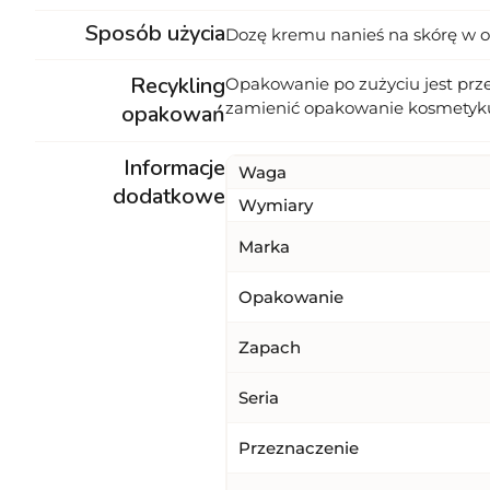
Sposób użycia
Dozę kremu nanieś na skórę w ok
Recykling
Opakowanie po zużyciu jest prz
zamienić opakowanie kosmetyk
opakowań
Informacje
Waga
dodatkowe
Wymiary
Marka
Opakowanie
Zapach
Seria
Przeznaczenie