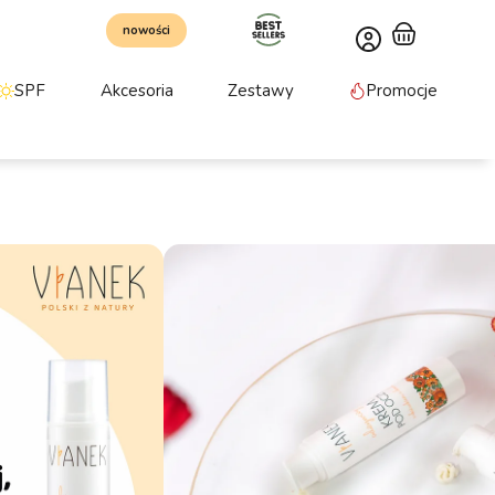
nowości
SPF
Akcesoria
Zestawy
Promocje
 pod oczy
awia kondycję skóry i opóźnia procesy starzenia.
 skórę okolic oczu.
Olej rokitnikowy, Olej z pestek moreli
omocji:
35.99
zł