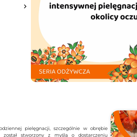
Na stanie
Dodaj do koszyka
Darmowa dostawa
od 149 zł
iennej pielęgnacji, szczególnie w obrębie
m został stworzony z myślą o dostarczeniu