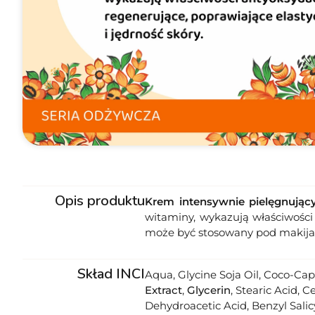
Opis produktu
Krem intensywnie pielęgnując
witaminy, wykazują właściwości
może być stosowany pod makija
Skład INCI
Aqua, Glycine Soja Oil, Coco-Cap
Extract
,
Glycerin
, Stearic Acid, C
Dehydroacetic Acid, Benzyl Sali