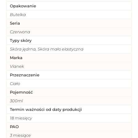
Opakowanie
Butelka
Seria
Czerwona
Typy skóry
Skóra jędrna, Skóra mało elastyczna
Marka
Vianek
Przeznaczenie
Ciało
Pojemność
300ml
Termin ważności od daty produkcji
18 miesięcy
PAO
3 miesiące