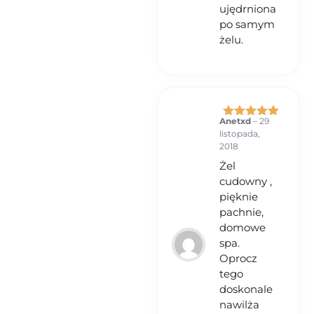
ujędrniona
po samym
żelu.
Anetxd
–
29
Oceniono
5
listopada,
na 5
2018
Żel
cudowny ,
pięknie
pachnie,
domowe
spa.
Oprocz
tego
doskonale
nawilża