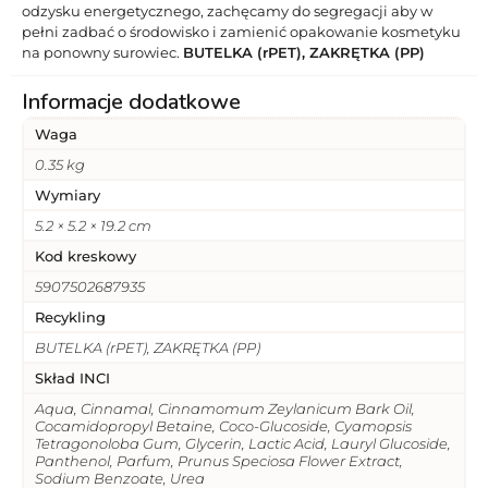
odzysku energetycznego, zachęcamy do segregacji aby w
pełni zadbać o środowisko i zamienić opakowanie kosmetyku
na ponowny surowiec.
BUTELKA (rPET), ZAKRĘTKA (PP)
Informacje dodatkowe
Waga
0.35 kg
Wymiary
5.2 × 5.2 × 19.2 cm
Kod kreskowy
5907502687935
Recykling
BUTELKA (rPET), ZAKRĘTKA (PP)
Skład INCI
Aqua, Cinnamal, Cinnamomum Zeylanicum Bark Oil,
Cocamidopropyl Betaine, Coco-Glucoside, Cyamopsis
Tetragonoloba Gum, Glycerin, Lactic Acid, Lauryl Glucoside,
Panthenol, Parfum, Prunus Speciosa Flower Extract,
Sodium Benzoate, Urea