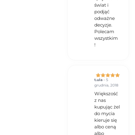
świat i
podjąć
odważne
decyzje.
Polecam
wszystkim
!
t.ula
–
5
Oceniono
5
grudnia, 2018
na 5
Większość
z nas
kupując żel
do mycia
kieruje się
albo ceną
albo