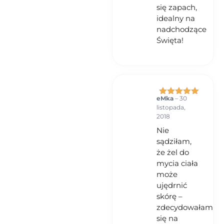
się zapach,
idealny na
nadchodzące
Święta!
eMka
–
30
Oceniono
5
listopada,
na 5
2018
Nie
sądziłam,
że żel do
mycia ciała
może
ujędrnić
skórę –
zdecydowałam
się na