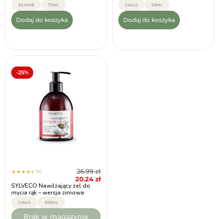
DŁONIE
75ML
CIAŁO
50ML
Dodaj do koszyka
Dodaj do koszyka
-25%
26.99
zł
(4)
★
★
★
★
★
20.24
zł
SYLVECO Nawilżający żel do
mycia rąk – wersja zimowa
CIAŁO
300ML
Brak w magazynie