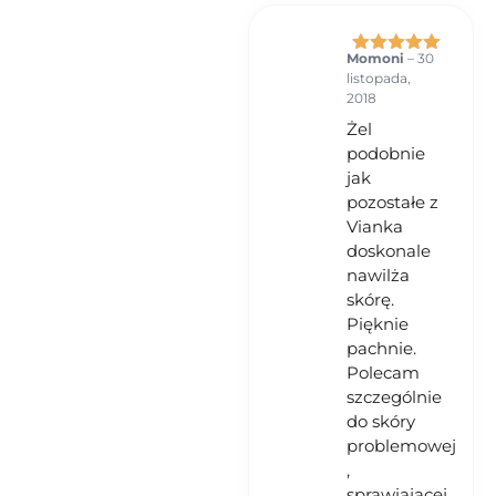
Momoni
–
30
Oceniono
5
listopada,
na 5
2018
Żel
podobnie
jak
pozostałe z
Vianka
doskonale
nawilża
skórę.
Pięknie
pachnie.
Polecam
szczególnie
do skóry
problemowej
,
sprawiającej