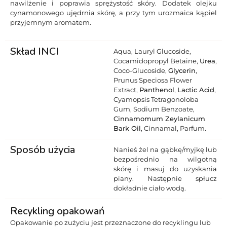
nawilżenie i poprawia sprężystość skóry. Dodatek olejku
cynamonowego ujędrnia skórę, a przy tym urozmaica kąpiel
przyjemnym aromatem.
Skład INCI
Aqua, Lauryl Glucoside,
Cocamidopropyl Betaine,
Urea
,
Coco-Glucoside,
Glycerin
,
Prunus Speciosa Flower
Extract,
Panthenol
,
Lactic Acid
,
Cyamopsis Tetragonoloba
Gum, Sodium Benzoate,
Cinnamomum Zeylanicum
Bark Oil
, Cinnamal, Parfum.
Sposób użycia
Nanieś żel na gąbkę/myjkę lub
bezpośrednio na wilgotną
skórę i masuj do uzyskania
piany. Następnie spłucz
dokładnie ciało wodą.
Recykling opakowań
Opakowanie po zużyciu jest przeznaczone do recyklingu lub