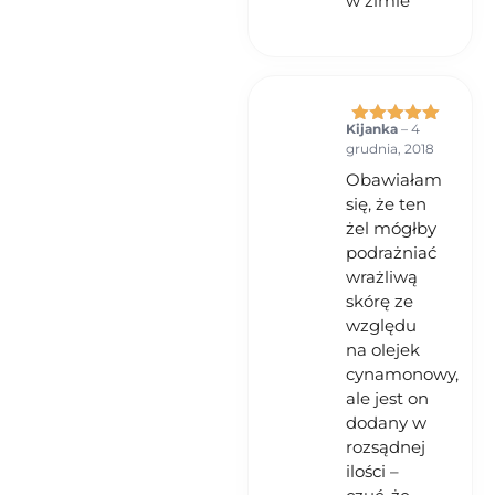
w zimie
Kijanka
–
4
Oceniono
5
grudnia, 2018
na 5
Obawiałam
się, że ten
żel mógłby
podrażniać
wrażliwą
skórę ze
względu
na olejek
cynamonowy,
ale jest on
dodany w
rozsądnej
ilości –