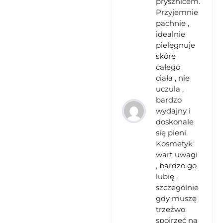
prysznicem.
Przyjemnie
pachnie ,
idealnie
pielęgnuje
skórę
całego
ciała , nie
uczula ,
bardzo
wydajny i
doskonale
się pieni.
Kosmetyk
wart uwagi
, bardzo go
lubię ,
szczególnie
gdy muszę
trzeźwo
spojrzeć na