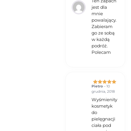
Ten zapach
jest dla
mnie
powalający.
Zabieram
go ze sobą
w każdą
podróż.
Polecam
Pietro
–
10
Oceniono
5
grudnia, 2018
na 5
Wyśmienity
kosmetyk
do
pielęgnacji
ciała pod