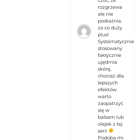
czuć, że
rozgrzewa
ale nie
podrażnia,
za co duży
plus!
Systematycznie
stosowany
faktycznie
ujędrnia
skórę,
chociaż dla
lepszych
efektów
warto
zaopatrzyć
się w
balsam lub
olejek z tej
serii
Podoba mi