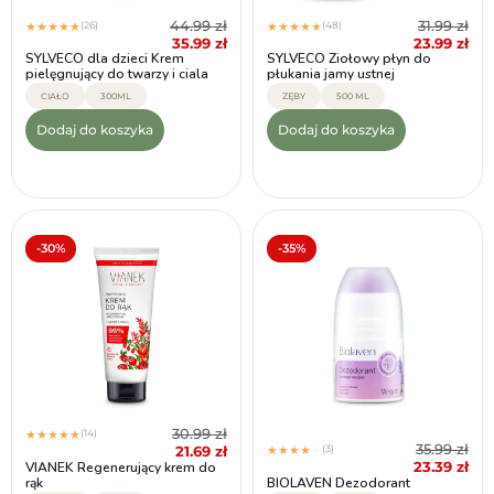
44.99
zł
31.99
zł
(26)
(48)
★
★
★
★
★
★
★
★
★
★
35.99
zł
23.99
zł
SYLVECO dla dzieci Krem
SYLVECO Ziołowy płyn do
pielęgnujący do twarzy i ciala
płukania jamy ustnej
CIAŁO
300ML
ZĘBY
500 ML
Dodaj do koszyka
Dodaj do koszyka
-30%
-35%
30.99
zł
(14)
★
★
★
★
★
35.99
zł
21.69
zł
(3)
★
★
★
★
★
23.39
zł
VIANEK Regenerujący krem do
rąk
BIOLAVEN Dezodorant