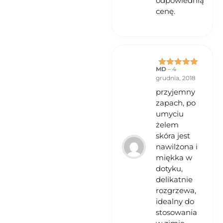
odpowiednią
cenę.
MD
–
4
Oceniono
5
grudnia, 2018
na 5
przyjemny
zapach, po
umyciu
żelem
skóra jest
nawilżona i
miękka w
dotyku,
delikatnie
rozgrzewa,
idealny do
stosowania