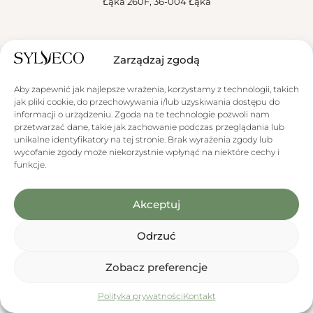
Łąka 260F, 36-004 Łąka
Sylveco
Zarządzaj zgodą
Aktualności
Aby zapewnić jak najlepsze wrażenia, korzystamy z technologii, takich
Obsługa klienta
jak pliki cookie, do przechowywania i/lub uzyskiwania dostępu do
informacji o urządzeniu. Zgoda na te technologie pozwoli nam
przetwarzać dane, takie jak zachowanie podczas przeglądania lub
unikalne identyfikatory na tej stronie. Brak wyrażenia zgody lub
wycofanie zgody może niekorzystnie wpłynąć na niektóre cechy i
funkcje.
Informacja o wykorzystaniu AI
Niektóre materiały graficzne prezentowane na stronie zawierają
Akceptuj
elementy wygenerowane lub zmodyfikowane przy użyciu narzędzi
opartych na sztucznej inteligencji (AI).
Odrzuć
Zobacz preferencje
0
Promocje
Polityka prywatności
Menu
Kontakt
Produkty
Koszyk