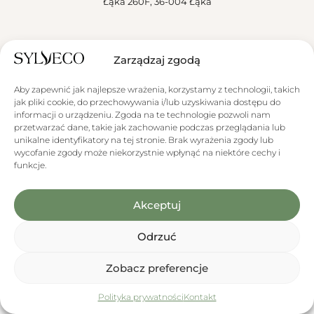
Łąka 260F, 36-004 Łąka
Sylveco
Zarządzaj zgodą
Aktualności
Aby zapewnić jak najlepsze wrażenia, korzystamy z technologii, takich
Obsługa klienta
jak pliki cookie, do przechowywania i/lub uzyskiwania dostępu do
informacji o urządzeniu. Zgoda na te technologie pozwoli nam
przetwarzać dane, takie jak zachowanie podczas przeglądania lub
unikalne identyfikatory na tej stronie. Brak wyrażenia zgody lub
wycofanie zgody może niekorzystnie wpłynąć na niektóre cechy i
funkcje.
Informacja o wykorzystaniu AI
Niektóre materiały graficzne prezentowane na stronie zawierają
Akceptuj
elementy wygenerowane lub zmodyfikowane przy użyciu narzędzi
opartych na sztucznej inteligencji (AI).
Odrzuć
Zobacz preferencje
0
Promocje
Polityka prywatności
Menu
Kontakt
Produkty
Koszyk