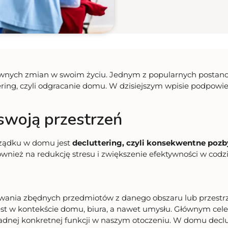
wnych zmian w swoim życiu. Jednym z popularnych postanow
tering, czyli odgracanie domu. W dzisiejszym wpisie podpow
 swoją przestrzeń
ządku w domu jest
decluttering, czyli konsekwentne poz
również na redukcję stresu i zwiększenie efektywności w co
wania zbędnych przedmiotów z danego obszaru lub przestrze
est w kontekście domu, biura, a nawet umysłu. Głównym celem 
 żadnej konkretnej funkcji w naszym otoczeniu. W domu decl