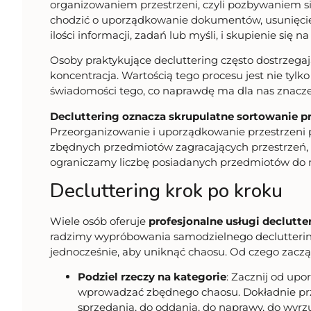
organizowaniem przestrzeni, czyli pozbywaniem 
chodzić o uporządkowanie dokumentów, usunięcie n
ilości informacji, zadań lub myśli, i skupienie się n
Osoby praktykujące decluttering często dostrzegają
koncentracja. Wartością tego procesu jest nie tylk
świadomości tego, co naprawdę ma dla nas znacze
Decluttering oznacza skrupulatne sortowanie 
Przeorganizowanie i uporządkowanie przestrzeni
zbędnych przedmiotów zagracających przestrzeń, t
ograniczamy liczbę posiadanych przedmiotów do
Decluttering krok po kroku
Wiele osób oferuje
profesjonalne usługi declutte
radzimy wypróbowania samodzielnego decluttering
jednocześnie, aby uniknąć chaosu. Od czego zac
Podziel rzeczy na kategorie
: Zacznij od upo
wprowadzać zbędnego chaosu. Dokładnie przea
sprzedania, do oddania, do naprawy, do wyrz