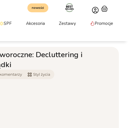
nowości
SPF
Akcesoria
Zestawy
Promocje
oroczne: Decluttering i
ądki
 komentarzy
Styl życia