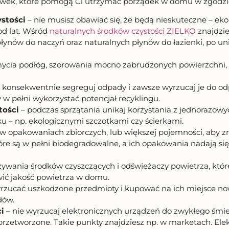
zówek, które pomogą Ci utrzymać porządek w domu w zgodzie
ystości
– nie musisz obawiać się, że będą nieskuteczne – eko
od lat. Wśród
naturalnych środków czystości ZIELKO
znajdzie
ynów do naczyń oraz naturalnych płynów do łazienki, po uniw
cia podłóg, szorowania mocno zabrudzonych powierzchni, czy
 konsekwentnie segreguj odpady i zawsze wyrzucaj je do 
y w pełni wykorzystać potencjał recyklingu.
tości
– podczas sprzątania unikaj korzystania z jednorazow
ku – np. ekologicznymi szczotkami czy ścierkami.
i w opakowaniach zbiorczych, lub większej pojemności, aby
tóre są w pełni biodegradowalne, a ich opakowania nadają się
żywania środków czyszczących i odświeżaczy powietrza, któr
wić jakość powietrza w domu.
rzucać uszkodzone przedmioty i kupować na ich miejsce nowe
dów.
i
– nie wyrzucaj elektronicznych urządzeń do zwykłego śmie
przetworzone. Takie punkty znajdziesz np. w marketach. El