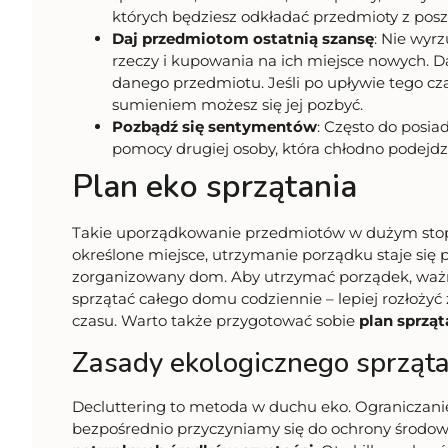
których będziesz odkładać przedmioty z posz
Daj przedmiotom ostatnią szansę
: Nie wyr
rzeczy i kupowania na ich miejsce nowych. Da
danego przedmiotu. Jeśli po upływie tego cza
sumieniem możesz się jej pozbyć.
Pozbądź się sentymentów
: Często do posi
pomocy drugiej osoby, która chłodno podejd
Plan eko sprzątania
Takie uporządkowanie przedmiotów w dużym stopni
określone miejsce, utrzymanie porządku staje się p
zorganizowany dom. Aby utrzymać porządek, ważne 
sprzątać całego domu codziennie – lepiej rozłożyć 
czasu. Warto także przygotować sobie
plan sprząt
Zasady ekologicznego sprząta
Decluttering to metoda w duchu eko. Ograniczan
bezpośrednio przyczyniamy się do ochrony środowi