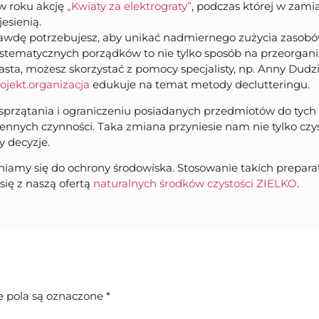
w roku akcję
„Kwiaty za elektrograty”
, podczas której w zam
esienią.
prawdę potrzebujesz, aby unikać nadmiernego zużycia zasobó
stematycznych porządków to nie tylko sposób na przeorgani
asta, możesz skorzystać z pomocy specjalisty, np. Anny Dudz
jekt.organizacja
edukuje na temat metody declutteringu.
sprzątania i ograniczeniu posiadanych przedmiotów do tych
nych czynności. Taka zmiana przyniesie nam nie tylko czys
y decyzje.
iamy się do ochrony środowiska. Stosowanie takich preparatów
ię z naszą ofertą
naturalnych środków czystości ZIELKO
.
pola są oznaczone
*