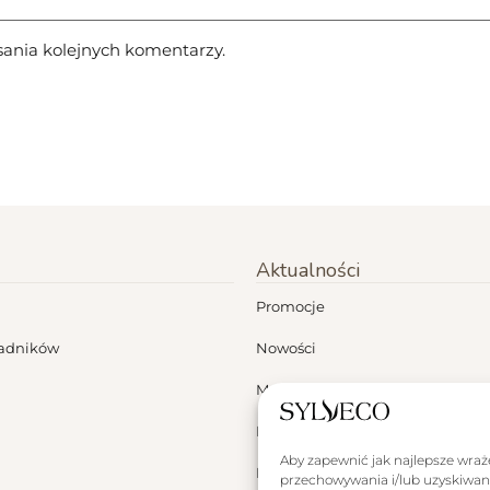
sania kolejnych komentarzy.
Aktualności
Promocje
ładników
Nowości
Moje konto
Dermokonsultacje
Aby zapewnić jak najlepsze wrażen
Blog
przechowywania i/lub uzyskiwani