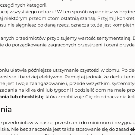
czególnych kategorii.
zucaj wszystkiego od razu! W ten sposób wpadniesz w błędne
j niektórym przedmiotom ostatnią szansę. Przyjmij konkretn
su nie sięgniesz po daną rzecz, oznacza to, że jest komplet
adanych przedmiotów przypisujemy wartość sentymentalną. D
zie do porządkowania zagraconych przestrzeni i oceni przy
u ułatwia późniejsze utrzymanie czystości w domu. Po dec
rostsze i bardziej efektywne. Pamiętaj jednak, że declutter
jest Twoje zaangażowanie i, przede wszystkim, systematycz
zadania na kilka dni lub tygodni i podzielić dom na małe prz
ania lub checklistę
, która zmobilizuje Cię do odhaczania ko
nia
ie przedmiotów w naszej przestrzeni do minimum i rezygna
ska. Nie bez znaczenia jest także stosowanie się do zasad
e