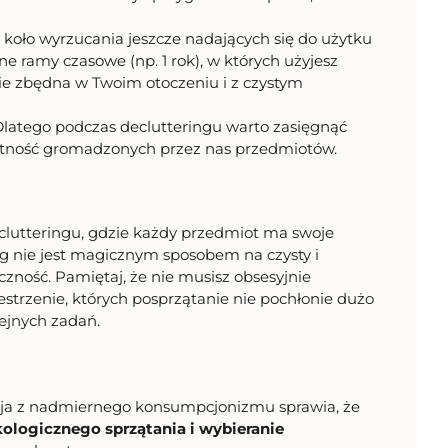
 koło wyrzucania jeszcze nadających się do użytku
e ramy czasowe (np. 1 rok), w których użyjesz
nie zbędna w Twoim otoczeniu i z czystym
latego podczas declutteringu warto zasięgnąć
datność gromadzonych przez nas przedmiotów.
lutteringu, gdzie każdy przedmiot ma swoje
ing nie jest magicznym sposobem na czysty i
ność. Pamiętaj, że nie musisz obsesyjnie
estrzenie, których posprzątanie nie pochłonie dużo
lejnych zadań.
cja z nadmiernego konsumpcjonizmu sprawia, że
kologicznego sprzątania i wybieranie