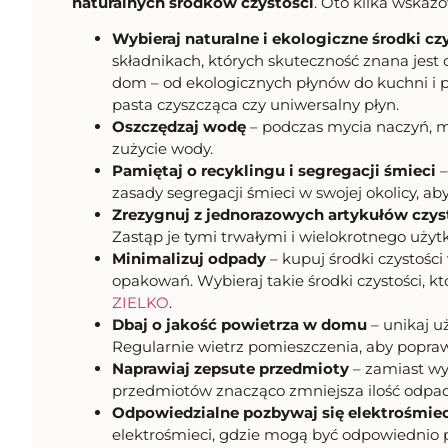
naturalnych środków czystości
. Oto kilka wska
Wybieraj naturalne i ekologiczne środki cz
składnikach, których skuteczność znana jest 
dom – od ekologicznych płynów do kuchni i pł
pasta czyszcząca czy uniwersalny płyn.
Oszczędzaj wodę
– podczas mycia naczyń, my
zużycie wody.
Pamiętaj o recyklingu i segregacji śmieci
–
zasady segregacji śmieci w swojej okolicy, ab
Zrezygnuj z jednorazowych artykułów czys
Zastąp je tymi trwałymi i wielokrotnego użyt
Minimalizuj odpady
– kupuj środki czystośc
opakowań. Wybieraj takie środki czystości, k
ZIELKO
.
Dbaj o jakość powietrza w domu
– unikaj u
Regularnie wietrz pomieszczenia, aby popra
Naprawiaj zepsute przedmioty
– zamiast wy
przedmiotów znacząco zmniejsza ilość odpa
Odpowiedzialne pozbywaj się elektrośmiec
elektrośmieci, gdzie mogą być odpowiednio 