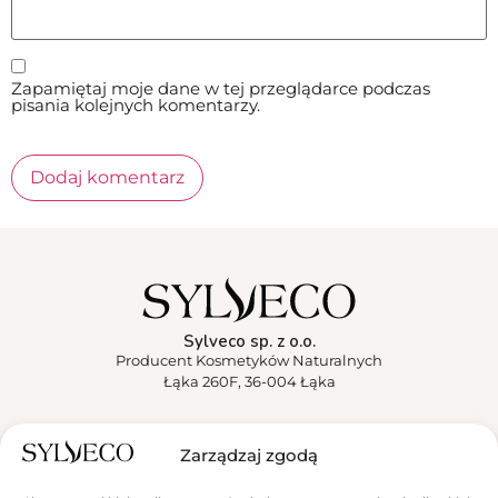
Zapamiętaj moje dane w tej przeglądarce podczas
pisania kolejnych komentarzy.
Sylveco sp. z o.o.
Producent Kosmetyków Naturalnych
Łąka 260F, 36-004 Łąka
Sylveco
Zarządzaj zgodą
Aktualności