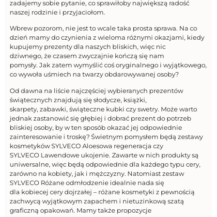
zadajemy sobie pytanie, co sprawiłoby największą radość
naszej rodzinie i przyjaciołom.
Wbrew pozorom, nie jest to wcale taka prosta sprawa. Na co
dzień mamy do czynienia z wieloma różnymi okazjami, kiedy
kupujemy prezenty dla naszych bliskich, więc nic
dziwnego, że czasem zwyczajnie kończą się nam
pomysły. Jak zatem wymyślić coś oryginalnego i wyjątkowego,
co wywoła uśmiech na twarzy obdarowywanej osoby?
Od dawna na liście najczęściej wybieranych prezentów
świątecznych znajdują się słodycze, książki,
skarpety, zabawki, świąteczne kubki czy swetry. Może warto
jednak zastanowić się głębiej i dobrać prezent do potrzeb
bliskiej osoby, by w ten sposób okazać jej odpowiednie
zainteresowanie i troskę? Świetnym pomysłem będą zestawy
kosmetyków SYLVECO Aloesowa regeneracja czy
SYLVECO Lawendowe ukojenie. Zawarte w nich produkty są
uniwersalne, więc będą odpowiednie dla każdego typu cery,
zarówno na kobiety, jak i mężczyzny. Natomiast zestaw
SYLVECO Różane odmłodzenie idealnie nada się
dla kobiecej cery dojrzałej – różane kosmetyki z pewnością
zachwycą wyjątkowym zapachem i nietuzinkową szatą
graficzną opakowań. Mamy także propozycje