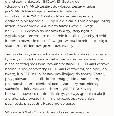
dla włosomaniaczek – BIOLAVEN Zestaw do
włosów oraz VIANEK Zestaw do włosów. Zestawy takie
jak VIANEK Nawilżający zestaw do ciała ze
szczotką lub ROSADIA Zestaw Różane SPA zapewnią
doskonałą pielęgnację i ukojenie dla ciała, zamieniając każdą
łazienkę w domowe SPA. Warto także zwrócić uwagę
na SYLVECO Zestaw do masażu twarzy, który będzie
wyjątkowym prezentem dla Ciebie lub bliskiej osoby, dzięki
któremu poznacie moc różowego kwarcu i przekonacie się o
skuteczności domowego masażu twarzy.
Jeśli obdarowywana osoba jest nam bardzo bliska, znamy jej
typ cery i upodobania kosmetyczne, możemy postawić na
nieco bardziej spersonalizowane zestawy – FEEDSKIN Zestaw
normalizujący do twarzy, FEEDSKIN Zestaw rozjaśniający do
twarzy lub FEEDSKIN Zestaw nawilżający do twarzy. Zostały
przygotowane dla osób, które zmagają się z trądzikiem,
przebarwieniami, cieniami pod oczami czy nadmierną
suchością skóry. Wszystkie kosmetyki FEEDSKIN są
bezzapachowe, co minimalizuje ryzyko wystąpienia reakcji
alergicznej, a proste i minimalistyczne opakowania z
pewnością przypadną każdemu do gustu
W ofercie SYLVECO znajdziemy także zestawy dla