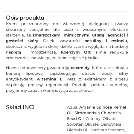
Opis produktu
Krem przeznaczony do wieczornej pielęgnacji twarzy
stworzony specjalnie dla osób z widocznymi efektami
starzenia, ze
zmarszczkami mimicznymi, utratą jędrności i
gęstości skóry
. Dzięki zawartości
betuliny i retinolu
,
skutecznie wygładza skórę, dzięki czemu wygląda na bardziej
napiętą i młodzieńczą.
Koenzym Q10
silnie redukuje
zmarszczki, sprawiając, że skóra staje się gładka.
Nocną odnowę cery gwarantują
ceramidy
, które uszczelniają
barierę lipidową, zapobiegając utracie wody. Silny
antyoksydant,
witamina E
, wraz z ekstraktem z aloesu
wspierają procesy regeneracji. Produkt posiada subtelny,
przyjemny zapach (kompozycja zapachowa).
Skład INCI
Aqua,
Argania Spinosa Kernel
Oil
,
Simmondsia Chinensis
Seed Oil
, Cetearyl Olivate,
Sorbitan Olivate, Oenothera
Biennis Oil, Sorbitan Stearate,