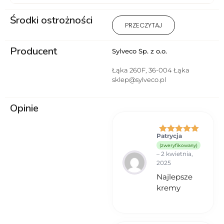
Środki ostrożności
Przeciwwskazania: Uczulenie
PRZECZYTAJ
na którykolwiek ze składników
produktu.
Producent
Sylveco Sp. z o.o.
Łąka 260F, 36-004 Łąka
sklep@sylveco.pl
Opinie
Patrycja
Oceniono
5
(zweryfikowany)
na 5
–
2 kwietnia,
2025
Najlepsze
kremy