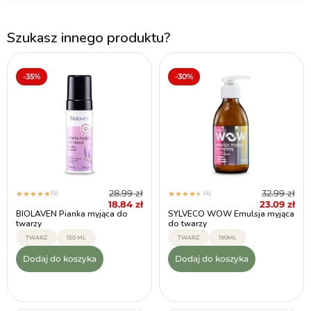
Szukasz innego produktu?
-35%
-30%
28.99
zł
32.99
zł
(5)
(4)
★
★
★
★
★
★
★
★
★
★
18.84
zł
23.09
zł
BIOLAVEN Pianka myjąca do
SYLVECO WOW Emulsja myjąca
twarzy
do twarzy
TWARZ
150 ML
TWARZ
190ML
Dodaj do koszyka
Dodaj do koszyka