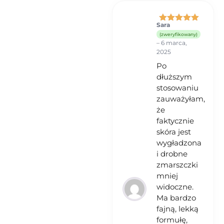
Sara
Oceniono
5
(zweryfikowany)
na 5
–
6 marca,
2025
Po
dłuższym
stosowaniu
zauważyłam,
że
faktycznie
skóra jest
wygładzona
i drobne
zmarszczki
mniej
widoczne.
Ma bardzo
fajną, lekką
formułę,