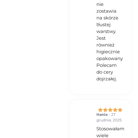
nie
zostawia
na skórze
tłustej
warstwy.
Jest
również
higiecznie
opakowany
Polecam
do cery
dojrzałej.
Hania
–
27
Oceniono
5
grudnia, 2025
na 5
Stosowałam
wiele