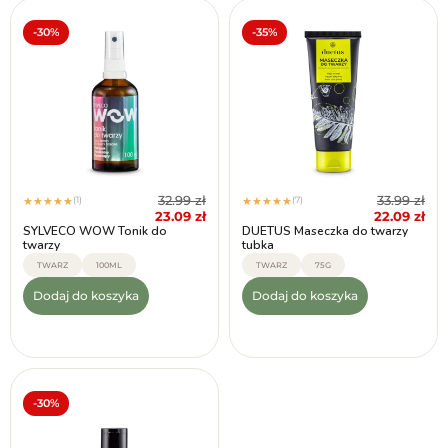
-30%
-35%
32.99
zł
33.99
zł
(1)
(7)
★
★
★
★
★
★
★
★
★
★
23.09
zł
22.09
zł
SYLVECO WOW Tonik do
DUETUS Maseczka do twarzy
twarzy
tubka
TWARZ
100ML
TWARZ
75G
Dodaj do koszyka
Dodaj do koszyka
-30%