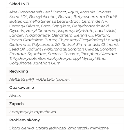
Skład INCI
Aloe Barbadensis Leaf Extract, Aqua, Argania Spinosa
Kernel Oil, Benzyl Alcohol, Betulin, Butyrospermum Parkii
Butter, Camellia Sinensis Leaf Extract, Ceramide NP,
Cetearyl Olivate, Coco-Caprylate, Dehydroacetic Acid,
Glycerin, Hexyl Cinnamal, Isopropyl Myristate, Lactic Acid,
Lanolin, Niacinamide, Oenothera Biennis Oil, Parfum,
Persea Gratissima Butter, Phytosteryl/Octyldodecyl Lauroyl
Glutamate, Polysorbate 20, Retinol, Simmondsia Chinensis
Seed Oil, Sodium Hyaluronate, Sorbitan Olivate, Sorbitan
Stearate, Squalane, Sucrose Cocoate, Tocopheryl Acetate,
Trihydroxypalmitamidohydroxypropyl Myristyl Ether,
Ubiquinone, Xanthan Gum
Recykling
AIRLESS (PP), PUDEŁKO (papier)
Opakowanie
Airless
Zapach
Kompozycja zapachowa
Problem skórny
Skóra cienka, Utrata jędrności, Zmarszczki mimiczne,