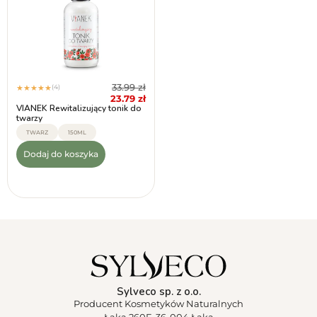
33.99
zł
(4)
★
★
★
★
★
23.79
zł
VIANEK Rewitalizujący tonik do
twarzy
TWARZ
150ML
Dodaj do koszyka
Sylveco sp. z o.o.
Producent Kosmetyków Naturalnych
Łąka 260F, 36-004 Łąka