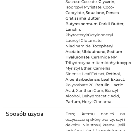
Sucrose Cocoate,
Glycerin
,
Isopropyl Myristate, Coco-
Caprylate,
Squalane
,
Persea
Gratissima Butter
,
Butyrospermum Parkii Butter
,
Lanolin
,
Phytosteryl/Octyldodecyl
Lauroyl Glutamate,
Niacinamide,
Tocopheryl
Acetate
,
Ubiquinone
,
Sodium
Hyaluronate
, Ceramide NP,
Trihydroxypalmitamidohydroxypr
Myristyl Ether, Camellia
Sinensis Leaf Extract,
Retinol
,
Aloe Barbadensis Leaf Extract
,
Polysorbate 20,
Betulin
,
Lactic
Acid
, Xanthan Gum, Benzyl
Alcohol, Dehydroacetic Acid,
Parfum
, Hexyl Cinnamal.
Sposób użycia
Dozę kremu nanieś na
oczyszczoną skórę twarzy, szyi i
dekoltu. Nie stosuj kremu, jeśli
jesteś w ciąży. Używanie kremu