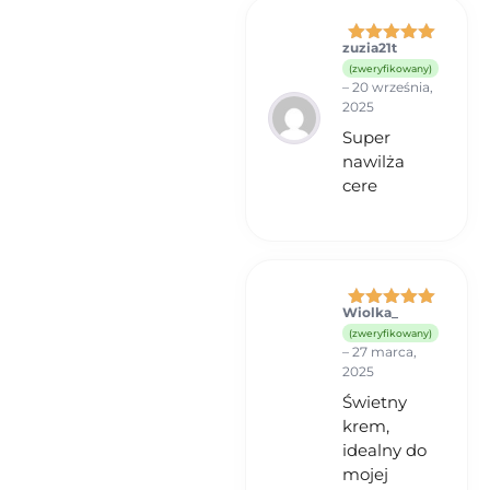
zuzia21t
Oceniono
5
(zweryfikowany)
na 5
–
20 września,
2025
Super
nawilża
cere
Wiolka_
Oceniono
5
(zweryfikowany)
na 5
–
27 marca,
2025
Świetny
krem,
idealny do
mojej