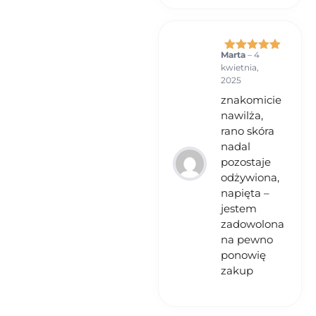
Marta
–
4
Oceniono
5
kwietnia,
na 5
2025
znakomicie
nawilża,
rano skóra
nadal
pozostaje
odżywiona,
napięta –
jestem
zadowolona
na pewno
ponowię
zakup