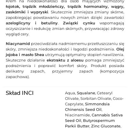
Krem na niedoskonałości dla osób mających wzmożony
łojotok, trądzik młodzieńczy, trądzik hormonalny, wągry,
zaskórniki i wypryski
. Skutecznie zmniejsza zmiany skórne,
zapobiegając powstawaniu nowych zmian dzięki zawartości
azeloglicyny i betuliny
.
Związki cynku
wspomagają
oczyszczanie i redukcję zmian skórnych, przywracając zdrowy
wygląd cery.
Niacynamid
przeciwdziała nadmiernemu przetłuszczaniu się
skóry, zmniejsza niedoskonałości i łagodzi podrażnienia.
Olej
jojoba i masło Shea
utrzymują optymalny stopień nawilżenia.
Skuteczne działanie
ekstraktu z aloesu
pomaga zmniejszyć
podrażnienia i poprawić komfort skóry. Produkt posiada
delikatny zapach, przyjemny zapach (kompozycja
zapachowa).
Skład INCI
Aqua,
Squalane
, Cetearyl
Olivate, Sorbitan Olivate, Coco-
Caprylate,
Simmondsia
Chinensis Seed Oil
,
Niacinamide,
Cannabis Sativa
Seed Oil
,
Butyrospermum
Parkii Butter
,
Zinc Gluconate
,