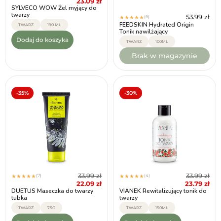
23.09
zł
SYLVECO WOW Żel myjący do
twarzy
53.99
zł
(6)
★
★
★
★
★
FEEDSKIN Hydrated Origin
TWARZ
190 ML
Tonik nawilżający
Dodaj do koszyka
TWARZ
100ML
Brak w magazynie
-35%
-30%
33.99
zł
33.99
zł
(7)
(4)
★
★
★
★
★
★
★
★
★
★
22.09
zł
23.79
zł
DUETUS Maseczka do twarzy
VIANEK Rewitalizujący tonik do
tubka
twarzy
TWARZ
75G
TWARZ
150ML