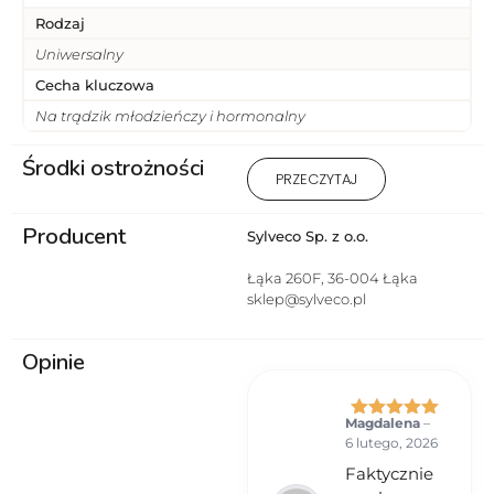
Rodzaj
Uniwersalny
Cecha kluczowa
Na trądzik młodzieńczy i hormonalny
Środki ostrożności
Przeciwwskazania: Uczulenie
PRZECZYTAJ
na którykolwiek ze składników
produktu.
Producent
Sylveco Sp. z o.o.
Łąka 260F, 36-004 Łąka
sklep@sylveco.pl
Opinie
Magdalena
–
Oceniono
5
6 lutego, 2026
na 5
Faktycznie