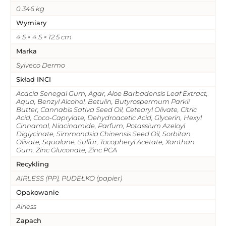
0.346 kg
Wymiary
4.5 × 4.5 × 12.5 cm
Marka
Sylveco Dermo
Skład INCI
Acacia Senegal Gum, Agar, Aloe Barbadensis Leaf Extract,
Aqua, Benzyl Alcohol, Betulin, Butyrospermum Parkii
Butter, Cannabis Sativa Seed Oil, Cetearyl Olivate, Citric
Acid, Coco-Caprylate, Dehydroacetic Acid, Glycerin, Hexyl
Cinnamal, Niacinamide, Parfum, Potassium Azeloyl
Diglycinate, Simmondsia Chinensis Seed Oil, Sorbitan
Olivate, Squalane, Sulfur, Tocopheryl Acetate, Xanthan
Gum, Zinc Gluconate, Zinc PCA
Recykling
AIRLESS (PP), PUDEŁKO (papier)
Opakowanie
Airless
Zapach