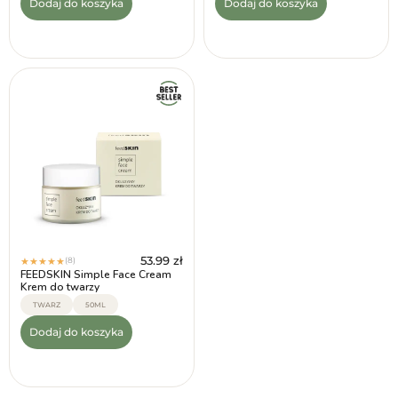
Dodaj do koszyka
Dodaj do koszyka
53.99
zł
(8)
★
★
★
★
★
FEEDSKIN Simple Face Cream
Krem do twarzy
TWARZ
50ML
Dodaj do koszyka