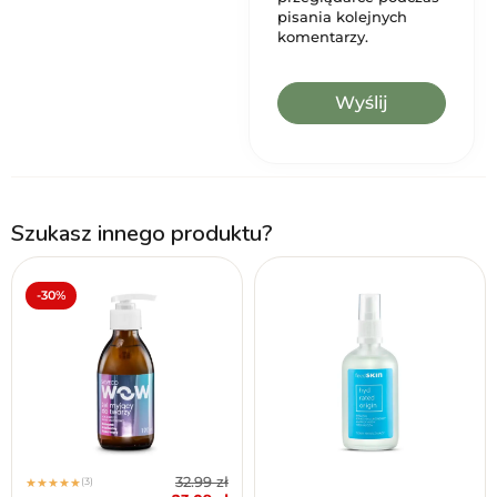
pisania kolejnych
komentarzy.
Szukasz innego produktu?
-30%
32.99
zł
(3)
★
★
★
★
★