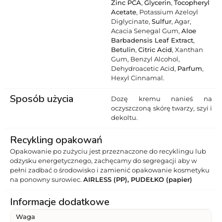
Zinc PCA
,
Glycerin
,
Tocopheryl
Acetate
, Potassium Azeloyl
Diglycinate,
Sulfur
, Agar,
Acacia Senegal Gum,
Aloe
Barbadensis Leaf Extract
,
Betulin
,
Citric Acid
, Xanthan
Gum, Benzyl Alcohol,
Dehydroacetic Acid,
Parfum
,
Hexyl Cinnamal.
Sposób użycia
Dozę kremu nanieś na
oczyszczoną skórę twarzy, szyi i
dekoltu.
Recykling opakowań
Opakowanie po zużyciu jest przeznaczone do recyklingu lub
odzysku energetycznego, zachęcamy do segregacji aby w
pełni zadbać o środowisko i zamienić opakowanie kosmetyku
na ponowny surowiec.
AIRLESS (PP), PUDEŁKO (papier)
Informacje dodatkowe
Waga