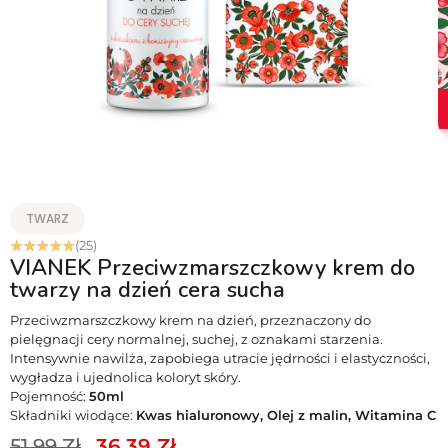
TWARZ
☆
☆
☆
☆
☆
(25)
VIANEK Przeciwzmarszczkowy krem do
twarzy na dzień cera sucha
Przeciwzmarszczkowy krem na dzień, przeznaczony do
pielęgnacji cery normalnej, suchej, z oznakami starzenia.
Intensywnie nawilża, zapobiega utracie jędrności i elastyczności,
wygładza i ujednolica koloryt skóry.
Pojemność:
50ml
Składniki wiodące:
Kwas hialuronowy, Olej z malin, Witamina C
51.99
Zł
36.39
Zł