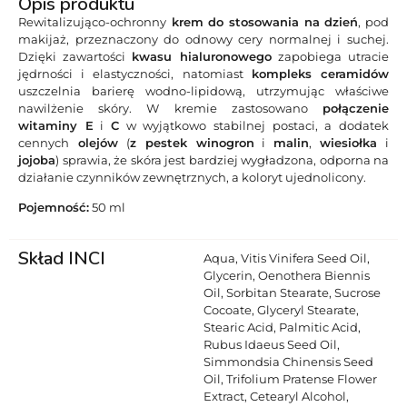
Opis produktu
Rewitalizująco-ochronny
krem do stosowania na dzień
, pod
makijaż, przeznaczony do odnowy cery normalnej i suchej.
Dzięki zawartości
kwasu hialuronowego
zapobiega utracie
jędrności i elastyczności, natomiast
kompleks ceramidów
uszczelnia barierę wodno-lipidową, utrzymując właściwe
nawilżenie skóry. W kremie zastosowano
połączenie
witaminy E
i
C
w wyjątkowo stabilnej postaci, a dodatek
cennych
olejów
(
z pestek winogron
i
malin
,
wiesiołka
i
jojoba
) sprawia, że skóra jest bardziej wygładzona, odporna na
działanie czynników zewnętrznych, a koloryt ujednolicony.
Pojemność:
50 ml
Skład INCI
Aqua, Vitis Vinifera Seed Oil,
Glycerin, Oenothera Biennis
Oil, Sorbitan Stearate, Sucrose
Cocoate, Glyceryl Stearate,
Stearic Acid, Palmitic Acid,
Rubus Idaeus Seed Oil,
Simmondsia Chinensis Seed
Oil, Trifolium Pratense Flower
Extract, Cetearyl Alcohol,