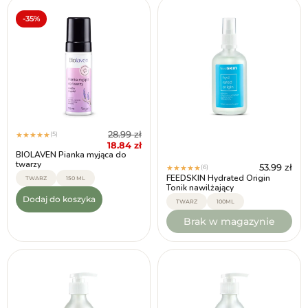
-35%
28.99
zł
(5)
★
★
★
★
★
18.84
zł
BIOLAVEN Pianka myjąca do
twarzy
53.99
zł
(6)
★
★
★
★
★
FEEDSKIN Hydrated Origin
TWARZ
150 ML
Tonik nawilżający
Dodaj do koszyka
TWARZ
100ML
Brak w magazynie