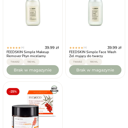
39.99
zł
39.99
zł
(4)
(4)
★
★
★
★
★
★
★
★
★
★
FEEDSKIN Simple Makeup
FEEDSKIN Simple Face Wash
Remover Płyn micelarny
Żel myjący do twarzy
TWARZ
190 ML
TWARZ
190 ML
Brak w magazynie
Brak w magazynie
-25%