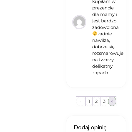
kupiłam w
prezencie
dla mamy i
jest bardzo
zadowolona
ładnie
nawilża,
dobrze się
rozsmarowuje
na twarzy,
delikatny
zapach
←
1
2
3
4
Dodaj opinię