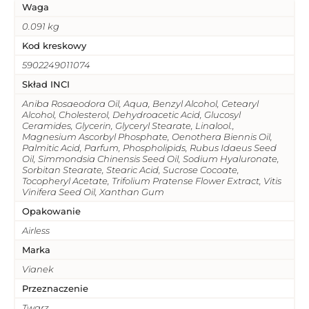
Waga
0.091 kg
Kod kreskowy
5902249011074
Skład INCI
Aniba Rosaeodora Oil, Aqua, Benzyl Alcohol, Cetearyl
Alcohol, Cholesterol, Dehydroacetic Acid, Glucosyl
Ceramides, Glycerin, Glyceryl Stearate, Linalool.,
Magnesium Ascorbyl Phosphate, Oenothera Biennis Oil,
Palmitic Acid, Parfum, Phospholipids, Rubus Idaeus Seed
Oil, Simmondsia Chinensis Seed Oil, Sodium Hyaluronate,
Sorbitan Stearate, Stearic Acid, Sucrose Cocoate,
Tocopheryl Acetate, Trifolium Pratense Flower Extract, Vitis
Vinifera Seed Oil, Xanthan Gum
Opakowanie
Airless
Marka
Vianek
Przeznaczenie
Twarz