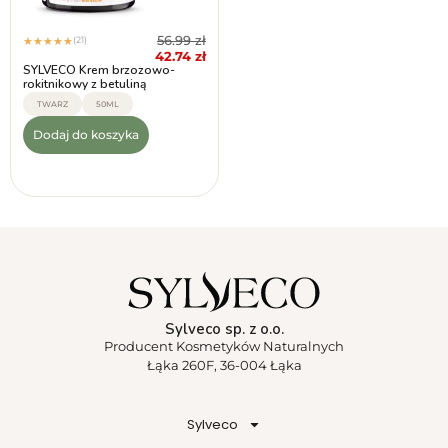
56.99
zł
(21)
★
★
★
★
★
42.74
zł
SYLVECO Krem brzozowo-
rokitnikowy z betuliną
TWARZ
50ML
Dodaj do koszyka
Sylveco sp. z o.o.
Producent Kosmetyków Naturalnych
Łąka 260F, 36-004 Łąka
Sylveco