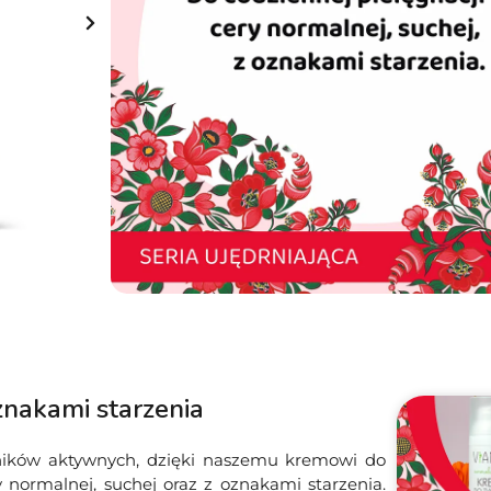
51.99
Zł
36.39
Zł
Najniższa cena z 30 dni przed wprowadzeniem pr
Na stanie
Dodaj do koszyka
Darmowa dostawa
od 149 zł
znakami starzenia
adników aktywnych, dzięki naszemu kremowi do
y normalnej, suchej oraz z oznakami starzenia.