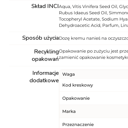
Skład INCI
Aqua, Vitis Vinifera Seed Oil, Gl
Rubus Idaeus Seed Oil, Simmonds
Tocopheryl Acetate, Sodium Hyal
Dehydroacetic Acid, Parfum, Linal
Sposób użycia
Dozę kremu nanieś na oczyszczoną
Recykling
Opakowanie po zużyciu jest prz
zamienić opakowanie kosmetyk
opakowań
Informacje
Waga
dodatkowe
Kod kreskowy
Opakowanie
Marka
Przeznaczenie