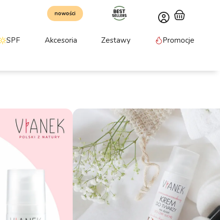
nowości
SPF
Akcesoria
Zestawy
Promocje
zkowy krem do twarzy na
eznaczony do pielęgnacji cery normalnej, suchej, z
 zapobiega utracie jędrności i elastyczności,
lej z malin, Witamina C