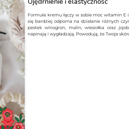
Ujędrnienie i elastyczność
Formuła kremu łączy w sobie moc witamin E i 
się bardziej odporna na działanie różnych cz
pestek winogron, malin, wiesiołka oraz jojo
napinają i wygładzają. Powodują, że Twoja skó