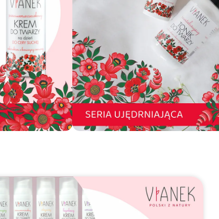
omocji:
51.99
zł
Bezpieczne
płatności