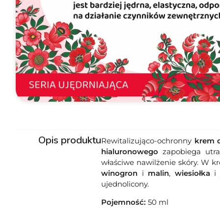
Opis produktu
Rewitalizująco-ochronny
krem d
hialuronowego
zapobiega utrac
właściwe nawilżenie skóry. W 
winogron
i
malin
,
wiesiołka
ujednolicony.
Pojemność:
50 ml