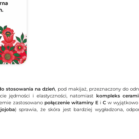
o stosowania na dzień
, pod makijaż, przeznaczony do odn
ie jędrności i elastyczności, natomiast
kompleks ceram
kremie zastosowano
połączenie witaminy E
i
C
w wyjątkowo s
i
jojoba
) sprawia, że skóra jest bardziej wygładzona, odp