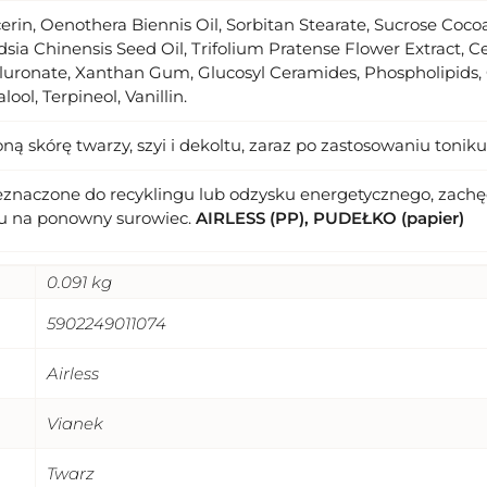
ycerin, Oenothera Biennis Oil, Sorbitan Stearate, Sucrose Cocoat
ia Chinensis Seed Oil, Trifolium Pratense Flower Extract, 
uronate, Xanthan Gum, Glucosyl Ceramides, Phospholipids, C
ool, Terpineol, Vanillin.
 skórę twarzy, szyi i dekoltu, zaraz po zastosowaniu toniku
eznaczone do recyklingu lub odzysku energetycznego, zachęc
u na ponowny surowiec.
AIRLESS (PP), PUDEŁKO (papier)
0.091 kg
5902249011074
Airless
Vianek
Twarz