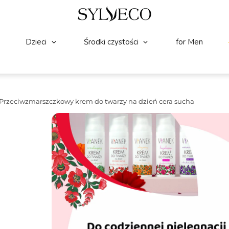
Dzieci
Środki czystości
for Men
Przeciwzmarszczkowy krem do twarzy na dzień cera sucha
TWARZ
(25)
☆
☆
☆
☆
☆
VIANEK Przeciwzmarszc
dzień cera sucha
Przeciwzmarszczkowy krem na dzień, prz
oznakami starzenia. Intensywnie nawilża,
wygładza i ujednolica koloryt skóry.
Pojemność:
50ml
Składniki wiodące:
Kwas hialuronowy, O